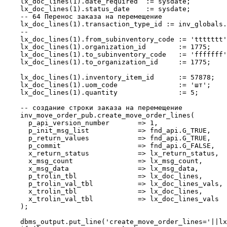
    lx_doc_lines(1).date_required  := sysdate;       

    lx_doc_lines(1).status_date    := sysdate;

    -- 64 Перенос заказа на перемещение    

    lx_doc_lines(1).transaction_type_id := inv_globals.
    --

    lx_doc_lines(1).from_subinventory_code := 'ttttttt'
    lx_doc_lines(1).organization_id        := 1775;

    lx_doc_lines(1).to_subinventory_code   := 'fffffff'
    lx_doc_lines(1).to_organization_id     := 1775;

    lx_doc_lines(1).inventory_item_id      := 57878;

    lx_doc_lines(1).uom_code               := 'шт'; 

    lx_doc_lines(1).quantity               := 5;    

    -- создание строки заказа на перемещение

    inv_move_order_pub.create_move_order_lines(

      p_api_version_number       => 1,

      p_init_msg_list            => fnd_api.G_TRUE,

      p_return_values            => fnd_api.G_TRUE,    
      p_commit                   => fnd_api.G_FALSE,

      x_return_status            => lx_return_status,

      x_msg_count                => lx_msg_count,

      x_msg_data                 => lx_msg_data,

      p_trolin_tbl               => lx_doc_lines,

      p_trolin_val_tbl           => lx_doc_lines_vals,

      x_trolin_tbl               => lx_doc_lines,

      x_trolin_val_tbl           => lx_doc_lines_vals

    );    

    dbms_output.put_line('create_move_order_lines='||lx