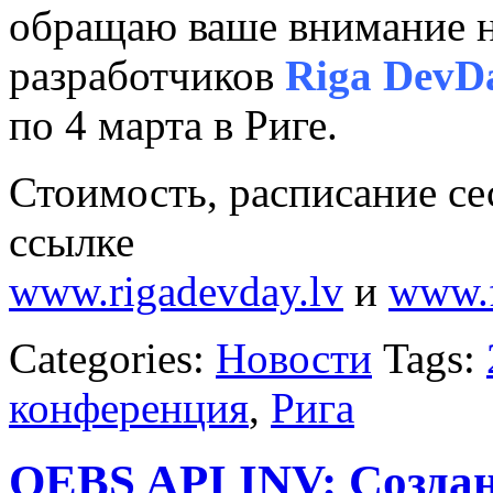
обращаю ваше внимание 
разработчиков
Riga DevD
по 4 марта в Риге.
Стоимость, расписание се
ссылке
www.rigadevday.lv
и
www.f
Categories:
Новости
Tags:
конференция
,
Рига
OEBS API INV: Создан