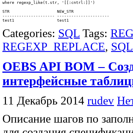
where regexp_like(t.str, '[[:cntrl:]]')

STR                    NEW_STR

---------------------- ----------------------

test1                  test1
Categories:
SQL
Tags:
REG
REGEXP_REPLACE
,
SQL
OEBS API BOM – Созд
интерфейсные табли
11 Декабрь 2014
rudev
Не
Описание шагов по запол
для создания спецификаци