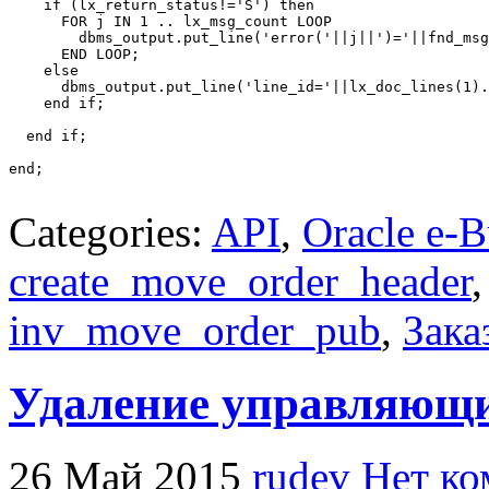
    if (lx_return_status!='S') then

      FOR j IN 1 .. lx_msg_count LOOP

        dbms_output.put_line('error('||j||')='||fnd_msg
      END LOOP;  

    else

      dbms_output.put_line('line_id='||lx_doc_lines(1).
    end if;    

  end if;

end;

Categories:
API
,
Oracle e-B
create_move_order_header
inv_move_order_pub
,
Зака
Удаление управляющи
26 Май 2015
rudev
Нет ко