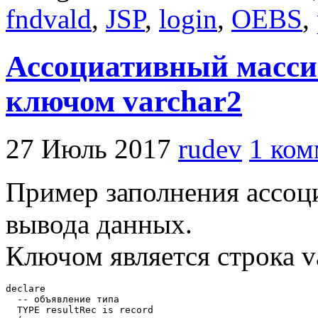
fndvald
,
JSP
,
login
,
OEBS
,
Ассоциативный массив
ключом varchar2
27 Июль 2017
rudev
1 ком
Пример заполнения ассоци
вывода данных.
Ключом является строка va
declare

  -- объявление типа

  TYPE resultRec is record
