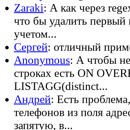
Zaraki
: А как через reg
что бы удалить первый 
учетом...
Сергей
: отличный приме
Anonymous
: А чтобы н
строках есть ON OV
LISTAGG(distinct...
Андрей
: Есть проблема
телефонов из поля адрес
запятую, в...