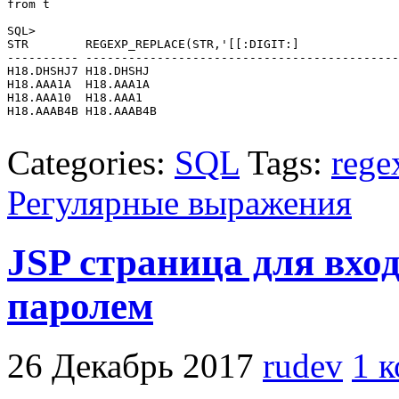
from t

SQL> 

STR        REGEXP_REPLACE(STR,'[[:DIGIT:]

---------- --------------------------------------------
H18.DHSHJ7 H18.DHSHJ

H18.AAA1A  H18.AAA1A

H18.AAA10  H18.AAA1

H18.AAAB4B H18.AAAB4B

Categories:
SQL
Tags:
rege
Регулярные выражения
JSP страница для вхо
паролем
26 Декабрь 2017
rudev
1 