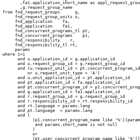
       ,fa1.application_short_name as appl_request_grou
       ,g.request_group_name

from fnd_request_groups      g,

     fnd_request_group_units u,

     fnd_application    fa,

     fnd_application    fa1,         

     fnd_concurrent_programs_tl pt,

     fnd_concurrent_programs    p1,

     fnd_responsibility    r,

     fnd_responsibility_tl rt,

     params

where 1=1

      and u.application_id = g.application_id

      and u.request_group_id = g.request_group_id

      and (u.request_unit_id = pt.concurrent_program_id

          or u.request_unit_type = 'A')

      and u.unit_application_id = pt.application_id

      and pt.application_id = fa.application_id

      and pt.concurrent_program_id = p1.concurrent_prog
      and g.application_id = fa1.application_id

      and r.request_group_id = g.request_group_id

      and r.responsibility_id = rt.responsibility_id

      and rt.language = params.lang

      and pt.language  = params.lang

      and (

            (p1.concurrent_program_name like '%'||param
             and params.short_name is not null 

            ) 

            or 

            (pt.user_concurrent_program_name like '%'||