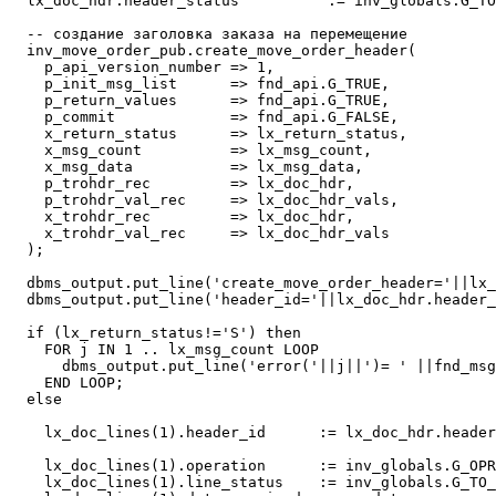
  lx_doc_hdr.header_status          := inv_globals.G_TO
  -- создание заголовка заказа на перемещение

  inv_move_order_pub.create_move_order_header(

    p_api_version_number => 1,

    p_init_msg_list      => fnd_api.G_TRUE,

    p_return_values      => fnd_api.G_TRUE,

    p_commit             => fnd_api.G_FALSE,

    x_return_status      => lx_return_status,

    x_msg_count          => lx_msg_count,

    x_msg_data           => lx_msg_data,

    p_trohdr_rec         => lx_doc_hdr,

    p_trohdr_val_rec     => lx_doc_hdr_vals,

    x_trohdr_rec         => lx_doc_hdr,

    x_trohdr_val_rec     => lx_doc_hdr_vals

  );

  dbms_output.put_line('create_move_order_header='||lx_
  dbms_output.put_line('header_id='||lx_doc_hdr.header_
  if (lx_return_status!='S') then

    FOR j IN 1 .. lx_msg_count LOOP

      dbms_output.put_line('error('||j||')= ' ||fnd_msg
    END LOOP;  

  else

    lx_doc_lines(1).header_id      := lx_doc_hdr.header
    lx_doc_lines(1).operation      := inv_globals.G_OPR
    lx_doc_lines(1).line_status    := inv_globals.G_TO_