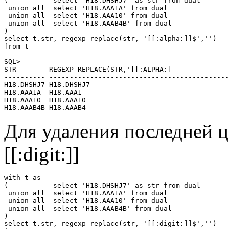
(           select 'H18.DHSHJ7' as str from dual

 union all  select 'H18.AAA1A' from dual

 union all  select 'H18.AAA10' from dual 

 union all  select 'H18.AAAB4B' from dual  

)

select t.str, regexp_replace(str, '[[:alpha:]]$','')

from t

SQL> 

STR        REGEXP_REPLACE(STR,'[[:ALPHA:]

---------- --------------------------------------------
H18.DHSHJ7 H18.DHSHJ7

H18.AAA1A  H18.AAA1

H18.AAA10  H18.AAA10

Для удаления последней ци
[[:digit:]]
with t as

(           select 'H18.DHSHJ7' as str from dual

 union all  select 'H18.AAA1A' from dual

 union all  select 'H18.AAA10' from dual 

 union all  select 'H18.AAAB4B' from dual  

)

select t.str, regexp_replace(str, '[[:digit:]]$','')
