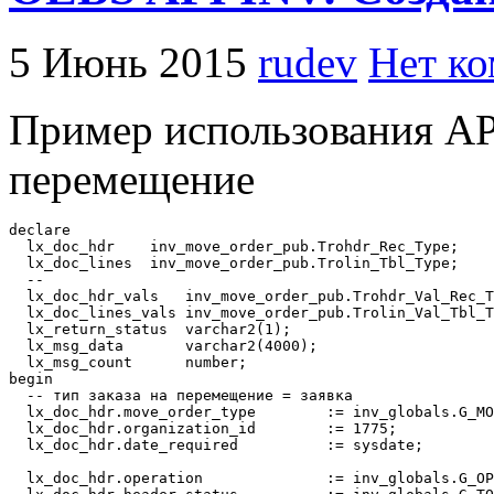
5 Июнь 2015
rudev
Нет к
Пример использования API
перемещение
declare 

  lx_doc_hdr    inv_move_order_pub.Trohdr_Rec_Type;

  lx_doc_lines  inv_move_order_pub.Trolin_Tbl_Type;    

  --

  lx_doc_hdr_vals   inv_move_order_pub.Trohdr_Val_Rec_T
  lx_doc_lines_vals inv_move_order_pub.Trolin_Val_Tbl_T
  lx_return_status  varchar2(1);

  lx_msg_data       varchar2(4000);

  lx_msg_count      number;

begin

  -- тип заказа на перемещение = заявка

  lx_doc_hdr.move_order_type        := inv_globals.G_MO
  lx_doc_hdr.organization_id        := 1775;

  lx_doc_hdr.date_required          := sysdate;

  lx_doc_hdr.operation              := inv_globals.G_OP