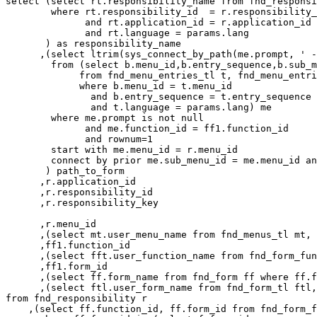
select (select rt.responsibility_name from fnd_responsi
        where rt.responsibility_id  = r.responsibility_
              and rt.application_id = r.application_id

              and rt.language = params.lang

       ) as responsibility_name

      ,(select ltrim(sys_connect_by_path(me.prompt, ' -
        from (select b.menu_id,b.entry_sequence,b.sub_m
             from fnd_menu_entries_tl t, fnd_menu_entri
             where b.menu_id = t.menu_id

               and b.entry_sequence = t.entry_sequence

               and t.language = params.lang) me

        where me.prompt is not null 

              and me.function_id = ff1.function_id 

              and rownum=1

        start with me.menu_id = r.menu_id  

        connect by prior me.sub_menu_id = me.menu_id an
       ) path_to_form

      ,r.application_id

      ,r.responsibility_id

      ,r.responsibility_key 

      ,r.menu_id    

      ,(select mt.user_menu_name from fnd_menus_tl mt, 
      ,ff1.function_id

      ,(select fft.user_function_name from fnd_form_fun
      ,ff1.form_id 

      ,(select ff.form_name from fnd_form ff where ff.f
      ,(select ftl.user_form_name from fnd_form_tl ftl,
from fnd_responsibility r

    ,(select ff.function_id, ff.form_id from fnd_form_f