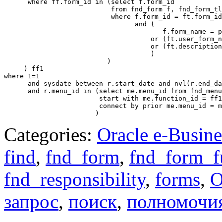
      where ff.form_id in (select f.form_id 

                           from fnd_form f, fnd_form_tl
                           where f.form_id = ft.form_id

                                 and (

                                        f.form_name = p
                                     or (ft.user_form_n
                                     or (ft.description
                                     )

                          )

     ) ff1 

where 1=1

      and sysdate between r.start_date and nvl(r.end_da
      and r.menu_id in (select me.menu_id from fnd_menu
                        start with me.function_id = ff1
                        connect by prior me.menu_id = m
Categories:
Oracle e-Busine
find
,
fnd_form
,
fnd_form_f
fnd_responsibility
,
forms
,
запрос
,
поиск
,
полномочи