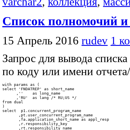
varchar2
,
коллекция
,
масс
Список полномочий и 
15 Апрель 2016
rudev
1 к
Запрос для вывода списка
по коду или имени отчет
with params as (

select 'FNDATREP' as short_name

      ,''    as long_name

      ,'RU'  as lang /* RU;US */

from dual

)

select  p1.concurrent_program_name

       ,pt.user_concurrent_program_name

       ,fa.application_short_name as appl_resp

       ,r.responsibility_key

       ,rt.responsibility_name      
