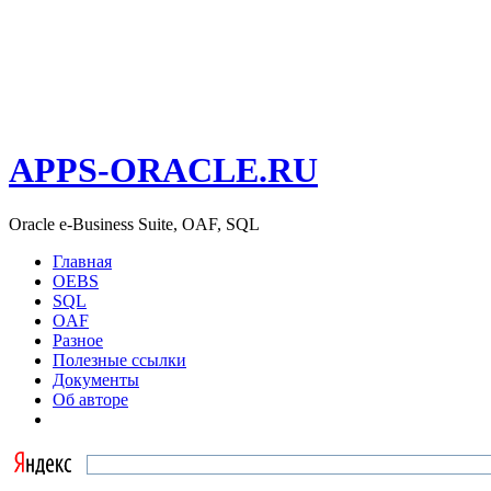
APPS-ORACLE.RU
Oracle e-Business Suite, OAF, SQL
Главная
OEBS
SQL
OAF
Разное
Полезные ссылки
Документы
Об авторе