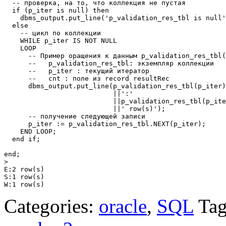
  -- проверка, на то, что коллекция не пустая

  if (p_iter is null) then

    dbms_output.put_line('p_validation_res_tbl is null'
  else  

    -- цикл по коллекции

    WHILE p_iter IS NOT NULL

    LOOP

      -- Пример оращения к данным p_validation_res_tbl(
      --   p_validation_res_tbl: экземпляр коллекции

      --   p_iter : текущий итератор

      --   cnt : поле из record resultRec

      dbms_output.put_line(p_validation_res_tbl(p_iter)
                           ||':'

                           ||p_validation_res_tbl(p_ite
                           ||' row(s)');

      -- получение следующей записи

      p_iter := p_validation_res_tbl.NEXT(p_iter);

    END LOOP; 

  end if; 

end;

>

E:2 row(s)

S:1 row(s)

Categories:
oracle
,
SQL
Ta