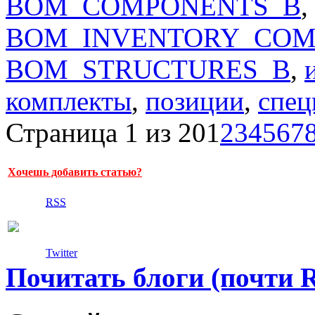
BOM_COMPONENTS_B
,
BOM_INVENTORY_COM
BOM_STRUCTURES_B
,
комплекты
,
позиции
,
спец
Страница 1 из 20
1
2
3
4
5
6
7
Хочешь добавить статью?
RSS
Twitter
Почитать блоги (почти 