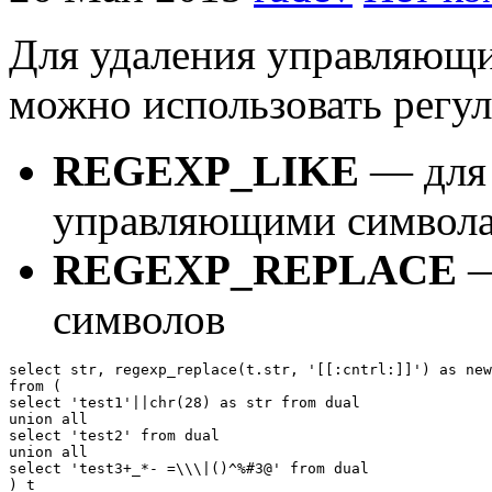
Для удаления управляющи
можно использовать регу
REGEXP_LIKE
— для 
управляющими символ
REGEXP_REPLACE
—
символов
select str, regexp_replace(t.str, '[[:cntrl:]]') as new
from (

select 'test1'||chr(28) as str from dual

union all

select 'test2' from dual

union all

select 'test3+_*- =\\\|()^%#3@' from dual

) t
