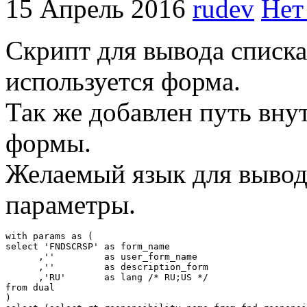
15 Апрель 2016
rudev
Нет
Скрипт для вывода списка
используется форма.
Так же добавлен путь вну
формы.
Желаемый язык для вывод
параметры.
with params as (

select 'FNDSCRSP' as form_name

      ,''         as user_form_name

      ,''         as description_form

      ,'RU'       as lang /* RU;US */

from dual

)
