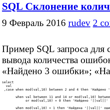
SQL Склонение колич
9 Февраль 2016
rudev
2 c
Пример SQL запроса для 
вывода количества ошибо
«Найдено 3 ошибки»; «На
select 

  val

 ,case when mod(val,10) between 2 and 4 then 'Найдено '
       when val between 11 and 14 or mod(val,10) betwee
            or mod(val,10) = 0 then 'Найдено '||val||' 
       when mod(val,10) = 1 then 'Найдена '||val||' оши