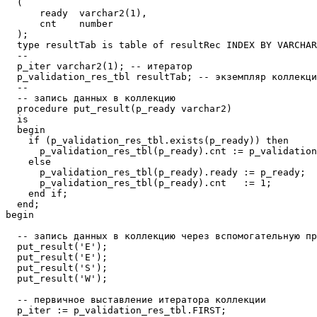
  (

      ready  varchar2(1),

      cnt    number

  );

  type resultTab is table of resultRec INDEX BY VARCHAR
  --

  p_iter varchar2(1); -- итератор

  p_validation_res_tbl resultTab; -- экземпляр коллекци
  --

  -- запись данных в коллекцию

  procedure put_result(p_ready varchar2)

  is

  begin

    if (p_validation_res_tbl.exists(p_ready)) then

      p_validation_res_tbl(p_ready).cnt := p_validation
    else

      p_validation_res_tbl(p_ready).ready := p_ready;

      p_validation_res_tbl(p_ready).cnt   := 1;

    end if;

  end;  

begin

  -- запись данных в коллекцию через вспомогательную пр
  put_result('E');

  put_result('E');

  put_result('S');

  put_result('W');

  -- первичное выставление итератора коллекции  

  p_iter := p_validation_res_tbl.FIRST;
