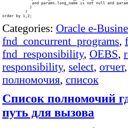
             and params.long_name is not null and param
            )

          )

Categories:
Oracle e-Busine
fnd_concurrent_programs
,
fnd_responsibility
,
OEBS
,
responsibility
,
select
,
отчет
полномочия
,
список
Список полномочий гд
путь для вызова