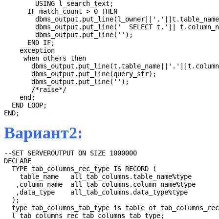
        USING l_search_text;

      IF match_count > 0 THEN

        dbms_output.put_line(l_owner||'.'||t.table_name
        dbms_output.put_line('  SELECT t.'|| t.column_n
        dbms_output.put_line('');

      END IF;

    exception

     when others then

       dbms_output.put_line(t.table_name||'.'||t.column
       dbms_output.put_line(query_str);

       dbms_output.put_line('');

       /*raise*/

    end;

  END LOOP;

END;
Вариант2:
--SET SERVEROUTPUT ON SIZE 1000000

DECLARE

  TYPE tab_columns_rec_type IS RECORD (

    table_name   all_tab_columns.table_name%type

   ,column_name  all_tab_columns.column_name%type

   ,data_type    all_tab_columns.data_type%type

  );

  type tab_columns_tab_type is table of tab_columns_rec
  l_tab_columns_rec tab_columns_tab_type;
