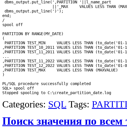
 dbms_output.put_line(',PARTITION '||l_name_part

                      ||'_MAX     VALUES LESS THAN (MAX
 dbms_output.put_line(')');

end;

/

spool off

PARTITION BY RANGE(MY_DATE)

(

 PARTITION TEST_MIN     VALUES LESS THAN (to_date('01-1
,PARTITION TEST_10_2011 VALUES LESS THAN (to_date('01-1
,PARTITION TEST_11_2011 VALUES LESS THAN (to_date('01-1
...

,PARTITION TEST_11_2022 VALUES LESS THAN (to_date('01-1
,PARTITION TEST_12_2022 VALUES LESS THAN (to_date('01-0
,PARTITION TEST_MAX     VALUES LESS THAN (MAXVALUE)

)

PL/SQL procedure successfully completed

SQL> spool off

Categories:
SQL
Tags:
PARTIT
Поиск значения по всем