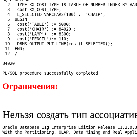
  2   TYPE XX_COST_TYPE IS TABLE OF NUMBER INDEX BY VAR
  3   cost XX_COST_TYPE;

  4   L_SELECTED VARCHAR2(100) := 'CHAIR';

  5  BEGIN

  6   cost('TABLE') := 5000;

  7   cost('CHAIR') := 84020 ;

  8   cost('LAMP')  := 8300;

  9   cost('PENCIL'):= 110;

 10   DBMS_OUTPUT.PUT_LINE(cost(L_SELECTED));

 11  END;

 12  /

84020

PL/SQL procedure successfully completed
Ограничения:
Нельзя создать тип ассоциати
Oracle Database 11g Enterprise Edition Release 11.2.0.3
With the Partitioning, OLAP, Data Mining and Real Appli