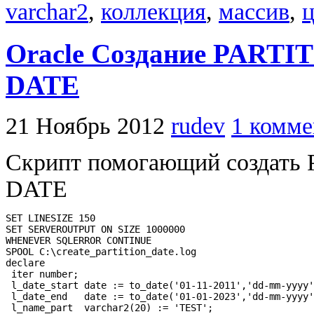
varchar2
,
коллекция
,
массив
,
Oracle Создание PARTI
DATE
21 Ноябрь 2012
rudev
1 комме
Скрипт помогающий создат
DATE
SET LINESIZE 150

SET SERVEROUTPUT ON SIZE 1000000

WHENEVER SQLERROR CONTINUE

SPOOL C:\create_partition_date.log

declare

 iter number;

 l_date_start date := to_date('01-11-2011','dd-mm-yyyy'
 l_date_end   date := to_date('01-01-2023','dd-mm-yyyy'
 l_name_part  varchar2(20) := 'TEST';
