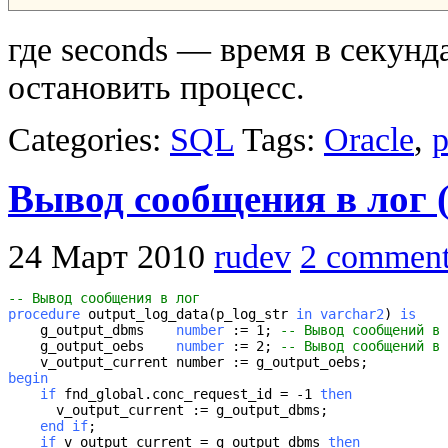
где seconds — время в секунда
остановить процесс.
Categories:
SQL
Tags:
Oracle
,
p
Вывод сообщения в лог (
24 Март 2010
rudev
2 comment
-- Вывод сообщения в лог
procedure
 output_log_data(p_log_str 
in 
varchar2
) 
is
    g_output_dbms    
number
 := 1; 
-- Вывод сообщений в 
    g_output_oebs    
number
 := 2; 
-- Вывод сообщений в 
begin
if
 fnd_global.conc_request_id = -1 
then
    end if
    if
 v_output_current = g_output_dbms 
then