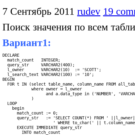
7 Сентябрь 2011
rudev
19 com
Поиск значения по всем табл
Вариант1:
DECLARE

  match_count   INTEGER;

  query_str     VARCHAR2(400);

  l_owner       VARCHAR2(10)  := 'SCOTT';

  l_search_text VARCHAR2(100) := '10';

BEGIN

  FOR t IN (select table_name, column_name FROM all_tab
            where owner = l_owner

                  and a.data_type in ('NUMBER', 'VARCHA
            )

  LOOP

    begin

      match_count := 0;

      query_str   := 'SELECT COUNT(*) FROM ' ||l_owner|
                     ' WHERE to_char(' || t.column_name
      EXECUTE IMMEDIATE query_str

        INTO match_count
