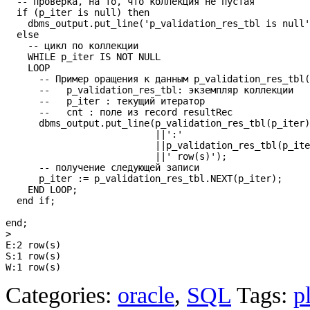
  -- проверка, на то, что коллекция не пустая

  if (p_iter is null) then

    dbms_output.put_line('p_validation_res_tbl is null'
  else  

    -- цикл по коллекции

    WHILE p_iter IS NOT NULL

    LOOP

      -- Пример оращения к данным p_validation_res_tbl(
      --   p_validation_res_tbl: экземпляр коллекции

      --   p_iter : текущий итератор

      --   cnt : поле из record resultRec

      dbms_output.put_line(p_validation_res_tbl(p_iter)
                           ||':'

                           ||p_validation_res_tbl(p_ite
                           ||' row(s)');

      -- получение следующей записи

      p_iter := p_validation_res_tbl.NEXT(p_iter);

    END LOOP; 

  end if; 

end;

>

E:2 row(s)

S:1 row(s)

Categories:
oracle
,
SQL
Tags:
p