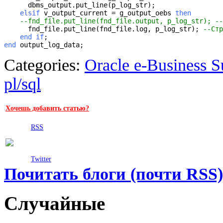
    elsif
 v_output_current = g_output_oebs 
then
--fnd_file.put_line(fnd_file.output, p_log_str); --
      fnd_file.put_line(fnd_file.log, p_log_str); 
--Стр
end if
end
 output_log_data;
Categories:
Oracle e-Business S
pl/sql
Хочешь добавить статью?
RSS
Twitter
Почитать блоги (почти RSS)
Случайные