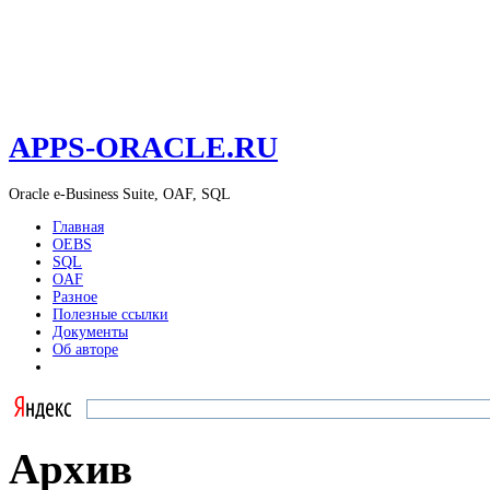
APPS-ORACLE.RU
Oracle e-Business Suite, OAF, SQL
Главная
OEBS
SQL
OAF
Разное
Полезные ссылки
Документы
Об авторе
Архив