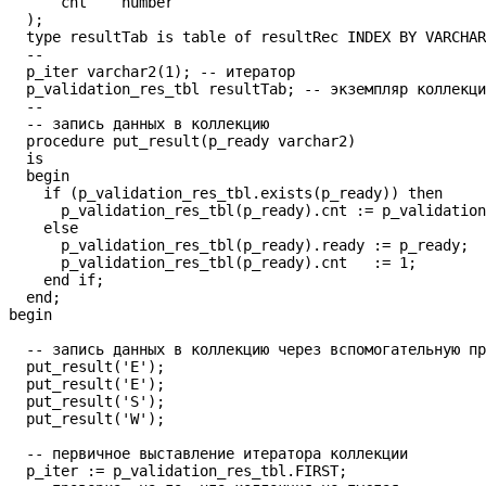
      cnt    number

  );

  type resultTab is table of resultRec INDEX BY VARCHAR
  --

  p_iter varchar2(1); -- итератор

  p_validation_res_tbl resultTab; -- экземпляр коллекци
  --

  -- запись данных в коллекцию

  procedure put_result(p_ready varchar2)

  is

  begin

    if (p_validation_res_tbl.exists(p_ready)) then

      p_validation_res_tbl(p_ready).cnt := p_validation
    else

      p_validation_res_tbl(p_ready).ready := p_ready;

      p_validation_res_tbl(p_ready).cnt   := 1;

    end if;

  end;  

begin

  -- запись данных в коллекцию через вспомогательную пр
  put_result('E');

  put_result('E');

  put_result('S');

  put_result('W');

  -- первичное выставление итератора коллекции  

  p_iter := p_validation_res_tbl.FIRST;
