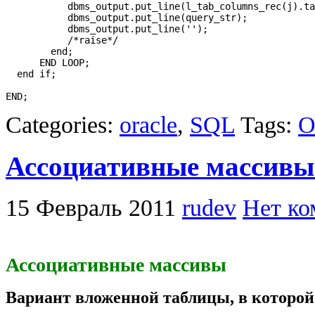
           dbms_output.put_line(l_tab_columns_rec(j).ta
           dbms_output.put_line(query_str);

           dbms_output.put_line('');

           /*raise*/

        end;

      END LOOP;

  end if;

Categories:
oracle
,
SQL
Tags:
O
Ассоциативные массивы (
15 Февраль 2011
rudev
Нет ко
Ассоциативные массивы
Вариант вложенной таблицы, в которой