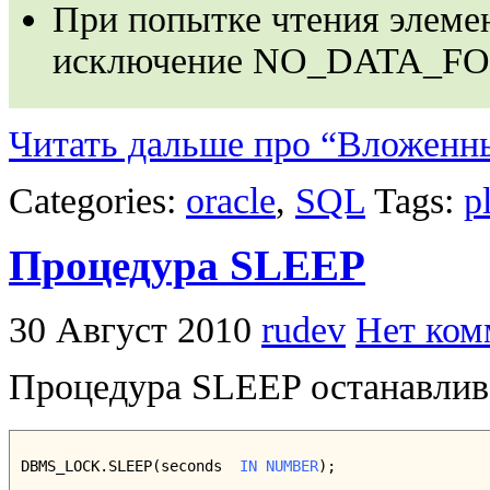
При попытке чтения элеме
исключение NO_DATA_F
Читать дальше про “Вложенные
Categories:
oracle
,
SQL
Tags:
p
Процедура SLEEP
30 Август 2010
rudev
Нет ком
Процедура SLEEP останавлива
DBMS_LOCK.SLEEP(seconds  
IN NUMBER
);