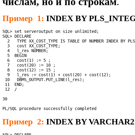
числам, но и по строкам
.
Пример 1:
INDEX BY PLS_INTE
SQL> set serveroutput on size unlimited;

SQL> DECLARE

  2   TYPE XX_COST_TYPE IS TABLE OF NUMBER INDEX BY PLS
  3   cost XX_COST_TYPE;

  4   l_res NUMBER;

  5  BEGIN

  6   cost(1) := 5 ;

  7   cost(20) := 10 ;

  8   cost(12) := 15 ;

  9   l_res := cost(1) + cost(20) + cost(12);

 10   DBMS_OUTPUT.PUT_LINE(l_res);

 11  END;

 12  /

30

PL/SQL procedure successfully completed
Пример 2:
INDEX BY VARCHAR2
SQL> DECLARE
