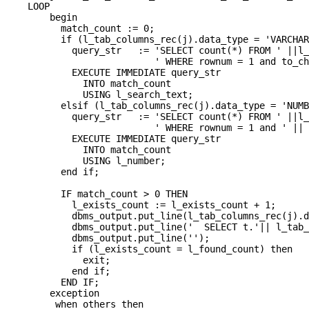
    LOOP

        begin

          match_count := 0;

          if (l_tab_columns_rec(j).data_type = 'VARCHAR
            query_str   := 'SELECT count(*) FROM ' ||l_
                           ' WHERE rownum = 1 and to_ch
            EXECUTE IMMEDIATE query_str

              INTO match_count

              USING l_search_text;

          elsif (l_tab_columns_rec(j).data_type = 'NUMB
            query_str   := 'SELECT count(*) FROM ' ||l_
                           ' WHERE rownum = 1 and ' || 
            EXECUTE IMMEDIATE query_str

              INTO match_count

              USING l_number;

          end if;

          IF match_count > 0 THEN

            l_exists_count := l_exists_count + 1;

            dbms_output.put_line(l_tab_columns_rec(j).d
            dbms_output.put_line('  SELECT t.'|| l_tab_
            dbms_output.put_line('');

            if (l_exists_count = l_found_count) then

              exit;

            end if;

          END IF;

        exception

         when others then
