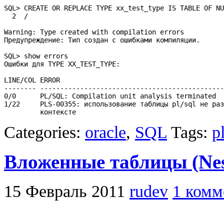
SQL> CREATE OR REPLACE TYPE xx_test_type IS TABLE OF NU
  2  /

Warning: Type created with compilation errors

Предупреждение: Тип создан с ошибками компиляции.

SQL> show errors

Ошибки для TYPE XX_TEST_TYPE:

LINE/COL ERROR

-------- ----------------------------------------------
0/0      PL/SQL: Compilation unit analysis terminated

1/22     PLS-00355: использование таблицы pl/sql не раз
         контексте
Categories:
oracle
,
SQL
Tags:
p
Вложенные таблицы (Nest
15 Февраль 2011
rudev
1 комм