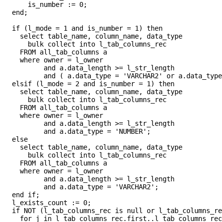
      is_number := 0;

  end;

  if (l_mode = 1 and is_number = 1) then

    select table_name, column_name, data_type

      bulk collect into l_tab_columns_rec

    FROM all_tab_columns a

    where owner = l_owner

          and a.data_length >= l_str_length

          and ( a.data_type = 'VARCHAR2' or a.data_type
  elsif (l_mode = 2 and is_number = 1) then

    select table_name, column_name, data_type

      bulk collect into l_tab_columns_rec

    FROM all_tab_columns a

    where owner = l_owner

          and a.data_length >= l_str_length

          and a.data_type = 'NUMBER';

  else

    select table_name, column_name, data_type

      bulk collect into l_tab_columns_rec

    FROM all_tab_columns a

    where owner = l_owner

          and a.data_length >= l_str_length

          and a.data_type = 'VARCHAR2';

  end if;

  l_exists_count := 0;

  if NOT (l_tab_columns_rec is null or l_tab_columns_re
    for j in l_tab_columns_rec.first..l_tab_columns_rec