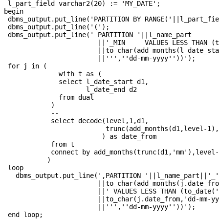
 l_part_field varchar2(20) := 'MY_DATE';

begin

 dbms_output.put_line('PARTITION BY RANGE('||l_part_fie
 dbms_output.put_line('(');

 dbms_output.put_line(' PARTITION '||l_name_part

                        ||'_MIN     VALUES LESS THAN (t
                        ||to_char(add_months(l_date_sta
                        ||''',''dd-mm-yyyy''))');

 for j in (

              with t as (

              select l_date_start d1,

                     l_date_end d2

              from dual

            )

            --

            select decode(level,1,d1,

                          trunc(add_months(d1,level-1),
                         ) as date_from

            from t

            connect by add_months(trunc(d1,'mm'),level-
           ) 

 loop

   dbms_output.put_line(',PARTITION '||l_name_part||'_'

                        ||to_char(add_months(j.date_fro
                        ||' VALUES LESS THAN (to_date('
                        ||to_char(j.date_from,'dd-mm-yy
                        ||''',''dd-mm-yyyy''))');

 end loop;
