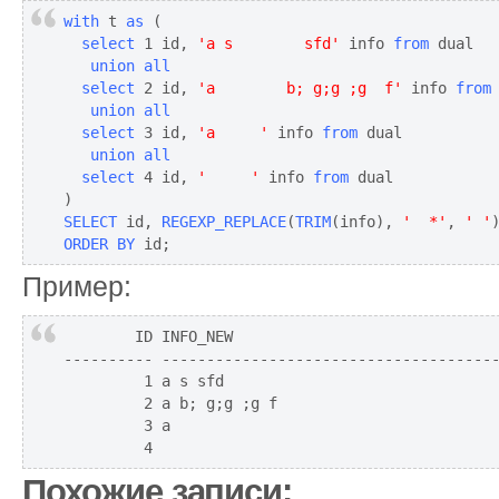
with
 t 
as
  select
 1 id, 
'a s        sfd'
 info 
from
   union all
select
 2 id, 
'a        b; g;g ;g  f'
 info 
from
   union all

  select
 3 id, 
'a     '
 info 
from
   union all

  select
 4 id, 
'     '
 info 
from
 dual

SELECT
 id, 
REGEXP_REPLACE
(
TRIM
(info), 
'  *'
, 
' '
ORDER BY
 id;
Пример:
        ID INFO_NEW

---------- --------------------------------------
         1 a s sfd

         2 a b; g;g ;g f

         3 a

         4
Похожие записи: