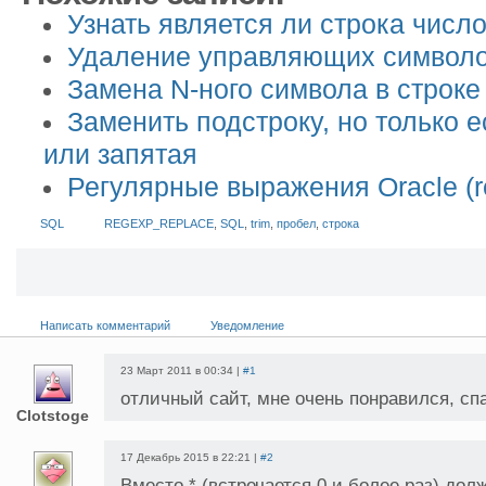
Узнать является ли строка числ
Удаление управляющих символов
Замена N-ного символа в строке
Заменить подстроку, но только 
или запятая
Регулярные выражения Oracle (re
SQL
REGEXP_REPLACE
,
SQL
,
trim
,
пробел
,
строка
Написать комментарий
Уведомление
23 Март 2011 в 00:34 |
#1
отличный сайт, мне очень понравился, сп
Clotstoge
17 Декабрь 2015 в 22:21 |
#2
Вместо * (встречается 0 и более раз) дол