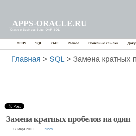
APPS-ORACLE.RU
Oracle e-Business Suite, OAF, SQL
OEBS
SQL
OAF
Разное
Полезные ссылки
Доку
Главная
>
SQL
> Замена кратных 
Замена кратных пробелов на один
17 Март 2010
rudev