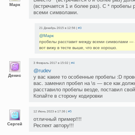
Марк
(встречается 1 и более раз). С * пробелы
всеми символами.
21 Декабрь 2015 в 12:56 |
#3
@Марк
пробелы расставит между всеми символами — 
вот вижу в тесте выше, что все хорошо.
3 Февраль 2017 в 15:02 |
#4
@rudev
Денис
у вас какие то особенные пробелы :D пров
вас. заменил пробел на \s — все как долж
расставило пробелы везде, поставил сво
Копайте в сторону кодировки
12 Июнь 2023 в 17:36 |
#5
отличный пример!!!!
Сергей
Респект автору!!!