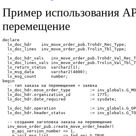
Пример использования API
перемещение
declare 

  lx_doc_hdr    inv_move_order_pub.Trohdr_Rec_Type;

  lx_doc_lines  inv_move_order_pub.Trolin_Tbl_Type;    

  --

  lx_doc_hdr_vals   inv_move_order_pub.Trohdr_Val_Rec_T
  lx_doc_lines_vals inv_move_order_pub.Trolin_Val_Tbl_T
  lx_return_status  varchar2(1);

  lx_msg_data       varchar2(4000);

  lx_msg_count      number;

begin

  -- тип заказа на перемещение = заявка

  lx_doc_hdr.move_order_type        := inv_globals.G_MO
  lx_doc_hdr.organization_id        := 1775;

  lx_doc_hdr.date_required          := sysdate;

  lx_doc_hdr.operation              := inv_globals.G_OP
  lx_doc_hdr.header_status          := inv_globals.G_TO
  -- создание заголовка заказа на перемещение

  inv_move_order_pub.create_move_order_header(

    p_api_version_number => 1,

    p_init_msg_list      => fnd_api.G_TRUE,
