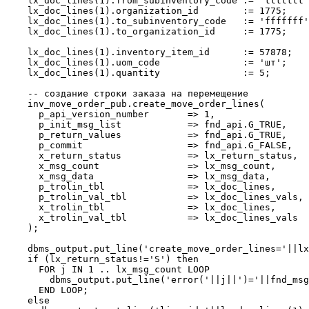
    lx_doc_lines(1).from_subinventory_code := 'ttttttt'
    lx_doc_lines(1).organization_id        := 1775;

    lx_doc_lines(1).to_subinventory_code   := 'fffffff'
    lx_doc_lines(1).to_organization_id     := 1775;

    lx_doc_lines(1).inventory_item_id      := 57878;

    lx_doc_lines(1).uom_code               := 'шт'; 

    lx_doc_lines(1).quantity               := 5;    

    -- создание строки заказа на перемещение

    inv_move_order_pub.create_move_order_lines(

      p_api_version_number       => 1,

      p_init_msg_list            => fnd_api.G_TRUE,

      p_return_values            => fnd_api.G_TRUE,    
      p_commit                   => fnd_api.G_FALSE,

      x_return_status            => lx_return_status,

      x_msg_count                => lx_msg_count,

      x_msg_data                 => lx_msg_data,

      p_trolin_tbl               => lx_doc_lines,

      p_trolin_val_tbl           => lx_doc_lines_vals,

      x_trolin_tbl               => lx_doc_lines,

      x_trolin_val_tbl           => lx_doc_lines_vals

    );    

    dbms_output.put_line('create_move_order_lines='||lx
    if (lx_return_status!='S') then

      FOR j IN 1 .. lx_msg_count LOOP

        dbms_output.put_line('error('||j||')='||fnd_msg
      END LOOP;  

    else
