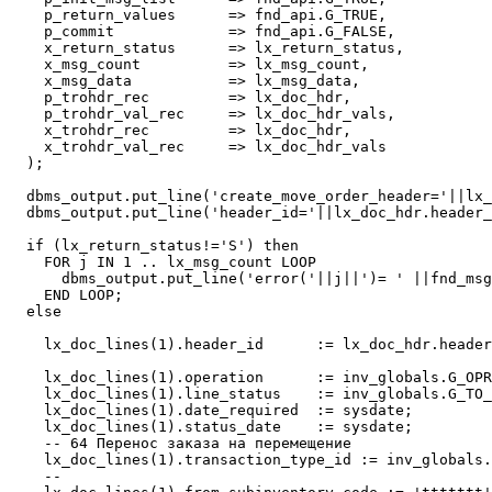
    p_return_values      => fnd_api.G_TRUE,

    p_commit             => fnd_api.G_FALSE,

    x_return_status      => lx_return_status,

    x_msg_count          => lx_msg_count,

    x_msg_data           => lx_msg_data,

    p_trohdr_rec         => lx_doc_hdr,

    p_trohdr_val_rec     => lx_doc_hdr_vals,

    x_trohdr_rec         => lx_doc_hdr,

    x_trohdr_val_rec     => lx_doc_hdr_vals

  );

  dbms_output.put_line('create_move_order_header='||lx_
  dbms_output.put_line('header_id='||lx_doc_hdr.header_
  if (lx_return_status!='S') then

    FOR j IN 1 .. lx_msg_count LOOP

      dbms_output.put_line('error('||j||')= ' ||fnd_msg
    END LOOP;  

  else

    lx_doc_lines(1).header_id      := lx_doc_hdr.header
    lx_doc_lines(1).operation      := inv_globals.G_OPR
    lx_doc_lines(1).line_status    := inv_globals.G_TO_
    lx_doc_lines(1).date_required  := sysdate;       

    lx_doc_lines(1).status_date    := sysdate;

    -- 64 Перенос заказа на перемещение    

    lx_doc_lines(1).transaction_type_id := inv_globals.
    --
