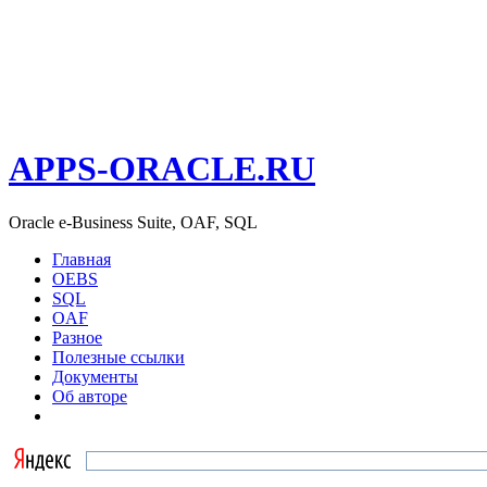
APPS-ORACLE.RU
Oracle e-Business Suite, OAF, SQL
Главная
OEBS
SQL
OAF
Разное
Полезные ссылки
Документы
Об авторе