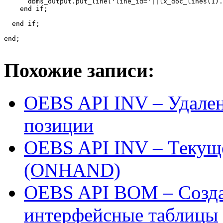
      dbms_output.put_line('line_id='||lx_doc_lines(1).
    end if;    

  end if;

end;

Похожие записи:
OEBS API INV – Удален
позиции
OEBS API INV – Текуще
(ONHAND)
OEBS API BOM – Созда
интерфейсные таблицы