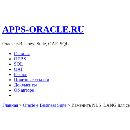
APPS-ORACLE.RU
Oracle e-Business Suite, OAF, SQL
Главная
OEBS
SQL
OAF
Разное
Полезные ссылки
Документы
Об авторе
Главная
>
Oracle e-Business Suite
> Изменить NLS_LANG для се