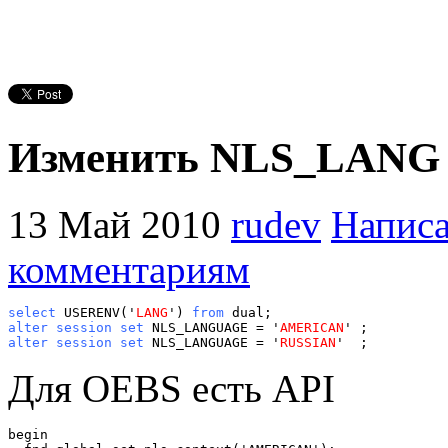
Изменить NLS_LANG 
13 Май 2010
rudev
Написа
комментариям
select
 USERENV('
LANG
') 
from
alter session set
 NLS_LANGUAGE = '
AMERICAN
alter session set 
NLS_LANGUAGE = '
RUSSIAN
'  ;
Для OEBS есть API
begin
