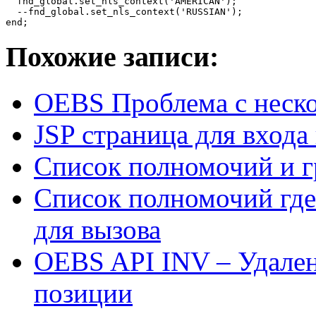
  fnd_global.set_nls_context('AMERICAN');

  --fnd_global.set_nls_context('RUSSIAN');

Похожие записи:
OEBS Проблема с неско
JSP страница для входа
Список полномочий и г
Список полномочий где
для вызова
OEBS API INV – Удален
позиции