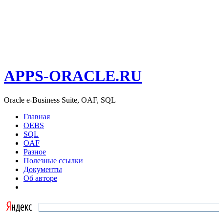
APPS-ORACLE.RU
Oracle e-Business Suite, OAF, SQL
Главная
OEBS
SQL
OAF
Разное
Полезные ссылки
Документы
Об авторе