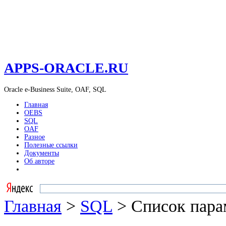
APPS-ORACLE.RU
Oracle e-Business Suite, OAF, SQL
Главная
OEBS
SQL
OAF
Разное
Полезные ссылки
Документы
Об авторе
Главная
>
SQL
> Список пара