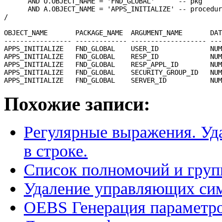
      AND O.OBJECT_NAME = 'FND_GLOBAL'      -- pkg

      AND A.OBJECT_NAME = 'APPS_INITIALIZE' -- procedur
/

OBJECT_NAME       PACKAGE_NAME  ARGUMENT_NAME       DAT
----------------- ------------- ------------------- ---
APPS_INITIALIZE   FND_GLOBAL    USER_ID             NUM
APPS_INITIALIZE   FND_GLOBAL    RESP_ID             NUM
APPS_INITIALIZE   FND_GLOBAL    RESP_APPL_ID        NUM
APPS_INITIALIZE   FND_GLOBAL    SECURITY_GROUP_ID   NUM
Похожие записи:
Регулярные выражения. Уд
в строке.
Список полномочий и групп
Удаление управляющих сим
OEBS Генерация параметро