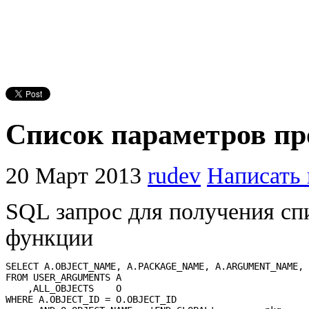
Список параметров пр
20 Март 2013
rudev
Написать
SQL запрос для получения сп
функции
SELECT A.OBJECT_NAME, A.PACKAGE_NAME, A.ARGUMENT_NAME, 
FROM USER_ARGUMENTS A

    ,ALL_OBJECTS    O

WHERE A.OBJECT_ID = O.OBJECT_ID
