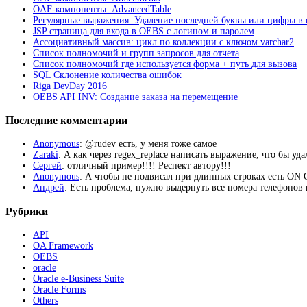
OAF-компоненты. AdvancedTable
Регулярные выражения. Удаление последней буквы или цифры в 
JSP страница для входа в OEBS с логином и паролем
Ассоциативный массив: цикл по коллекции с ключом varchar2
Список полномочий и групп запросов для отчета
Список полномочий где используется форма + путь для вызова
SQL Склонение количества ошибок
Riga DevDay 2016
OEBS API INV: Создание заказа на перемещение
Последние комментарии
Anonymous
: @rudev есть, у меня тоже самое
Zaraki
: А как через regex_replace написать выражение, что бы уд
Сергей
: отличный пример!!!! Респект автору!!!
Anonymous
: А чтобы не подвисал при длинных строках есть 
Андрей
: Есть проблема, нужно выдернуть все номера телефонов из
Рубрики
API
OA Framework
OEBS
oracle
Oracle e-Business Suite
Oracle Forms
Others