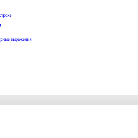
строке.
я
ярные выражения