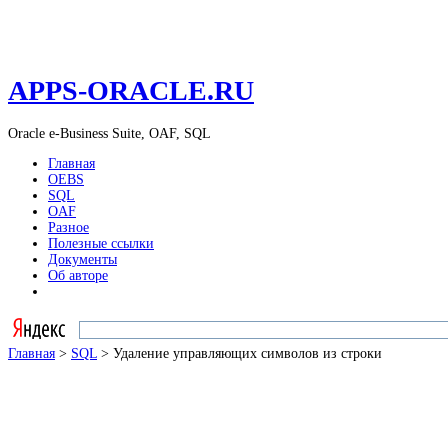
APPS-ORACLE.RU
Oracle e-Business Suite, OAF, SQL
Главная
OEBS
SQL
OAF
Разное
Полезные ссылки
Документы
Об авторе
Главная
>
SQL
> Удаление управляющих символов из строки