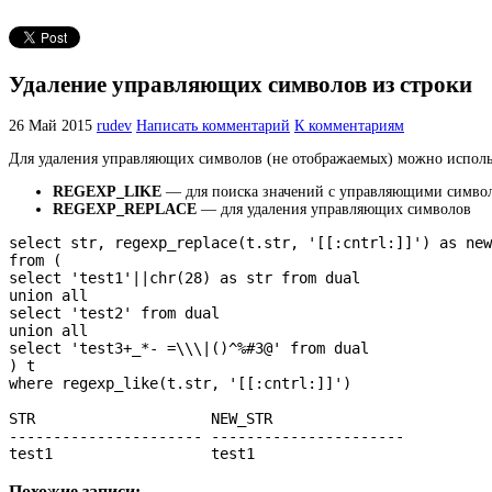
Удаление управляющих символов из строки
26 Май 2015
rudev
Написать комментарий
К комментариям
Для удаления управляющих символов (не отображаемых) можно исполь
REGEXP_LIKE
— для поиска значений с управляющими симво
REGEXP_REPLACE
— для удаления управляющих символов
select str, regexp_replace(t.str, '[[:cntrl:]]') as new
from (

select 'test1'||chr(28) as str from dual

union all

select 'test2' from dual

union all

select 'test3+_*- =\\\|()^%#3@' from dual

) t

where regexp_like(t.str, '[[:cntrl:]]')

STR                    NEW_STR

---------------------- ----------------------

test1                  test1
Похожие записи: