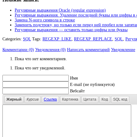
Регулярные выражения Oracle (regular expression)
Регулярные выражения. Удаление последней буквы или цифры в 
Замена N-ного символа в строке
Заменить подстроку, но только если перед ней пробел или запята
Регулярные выражения — оставить только цифры или буквы
Categories:
SQL
Tags:
REGEXP_LIKE
,
REGEXP_REPLACE
,
SQL
,
Регул
Комментарии (0)
Уведомления (0)
Написать комментарий
Уведомление
Пока что нет комментариев.
Пока что нет уведомлений.
Имя
E-mail (не публикуется)
Вебсайт
Жирный
Курсив
Ссылка
Картинка
Цитата
Код
SQL код