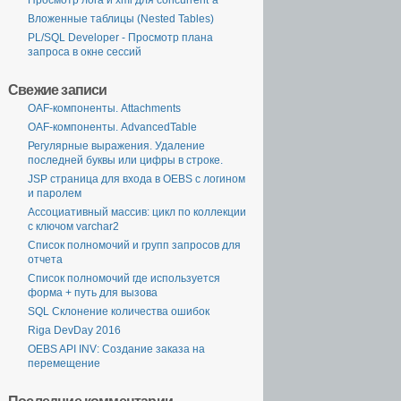
Просмотр лога и xml для concurrent`а
Вложенные таблицы (Nested Tables)
PL/SQL Developer - Просмотр плана
запроса в окне сессий
Свежие записи
OAF-компоненты. Attachments
OAF-компоненты. AdvancedTable
Регулярные выражения. Удаление
последней буквы или цифры в строке.
JSP страница для входа в OEBS с логином
и паролем
Ассоциативный массив: цикл по коллекции
с ключом varchar2
Список полномочий и групп запросов для
отчета
Список полномочий где используется
форма + путь для вызова
SQL Склонение количества ошибок
Riga DevDay 2016
OEBS API INV: Создание заказа на
перемещение