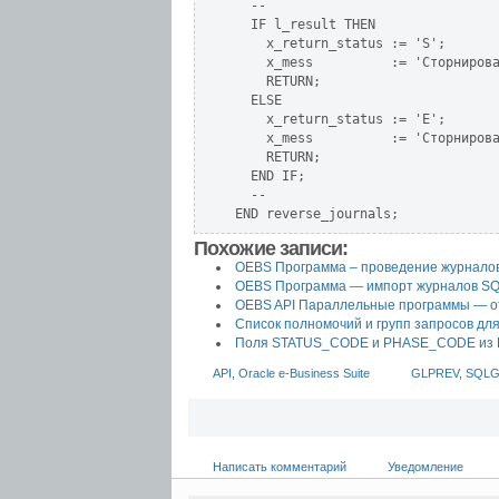
  --

  IF l_result THEN

    x_return_status := 'S';

    x_mess          := 'Сторнирова
    RETURN;

  ELSE

    x_return_status := 'E';

    x_mess          := 'Сторнирова
    RETURN;

  END IF;

  --

Похожие записи:
OEBS Программа – проведение журнал
OEBS Программа — импорт журналов S
OEBS API Параллельные программы — от
Список полномочий и групп запросов для
Поля STATUS_CODE и PHASE_CODE и
API
,
Oracle e-Business Suite
GLPREV
,
SQLG
Написать комментарий
Уведомление