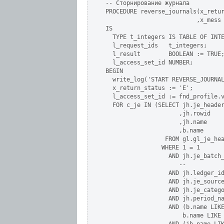
-- Сторнирование журнала

PROCEDURE reverse_journals(x_retur
                          ,x_mess 
IS

  TYPE t_integers IS TABLE OF INTE
  l_request_ids   t_integers;

  l_result        BOOLEAN := TRUE;
  l_access_set_id NUMBER;

BEGIN

  write_log('START REVERSE_JOURNAL
  x_return_status := 'E';

  l_access_set_id := fnd_profile.v
  FOR c_je IN (SELECT jh.je_header
                     ,jh.rowid    
                     ,jh.name     
                     ,b.name      
                 FROM gl.gl_je_hea
                WHERE 1 = 1

                  AND jh.je_batch_
                     --

                  AND jh.ledger_id
                  AND jh.je_source
                  AND jh.je_catego
                  AND jh.period_na
                  AND (b.name LIKE
                      b.name LIKE 