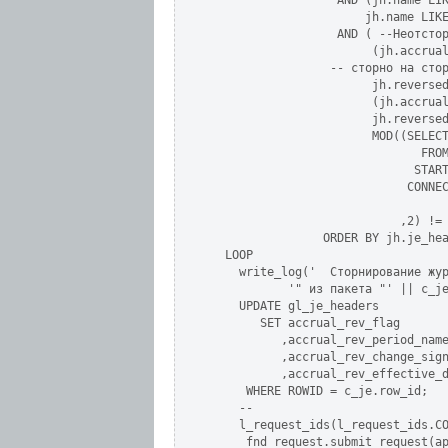
                  AND (jh.name LIK
                      jh.name LIKE
                  AND ( --Неотстор
                       (jh.accrual
                 -- сторно на стор
                       jh.reversed
                       (jh.accrual
                       jh.reversed
                       MOD((SELECT
                              FROM
                             START
                            CONNEC
                                  
                           ,2) != 
                ORDER BY jh.je_hea
  LOOP

    write_log('  Сторнирование жур
           '" из пакета "' || c_je
    UPDATE gl_je_headers

       SET accrual_rev_flag       
          ,accrual_rev_period_name
          ,accrual_rev_change_sign
          ,accrual_rev_effective_d
     WHERE ROWID = c_je.row_id;

    --

    l_request_ids(l_request_ids.CO
     fnd_request.submit_request(ap