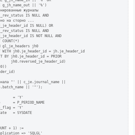
E g_jh_name_in || '%' OR

 g_jh_name_out || '%')

нированные журналы

_rev_status IS NULL AND

но на сторно ...

_je_header_id IS NULL) OR 

_rev_status IS NULL AND

_je_header_id IS NOT NULL AND

 COUNT(*)

 gl_je_headers jh0

 WITH jh0.je_header_id = jh.je_header_id

T BY jh0.je_header_id = PRIOR

     jh0.reversed_je_header_id)

0))

der_id)

нала "' || c_je.journal_name ||

.batch_name || '"');

      = 'Y'

      = P_PERIOD_NAME

_flag = 'Y'

ate   = SYSDATE

UNT + 1) :=

plication => 'SQLGL'
