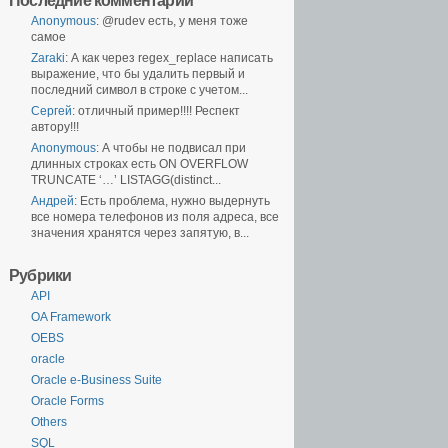
Последние комментарии
Anonymous
: @rudev есть, у меня тоже
самое
Zaraki
: А как через regex_replace написать
выражение, что бы удалить первый и
последний символ в строке с учетом...
Сергей
: отличный пример!!!! Респект
автору!!!
Anonymous
: А чтобы не подвисал при
длинных строках есть ON OVERFLOW
TRUNCATE ‘…’ LISTAGG(distinct...
Андрей
: Есть проблема, нужно выдернуть
все номера телефонов из поля адреса, все
значения хранятся через запятую, в...
Рубрики
API
OA Framework
OEBS
oracle
Oracle e-Business Suite
Oracle Forms
Others
SQL