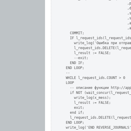
                                ,p
                                ,d
                                ,s
                                ,s
                                ,a
                                ,a
    COMMIT;

    IF l_request_ids(l_request_ids
      write_log('Ошибка при отправ
      l_request_ids.DELETE(l_reque
      l_result := FALSE;

      --exit;

    END IF;

  END LOOP;

  --

  WHILE l_request_ids.COUNT > 0

  LOOP

    -- описание функции http://app
    if NOT (wait_concur(l_request_
      write_log(x_mess);

      l_result := FALSE;

      exit;

    end if;

    l_request_ids.DELETE(l_request
  END LOOP;

  write_log('END REVERSE_JOURNALS'