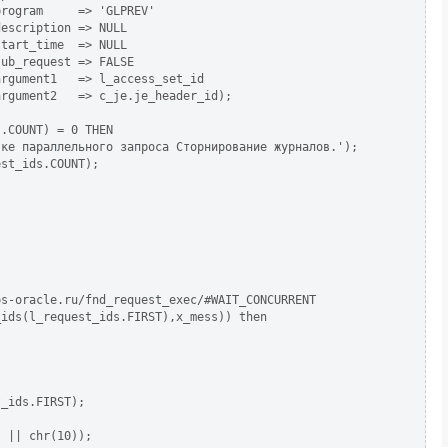
rogram     => 'GLPREV'

escription => NULL

tart_time  => NULL

ub_request => FALSE

rgument1   => l_access_set_id

rgument2   => c_je.je_header_id);

.COUNT) = 0 THEN

ке параллельного запроса Сторнирование журналов.');

st_ids.COUNT);

s-oracle.ru/fnd_request_exec/#WAIT_CONCURRENT

ids(l_request_ids.FIRST),x_mess)) then

_ids.FIRST);

 || chr(10));
