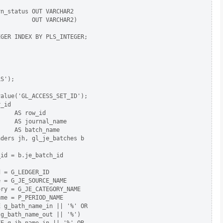
n_status OUT VARCHAR2

         OUT VARCHAR2) 

GER INDEX BY PLS_INTEGER;



S');

alue('GL_ACCESS_SET_ID');

_id

    AS row_id

    AS journal_name

    AS batch_name

ders jh, gl_je_batches b

id = b.je_batch_id

 = G_LEDGER_ID

 = G_JE_SOURCE_NAME

ry = G_JE_CATEGORY_NAME

me = P_PERIOD_NAME

 g_bath_name_in || '%' OR

g_bath_name_out || '%')
