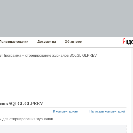
Полезные ссылки
Документы
Об авторе
 Программа – сторнирование журналов SQLGL GLPREV
рналов SQLGL GLPREV
К комментариям
Написать комментарий
 для сторнирования журналов
------------------------------------------------
