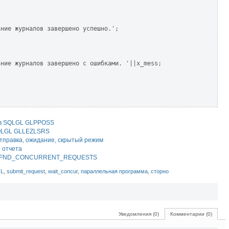
ние журналов завершено успешно.';

ние журналов завершено с ошибками. '||x_mess;

ов SQLGL GLPPOSS
QLGL GLLEZLSRS
правка, ожидание, скрытый режим
 отчета
з FND_CONCURRENT_REQUESTS
L
,
submit_request
,
wait_concur
,
параллельная программа
,
сторно
Уведомления (0)
Комментарии (0)