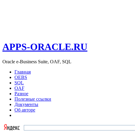
APPS-ORACLE.RU
Oracle e-Business Suite, OAF, SQL
Главная
OEBS
SQL
OAF
Разное
Полезные ссылки
Документы
Об авторе