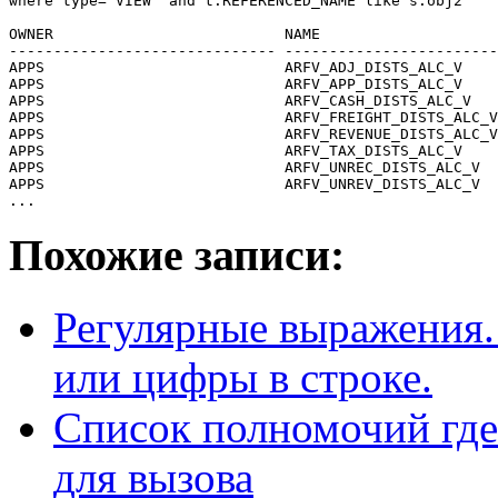
where type='VIEW' and t.REFERENCED_NAME like s.obj2

OWNER                          NAME

------------------------------ ------------------------
APPS                           ARFV_ADJ_DISTS_ALC_V

APPS                           ARFV_APP_DISTS_ALC_V

APPS                           ARFV_CASH_DISTS_ALC_V

APPS                           ARFV_FREIGHT_DISTS_ALC_V

APPS                           ARFV_REVENUE_DISTS_ALC_V

APPS                           ARFV_TAX_DISTS_ALC_V

APPS                           ARFV_UNREC_DISTS_ALC_V

APPS                           ARFV_UNREV_DISTS_ALC_V

...
Похожие записи:
Регулярные выражения.
или цифры в строке.
Список полномочий где
для вызова