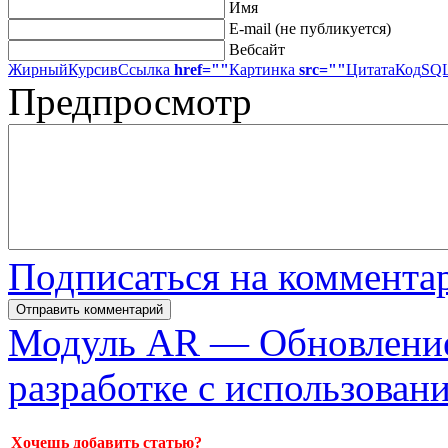
Имя
E-mail (не публикуется)
Вебсайт
Жирный
Курсив
Ссылка
href=""
Картинка
src=""
Цитата
Код
SQL
Предпросмотр
Подписаться на коммента
Модуль AR — Обновлени
разработке с использова
Хочешь добавить статью?