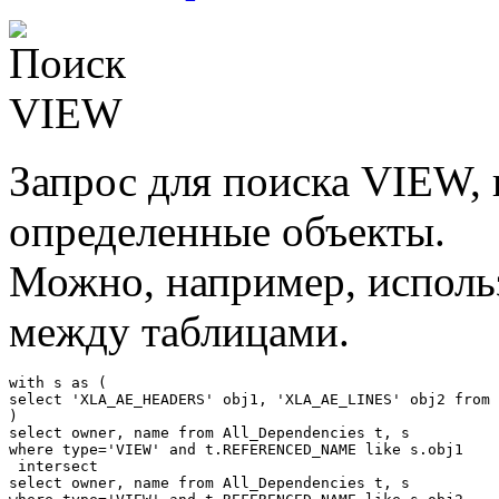
Запрос для поиска VIEW, 
определенные объекты.
Можно, например, использ
между таблицами.
with s as (

select 'XLA_AE_HEADERS' obj1, 'XLA_AE_LINES' obj2 from 
)

select owner, name from All_Dependencies t, s

where type='VIEW' and t.REFERENCED_NAME like s.obj1

 intersect      

select owner, name from All_Dependencies t, s
