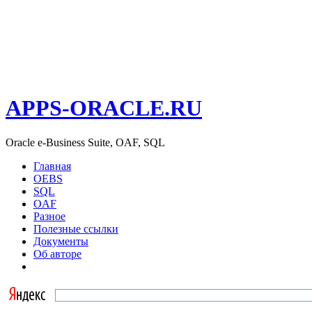
APPS-ORACLE.RU
Oracle e-Business Suite, OAF, SQL
Главная
OEBS
SQL
OAF
Разное
Полезные ссылки
Документы
Об авторе