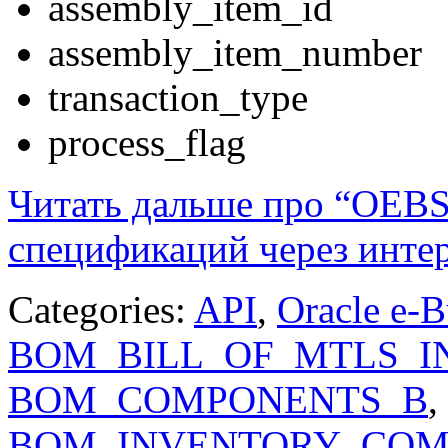
assembly_item_id
assembly_item_number
transaction_type
process_flag
Читать дальше про “OEB
спецификаций через инте
Categories:
API
,
Oracle e-B
BOM_BILL_OF_MTLS_I
BOM_COMPONENTS_B
,
BOM_INVENTORY_COM