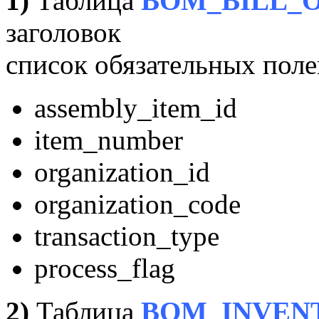
1)
Таблица
BOM_BILL_
заголовок
список обязательных поле
assembly_item_id
item_number
organization_id
organization_code
transaction_type
process_flag
2)
Таблица
BOM_INVEN