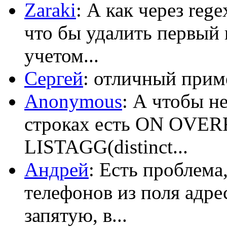
Zaraki
: А как через reg
что бы удалить первый 
учетом...
Сергей
: отличный приме
Anonymous
: А чтобы н
строках есть ON OV
LISTAGG(distinct...
Андрей
: Есть проблема
телефонов из поля адрес
запятую, в...