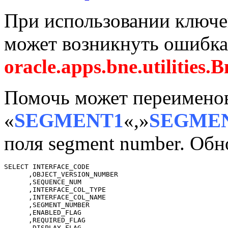
При использовании ключ
может возникнуть ошибка
oracle.apps.bne.utilities
Помочь может переименов
«
SEGMENT1
«,»
SEGME
поля segment number. Обн
SELECT INTERFACE_CODE

      ,OBJECT_VERSION_NUMBER

      ,SEQUENCE_NUM

      ,INTERFACE_COL_TYPE

      ,INTERFACE_COL_NAME

      ,SEGMENT_NUMBER

      ,ENABLED_FLAG

      ,REQUIRED_FLAG

      ,DISPLAY_FLAG
