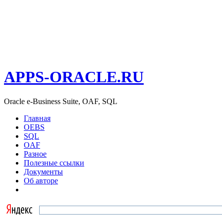
APPS-ORACLE.RU
Oracle e-Business Suite, OAF, SQL
Главная
OEBS
SQL
OAF
Разное
Полезные ссылки
Документы
Об авторе