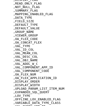
      ,READ_ONLY_FLAG

      ,NOT_NULL_FLAG

      ,SUMMARY_FLAG

      ,MAPPING_ENABLED_FLAG

      ,DATA_TYPE

      ,FIELD_SIZE

      ,DEFAULT_TYPE

      ,DEFAULT_VALUE

      ,GROUP_NAME

      ,VIEWER_GROUP

      ,OA_FLEX_CODE

      ,OA_CONCAT_FLEX

      ,VAL_TYPE

      ,VAL_ID_COL

      ,VAL_MEAN_COL

      ,VAL_DESC_COL

      ,VAL_OBJ_NAME

      ,VAL_ADDL_W_C

      ,VAL_COMPONENT_APP_ID

      ,VAL_COMPONENT_CODE

      ,OA_FLEX_NUM

      ,OA_FLEX_APPLICATION_ID

      ,DISPLAY_ORDER

      ,DISPLAY_WIDTH

      ,UPLOAD_PARAM_LIST_ITEM_NUM

      ,EXPANDED_SQL_QUERY

      ,LOV_TYPE

      ,OFFLINE_LOV_ENABLED_FLAG

      ,VARIABLE_DATA_TYPE_CLASS
