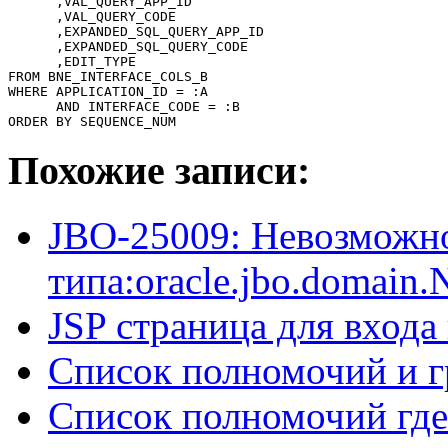
      ,VAL_QUERY_APP_ID

      ,VAL_QUERY_CODE

      ,EXPANDED_SQL_QUERY_APP_ID

      ,EXPANDED_SQL_QUERY_CODE

      ,EDIT_TYPE

FROM BNE_INTERFACE_COLS_B

WHERE APPLICATION_ID = :A

      AND INTERFACE_CODE = :B

Похожие записи:
JBO-25009: Невозможно
типа:oracle.jbo.domain
JSP страница для входа
Список полномочий и г
Список полномочий где