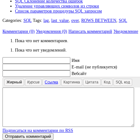
SQL Склонение количества ошибок
Удаление управляющих символов из строки
Список параметров процедуры SQL запросом
Categories:
SQL
Tags:
lag
,
last_value
,
over
,
ROWS BETWEEN
,
SQL
Комментарии (0)
Уведомления (0)
Написать комментарий
Уведомление
Пока что нет комментариев.
Пока что нет уведомлений.
Имя
E-mail (не публикуется)
Вебсайт
Жирный
Курсив
Ссылка
Картинка
Цитата
Код
SQL код
Подписаться на комментарии по RSS