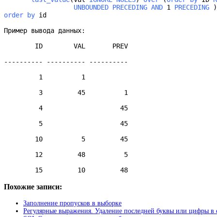
                  UNBOUNDED PRECEDING AND
 1 
PRECEDING
 )
order by
 id

Пример вывода данных:

        ID        VAL       PREV

---------- ---------- ----------

         1          1

         3         45          1

         4                    45

         5                    45

        10          5         45

        12         48          5

        15         10         48
Похожие записи:
Заполнение пропусков в выборке
Регулярные выражения. Удаление последней буквы или цифры в 