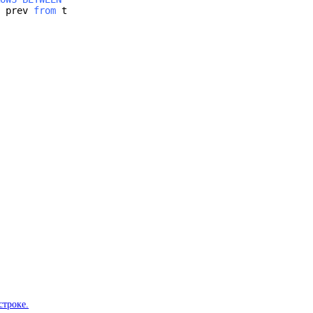
 prev 
from
строке.