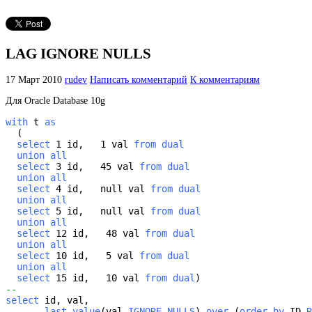
LAG IGNORE NULLS
17 Март 2010
rudev
Написать комментарий
К комментариям
Для Oracle Database 10g
with 
t 
as
  (

select
 1 id,   1 val 
from
dual
union all
select
 3 id,   45 val 
from dual
union all
select
 4 id,   null val 
from dual
union all

  select
 5 id,   null val
 from dual
union all
select
 12 id,   48 val 
from dual
union all
select
 10 id,   5 val 
from dual
union all

  select
 15 id,   10 val 
from dual
select
 id, val,

last_value
(val 
IGNORE NULLS
) 
over 
(
order by
 ID 
R