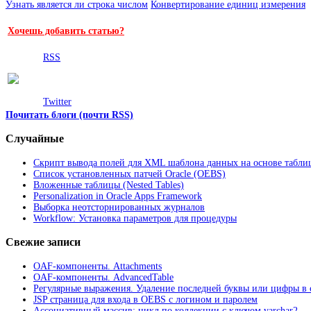
Узнать является ли строка числом
Конвертирование единиц измерения
Хочешь добавить статью?
RSS
Twitter
Почитать блоги (почти RSS)
Случайные
Скрипт вывода полей для XML шаблона данных на основе табли
Список установленных патчей Oracle (OEBS)
Вложенные таблицы (Nested Tables)
Personalization in Oracle Apps Framework
Выборка неотсторнированных журналов
Workflow: Установка параметров для процедуры
Свежие записи
OAF-компоненты. Attachments
OAF-компоненты. AdvancedTable
Регулярные выражения. Удаление последней буквы или цифры в 
JSP страница для входа в OEBS с логином и паролем
Ассоциативный массив: цикл по коллекции с ключом varchar2