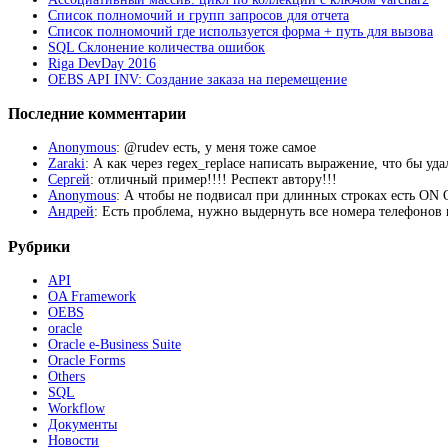
Список полномочий и групп запросов для отчета
Список полномочий где используется форма + путь для вызова
SQL Склонение количества ошибок
Riga DevDay 2016
OEBS API INV: Создание заказа на перемещение
Последние комментарии
Anonymous
: @rudev есть, у меня тоже самое
Zaraki
: А как через regex_replace написать выражение, что бы уд
Сергей
: отличный пример!!!! Респект автору!!!
Anonymous
: А чтобы не подвисал при длинных строках есть 
Андрей
: Есть проблема, нужно выдернуть все номера телефонов из
Рубрики
API
OA Framework
OEBS
oracle
Oracle e-Business Suite
Oracle Forms
Others
SQL
Workflow
Документы
Новости