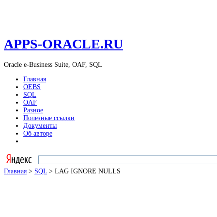
APPS-ORACLE.RU
Oracle e-Business Suite, OAF, SQL
Главная
OEBS
SQL
OAF
Разное
Полезные ссылки
Документы
Об авторе
Главная
>
SQL
> LAG IGNORE NULLS