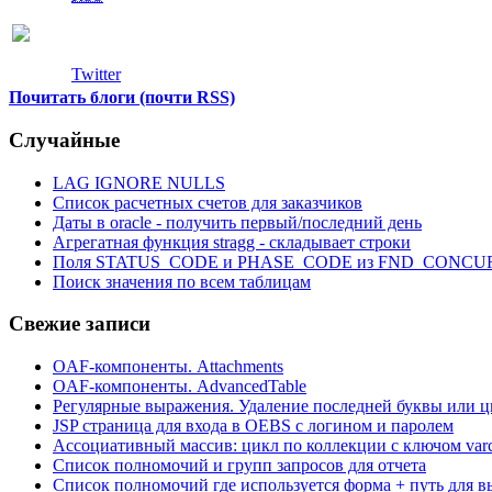
Twitter
Почитать блоги (почти RSS)
Случайные
LAG IGNORE NULLS
Список расчетных счетов для заказчиков
Даты в oracle - получить первый/последний день
Агрегатная функция stragg - складывает строки
Поля STATUS_CODE и PHASE_CODE из FND_CONC
Поиск значения по всем таблицам
Свежие записи
OAF-компоненты. Attachments
OAF-компоненты. AdvancedTable
Регулярные выражения. Удаление последней буквы или ц
JSP страница для входа в OEBS с логином и паролем
Ассоциативный массив: цикл по коллекции с ключом var
Список полномочий и групп запросов для отчета
Список полномочий где используется форма + путь для в