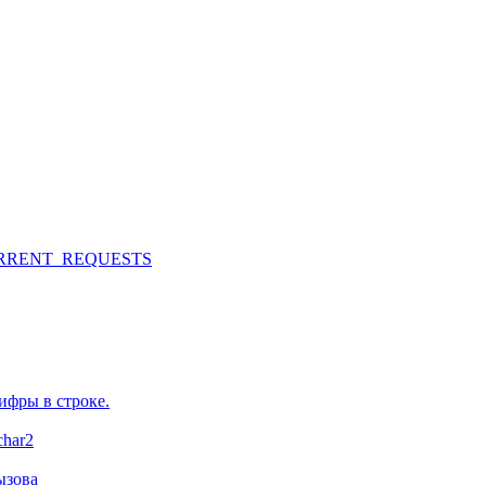
URRENT_REQUESTS
ифры в строке.
char2
ызова