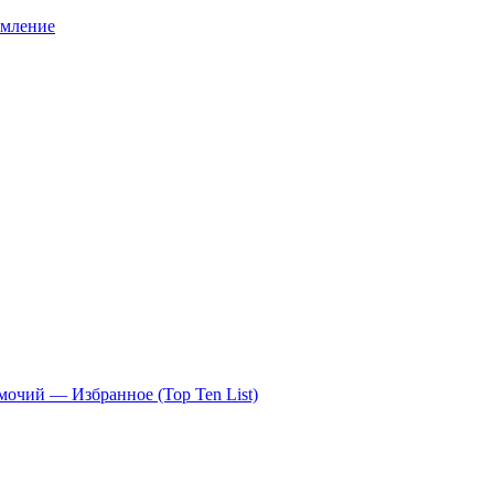
омление
чий — Избранное (Top Ten List)