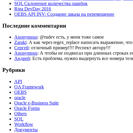
SQL Склонение количества ошибок
Riga DevDay 2016
OEBS API INV: Создание заказа на перемещение
Последние комментарии
Anonymous
: @rudev есть, у меня тоже самое
Zaraki
: А как через regex_replace написать выражение, чт
Сергей
: отличный пример!!!! Респект автору!!!
Anonymous
: А чтобы не подвисал при длинных строка
Андрей
: Есть проблема, нужно выдернуть все номера телеф
Рубрики
API
OA Framework
OEBS
oracle
Oracle e-Business Suite
Oracle Forms
Others
SQL
Workflow
Документы