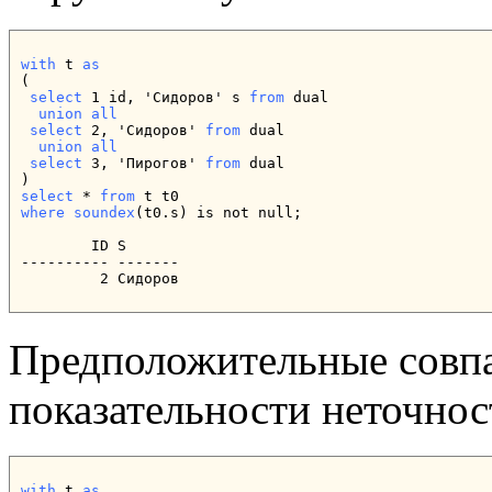
with
 t 
as
(

select
 1 id, 'Сидоров' s 
from
  union all
select
 2, 'Cидoров' 
from
  union all
select
 3, 'Пирогов' 
from
 dual

select
 * 
from
where
soundex
(t0.s) is not null;

        ID S

---------- -------

         2 Cидoров
Предположительные совпа
показательности неточнос
with
 t 
as