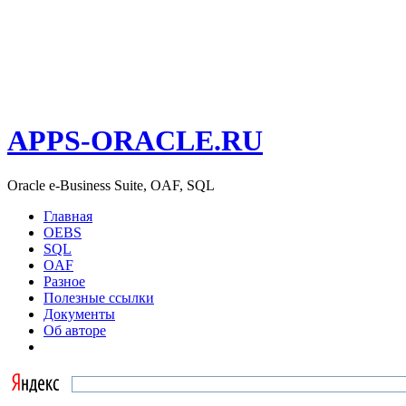
APPS-ORACLE.RU
Oracle e-Business Suite, OAF, SQL
Главная
OEBS
SQL
OAF
Разное
Полезные ссылки
Документы
Об авторе