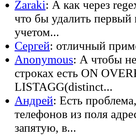
Zaraki
: А как через reg
что бы удалить первый 
учетом...
Сергей
: отличный приме
Anonymous
: А чтобы н
строках есть ON OV
LISTAGG(distinct...
Андрей
: Есть проблема
телефонов из поля адрес
запятую, в...