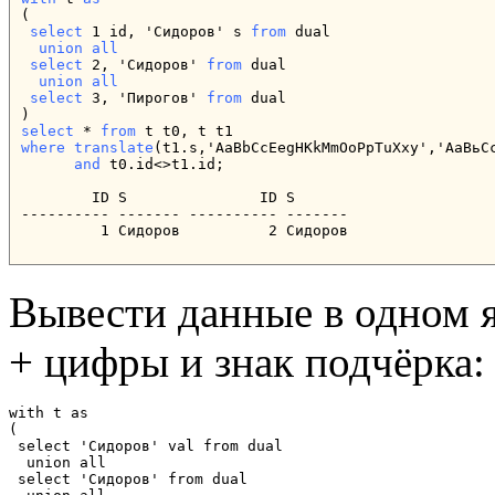
(

select
 1 id, 'Сидоров' s 
from
 dual

union all
select
 2, 'Cидoров' 
from
 dual

 union all
select
 3, 'Пирогов' 
from
 dual

select
 * 
from
where
translate
(t1.s,'AaBbCcEegHKkMmOoPpTuXxy','АаВьСс
and
 t0.id<>t1.id;

        ID S               ID S

---------- ------- ---------- -------

         1 Сидоров          2 Cидoров
Вывести данные в одном я
+ цифры и знак подчёрка:
with t as

(

 select 'Сидоров' val from dual

  union all

 select 'Cидoров' from dual
