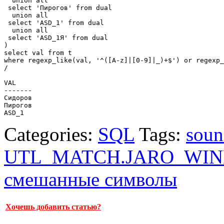
  union all

 select 'Пирогов' from dual

  union all

 select 'ASD_1' from dual 

  union all

 select 'ASD_1Я' from dual  

)

select val from t

where regexp_like(val, '^([A-z]|[0-9]|_)+$') or regexp_
/

VAL

-------

Сидоров

Пирогов

Categories:
SQL
Tags:
soun
UTL_MATCH.JARO_WIN
смешанные символы
Хочешь добавить статью?