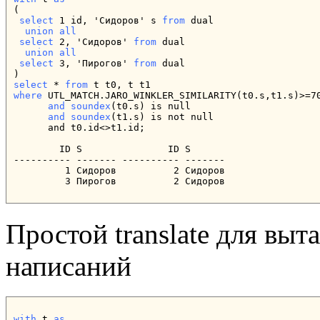
(

select
 1 id, 'Сидоров' s 
from
 dual

union all
select
 2, 'Cидoров' 
from
 dual

union all
select
 3, 'Пирогов' 
from
 dual

select
 * 
from
where
 UTL_MATCH.JARO_WINKLER_SIMILARITY(t0.s,t1.s)>=70
and
soundex
(t0.s) is null

and
soundex
(t1.s) is not null

      and t0.id<>t1.id;

        ID S               ID S

---------- ------- ---------- -------

         1 Сидоров          2 Cидoров

         3 Пирогов          2 Cидoров
Простой translate для вы
написаний
with
 t 
as