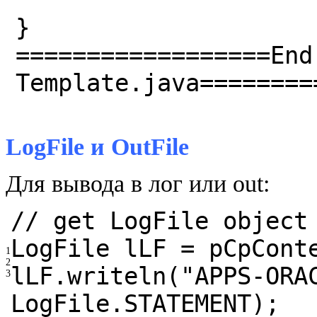
}
==================End
Template.java========
LogFile и OutFile
Для вывода в лог или out:
// get LogFile object
LogFile lLF = pCpCont
1
2
lLF.writeln(
"APPS-ORA
3
LogFile.STATEMENT);