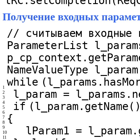
lRC.setCompletion(Req
Получение входных параме
// считываем входные 
ParameterList l_param
p_cp_context.getParam
NameValueType l_param
while
(l_params.hasMo
1
l_param = l_params.n
2
3
4
if
(l_param.getName(
5
6
{
7
8
lParam1 = l_param.
9
10
11