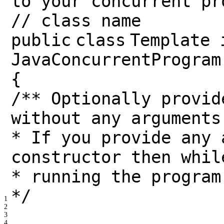
to your concurrent pr
// class name
public
class
Template
JavaConcurrentProgram
{
/** Optionally provid
without any arguments
* If you provide any 
constructor then whil
* running the program
*/
1
2
3
4