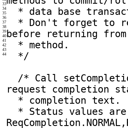
methods to commit/rol
33
* data base transac
34
35
36
* Don't forget to r
37
38
before returning from
39
40
41
* method.
42
43
*/
44
/* Call setCompleti
request completion st
* completion text.
* Status values are
ReqCompletion.NORMAL,