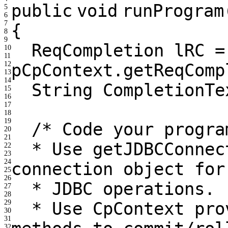
public
void
runProgram
5
6
7
{
8
9
ReqCompletion lRC =
10
11
12
pCpContext.getReqComp
13
14
String CompletionT
15
16
17
18
19
/* Code your progra
20
21
* Use getJDBCConnec
22
23
24
connection object for
25
26
* JDBC operations.
27
28
29
* Use CpContext pro
30
31
32