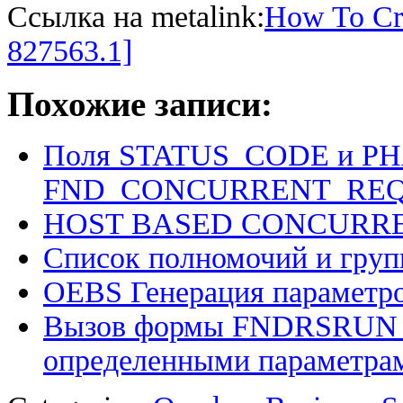
Ссылка на metalink:
How To Cre
827563.1]
Похожие записи:
Поля STATUS_CODE и P
FND_CONCURRENT_REQ
HOST BASED CONCURR
Список полномочий и групп
OEBS Генерация параметро
Вызов формы FNDRSRUN дл
определенными параметра