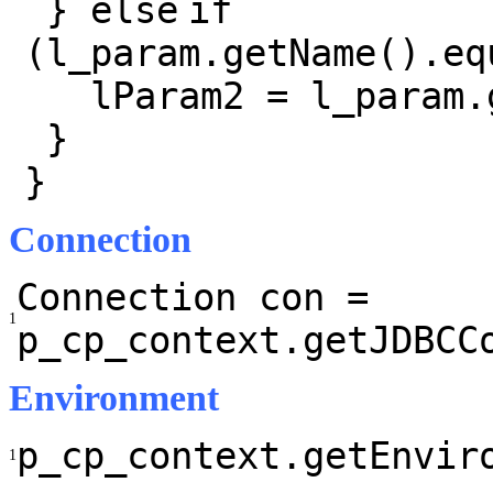
}
else
if
(l_param.getName().eq
lParam2 = l_param.
}
}
Connection
Connection con =
1
p_cp_context.getJDBCC
Environment
p_cp_context.getEnvir
1