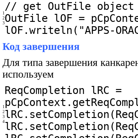
// get OutFile object
1
OutFile lOF = pCpCont
2
3
lOF.writeln(
"APPS-ORA
Код завершения
Для типа завершения канкаре
используем
ReqCompletion lRC =
pCpContext.getReqComp
1
lRC.setCompletion(Req
2
3
4
lRC.setCompletion(Req