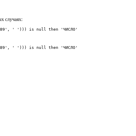
ых случаях:
89', ' '))) is null then 'ЧИСЛО'

89', ' '))) is null then 'ЧИСЛО'
