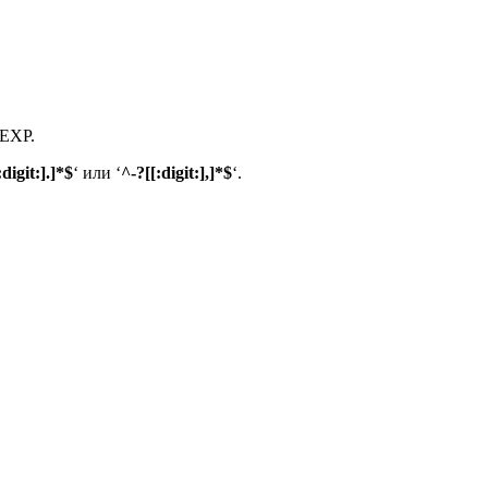
GEXP.
:digit:].]*$
‘ или ‘
^-?[[:digit:],]*$
‘.