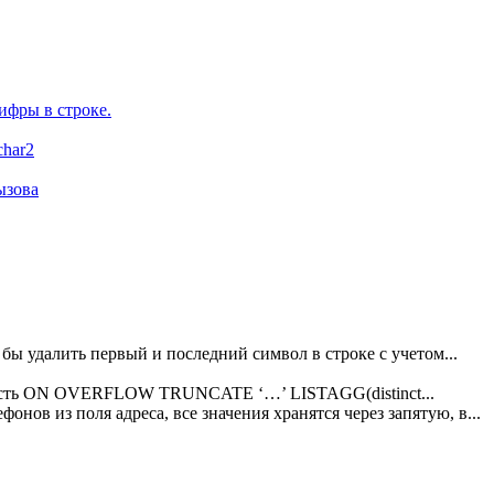
ифры в строке.
char2
ызова
о бы удалить первый и последний символ в строке с учетом...
х есть ON OVERFLOW TRUNCATE ‘…’ LISTAGG(distinct...
онов из поля адреса, все значения хранятся через запятую, в...