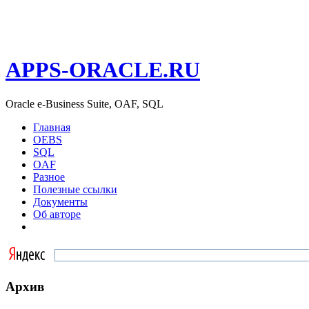
APPS-ORACLE.RU
Oracle e-Business Suite, OAF, SQL
Главная
OEBS
SQL
OAF
Разное
Полезные ссылки
Документы
Об авторе
Архив