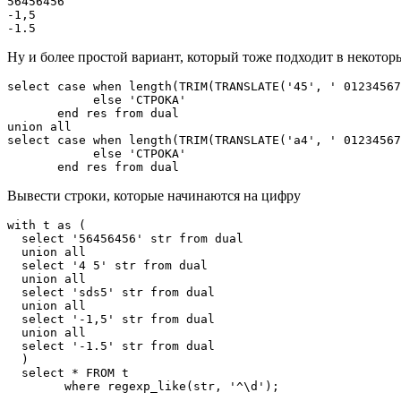
56456456

-1,5

-1.5
Ну и более простой вариант, который тоже подходит в некотор
select case when length(TRIM(TRANSLATE('45', ' 01234567
            else 'СТРОКА'

       end res from dual

union all

select case when length(TRIM(TRANSLATE('a4', ' 01234567
            else 'СТРОКА'

Вывести строки, которые начинаются на цифру
with t as (

  select '56456456' str from dual

  union all

  select '4 5' str from dual

  union all

  select 'sds5' str from dual

  union all

  select '-1,5' str from dual  

  union all

  select '-1.5' str from dual  

  )

  select * FROM t 

	where regexp_like(str, '^\d');
