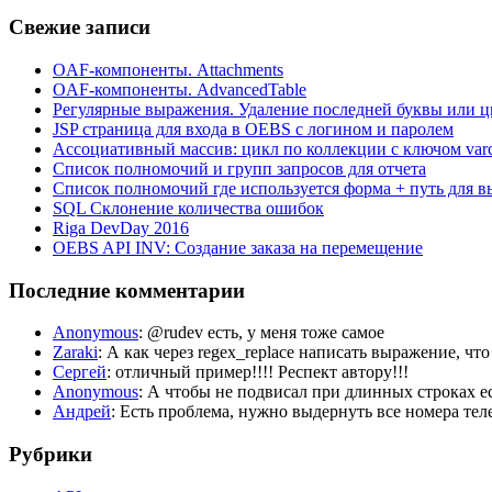
Свежие записи
OAF-компоненты. Attachments
OAF-компоненты. AdvancedTable
Регулярные выражения. Удаление последней буквы или ц
JSP страница для входа в OEBS с логином и паролем
Ассоциативный массив: цикл по коллекции с ключом var
Список полномочий и групп запросов для отчета
Список полномочий где используется форма + путь для в
SQL Склонение количества ошибок
Riga DevDay 2016
OEBS API INV: Создание заказа на перемещение
Последние комментарии
Anonymous
: @rudev есть, у меня тоже самое
Zaraki
: А как через regex_replace написать выражение, чт
Сергей
: отличный пример!!!! Респект автору!!!
Anonymous
: А чтобы не подвисал при длинных строка
Андрей
: Есть проблема, нужно выдернуть все номера телеф
Рубрики