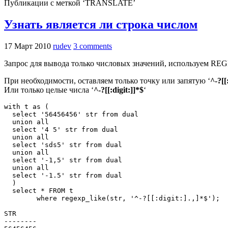
Публикации с меткой ‘TRANSLATE’
Узнать является ли строка числом
17 Март 2010
rudev
3 comments
Запрос для вывода только числовых значений, используем RE
При необходимости, оставляем только точку или запятую ‘
^-?[[
Или только целые числа ‘
^-?[[:digit:]]*$
‘
with t as (

  select '56456456' str from dual

  union all

  select '4 5' str from dual

  union all

  select 'sds5' str from dual

  union all

  select '-1,5' str from dual  

  union all

  select '-1.5' str from dual  

  )

  select * FROM t 

	where regexp_like(str, '^-?[[:digit:].,]*$');

STR

--------
