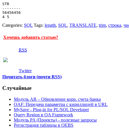
STR

--------

56456456

Categories:
SQL
Tags:
length
,
SQL
,
TRANSLATE
,
trim
,
строка
,
чи
Хочешь добавить статью?
RSS
Twitter
Почитать блоги (почти RSS)
Случайные
Модуль AR – Обновление корр. счета банка
OAF: Передача параметра с кириллицей в URL
MySave - Plug-in for PL/SQL Developer
Query Region в OA Framework
Модуль PA (Проекты) - полезные запросы
Регистрация таблицы в OEBS