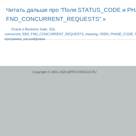
Читать дальше про “Поля STATUS_CODE и P
FND_CONCURRENT_REQUESTS” »
Oracle e-Business Suite
,
SQL
concurrent
,
EBS
,
FND_CONCURRENT_REQUESTS
,
meaning
,
OEBS
,
PHASE_CODE
,
программа
,
расшифровка
Copyright © 2001-2026 APPS-ORACLE.RU