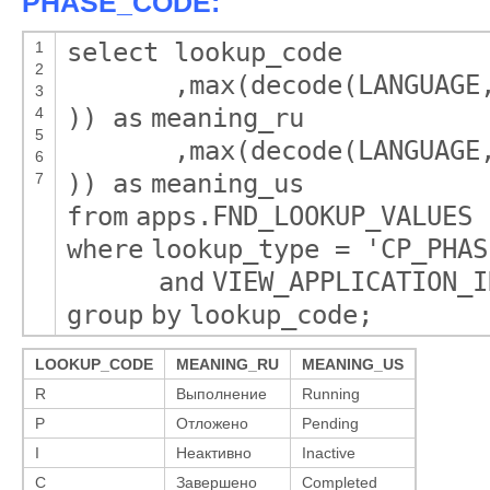
PHASE_CODE:
select
lookup_code
1
2
,
max
(decode(LANGUAG
3
))
as
meaning_ru
4
5
,
max
(decode(LANGUAG
6
))
as
meaning_us
7
from
apps.FND_LOOKUP_VALUES
where
lookup_type =
'CP_PHAS
and
VIEW_APPLICATION_I
group
by
lookup_code;
LOOKUP_CODE
MEANING_RU
MEANING_US
R
Выполнение
Running
P
Отложено
Pending
I
Неактивно
Inactive
C
Завершено
Completed