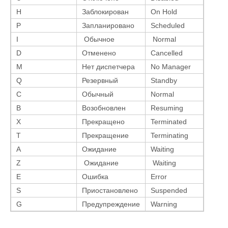
H
Заблокирован
On Hold
P
Запланировано
Scheduled
I
Обычное
Normal
D
Отменено
Cancelled
M
Нет диспетчера
No Manager
Q
Резервный
Standby
C
Обычный
Normal
B
Возобновлен
Resuming
X
Прекращено
Terminated
T
Прекращение
Terminating
A
Ожидание
Waiting
Z
Ожидание
Waiting
E
Ошибка
Error
S
Приостановлено
Suspended
G
Предупреждение
Warning