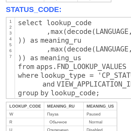
STATUS_CODE:
select
lookup_code
1
2
,
max
(decode(LANGUAG
3
))
as
meaning_ru
4
5
,
max
(decode(LANGUAG
6
))
as
meaning_us
7
from
apps.FND_LOOKUP_VALUES
where
lookup_type =
'CP_STAT
and
VIEW_APPLICATION_I
group
by
lookup_code;
LOOKUP_CODE
MEANING_RU
MEANING_US
W
Пауза
Paused
R
Обычное
Normal
U
Отключено
Disabled