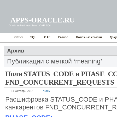
APPS-ORACLE.RU
Oracle e-Business Suite, OAF, SQL
OEBS
SQL
OAF
Разное
Полезные ссылки
Доку
Архив
Публикации с меткой ‘meaning’
Поля STATUS_CODE и PHASE_CO
FND_CONCURRENT_REQUESTS
14 Октябрь 2013
rudev
Расшифровка STATUS_CODE и PHA
канкарентов FND_CONCURRENT_