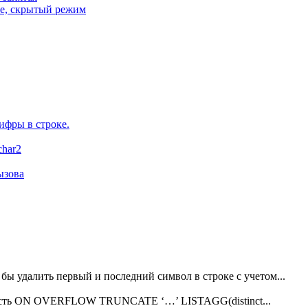
е, скрытый режим
ифры в строке.
char2
ызова
о бы удалить первый и последний символ в строке с учетом...
х есть ON OVERFLOW TRUNCATE ‘…’ LISTAGG(distinct...