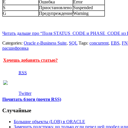
E
Ошибка
Error
S
Приостановлено
Suspended
G
Предупреждение
Warning
Читать дальше про “Поля STATUS_CODE и PHASE_CODE 
Categories:
Oracle e-Business Suite
,
SQL
Tags:
concurrent
,
EBS
,
FN
расшифровка
Хочешь добавить статью?
RSS
Twitter
Почитать блоги (почти RSS)
Случайные
Большие объекты (LOB) в ORACLE
Заменить подстроку, но только если перед ней пробел или