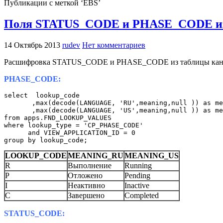
Публикации с меткой ‘EBS’
Поля STATUS_CODE и PHASE_CODE
14 Октябрь 2013
rudev
Нет комментариев
Расшифровка STATUS_CODE и PHASE_CODE из таблицы 
PHASE_CODE:
select  lookup_code

       ,max(decode(LANGUAGE, 'RU',meaning,null )) as me
       ,max(decode(LANGUAGE, 'US',meaning,null )) as me
from apps.FND_LOOKUP_VALUES

where lookup_type = 'CP_PHASE_CODE'

      and VIEW_APPLICATION_ID = 0

group by lookup_code;
LOOKUP_CODE
MEANING_RU
MEANING_US
R
Выполнение
Running
P
Отложено
Pending
I
Неактивно
Inactive
C
Завершено
Completed
STATUS_CODE: