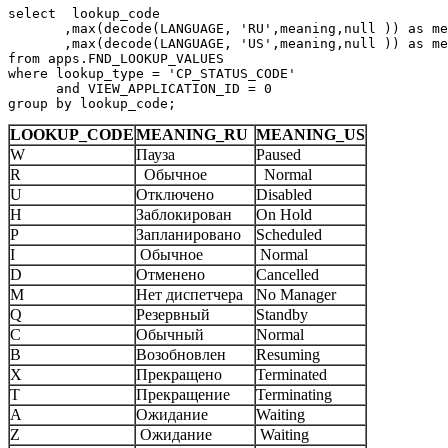
select  lookup_code

       ,max(decode(LANGUAGE, 'RU',meaning,null )) as me
       ,max(decode(LANGUAGE, 'US',meaning,null )) as me
from apps.FND_LOOKUP_VALUES

where lookup_type = 'CP_STATUS_CODE'

      and VIEW_APPLICATION_ID = 0

group by lookup_code;
LOOKUP_CODE
MEANING_RU
MEANING_US
W
Пауза
Paused
R
Обычное
Normal
U
Отключено
Disabled
H
Заблокирован
On Hold
P
Запланировано
Scheduled
I
Обычное
Normal
D
Отменено
Cancelled
M
Нет диспетчера
No Manager
Q
Резервный
Standby
C
Обычный
Normal
B
Возобновлен
Resuming
X
Прекращено
Terminated
T
Прекращение
Terminating
A
Ожидание
Waiting
Z
Ожидание
Waiting