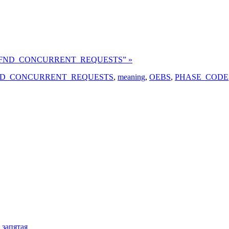
из FND_CONCURRENT_REQUESTS” »
D_CONCURRENT_REQUESTS
,
meaning
,
OEBS
,
PHASE_CODE
 запятая