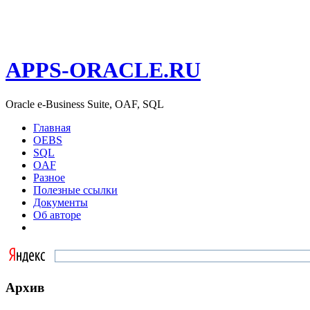
APPS-ORACLE.RU
Oracle e-Business Suite, OAF, SQL
Главная
OEBS
SQL
OAF
Разное
Полезные ссылки
Документы
Об авторе
Архив