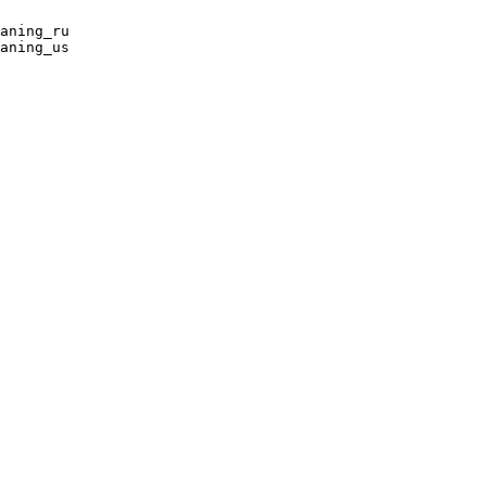
aning_ru

aning_us
