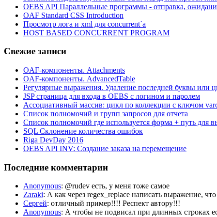
OEBS API Параллельные программы - отправка, ожидани
OAF Standard CSS Introduction
Просмотр лога и xml для concurrent`а
HOST BASED CONCURRENT PROGRAM
Свежие записи
OAF-компоненты. Attachments
OAF-компоненты. AdvancedTable
Регулярные выражения. Удаление последней буквы или ц
JSP страница для входа в OEBS с логином и паролем
Ассоциативный массив: цикл по коллекции с ключом var
Список полномочий и групп запросов для отчета
Список полномочий где используется форма + путь для в
SQL Склонение количества ошибок
Riga DevDay 2016
OEBS API INV: Создание заказа на перемещение
Последние комментарии
Anonymous
: @rudev есть, у меня тоже самое
Zaraki
: А как через regex_replace написать выражение, чт
Сергей
: отличный пример!!!! Респект автору!!!
Anonymous
: А чтобы не подвисал при длинных строка