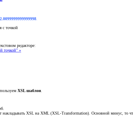
2.0099999999999998
.
я с точкой
екстовом редакторе:
й точкой” »
спользуем
XSL шаблон
.
об.
 накладывать XSL на XML (XSL-Transformation). Основной минус, то чт