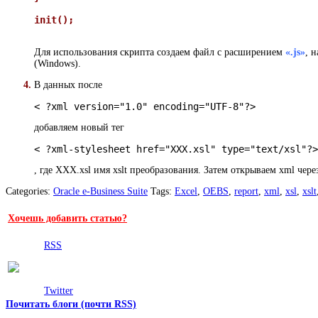
init();
Для использования скрипта создаем файл с расширением
«.js»
, 
(Windows).
В данных после
< ?xml version="1.0" encoding="UTF-8"?>
добавляем новый тег
< ?xml-stylesheet href="XXX.xsl" type="text/xsl"?>
, где XXX.xsl имя xslt преобразования. Затем открываем xml чере
Categories:
Oracle e-Business Suite
Tags:
Excel
,
OEBS
,
report
,
xml
,
xsl
,
xslt
Хочешь добавить статью?
RSS
Twitter
Почитать блоги (почти RSS)