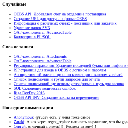
Случайные
OEBS API: Добавляем счет на отделение поставщика
Создание URL для доступа к форме OEBS
Информация о расчетных счетах - поставщик или заказчик
Удаление папок SVN
OAF-компоненты. AdvancedTable
Коллекции в PL/SQL
Свежие записи
OAF-компоненты. Attachments
OAF-компоненты. AdvancedTable
Регулярные выражения. Удаление последней буквы или цифры в 
JSP страница для входа в OEBS с логином и паролем
Ассоциативный массив: цикл по коллекции с ключом varchar2
Список полномочий и групп запросов для отчета
Список полномочий где используется форма + путь для вызова
SQL Склонение количества ошибок
Riga DevDay 2016
OEBS API INV: Создание заказа на перемещение
Последние комментарии
Anonymous
: @rudev есть, у меня тоже самое
Zaraki
: А как через regex_replace написать выражение, что бы уд
Сергей
: отличный пример!!!! Респект автору!!!