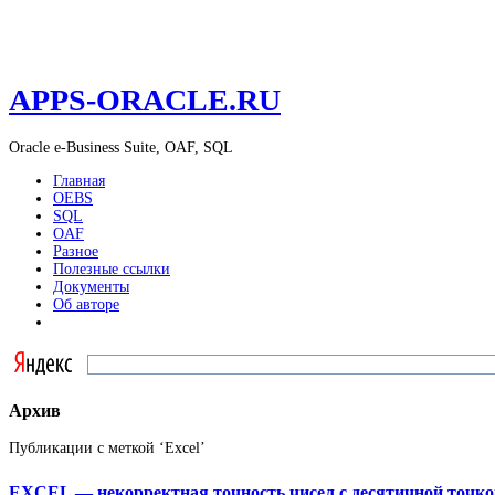
APPS-ORACLE.RU
Oracle e-Business Suite, OAF, SQL
Главная
OEBS
SQL
OAF
Разное
Полезные ссылки
Документы
Об авторе
Архив
Публикации с меткой ‘Excel’
EXCEL — некорректная точность чисел с десятичной точко