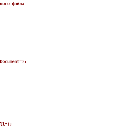
мого файла

Document");

ll");
