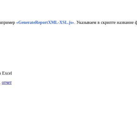
например
«GenerateReportXML-XSL.js»
. Указываем в скрипте название 
з Excel
,
отчет