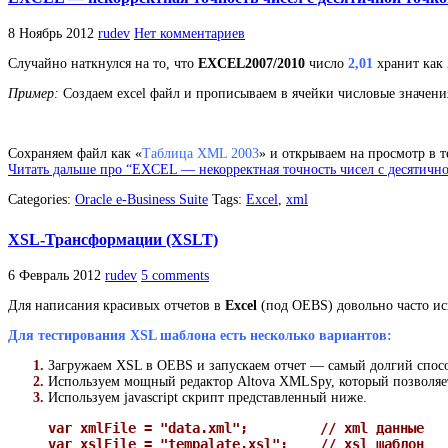
8 Ноябрь 2012
rudev
Нет комментариев
Случайно наткнулся на то, что
EXCEL2007/2010
число
2,01
хранит как
Пример:
Создаем excel файл и прописываем в ячейки числовые значени
Сохраняем файл как «
Таблица XML 2003
» и открываем на просмотр в т
Читать дальше про “EXCEL — некорректная точность чисел с десятично
Categories:
Oracle e-Business Suite
Tags:
Excel
,
xml
XSL-Трансформации (XSLT)
6 Февраль 2012
rudev
5 comments
Для написания красивых отчетов в
Excel
(под OEBS) довольно часто и
Для тестирования XSL шаблона есть несколько вариантов:
Загружаем XSL в OEBS и запускаем отчет — самый долгий спос
Используем мощный редактор Altova XMLSpy, который позволяет
Используем javascript скрипт представленный ниже.
var xmlFile = "data.xml";         // xml данные

var xslFile = "tempalate.xsl";	  // xsl шаблон
