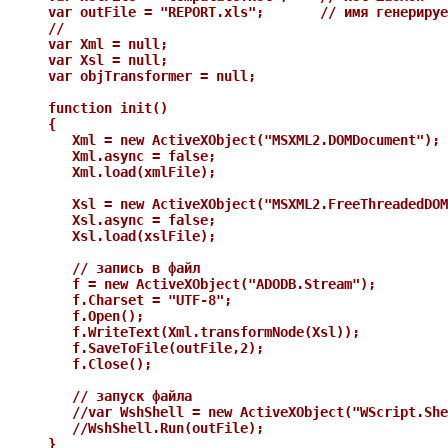
var outFile = "REPORT.xls";       // имя генерируе
//

var Xml = null;

var Xsl = null;

var objTransformer = null;

function init()

{

   Xml = new ActiveXObject("MSXML2.DOMDocument");

   Xml.async = false;

   Xml.load(xmlFile);

   Xsl = new ActiveXObject("MSXML2.FreeThreadedDOM
   Xsl.async = false;

   Xsl.load(xslFile);

   // запись в файл   

   f = new ActiveXObject("ADODB.Stream");

   f.Charset = "UTF-8";

   f.Open();

   f.WriteText(Xml.transformNode(Xsl));

   f.SaveToFile(outFile,2);

   f.Close();   

   // запуск файла

   //var WshShell = new ActiveXObject("WScript.She
   //WshShell.Run(outFile);   

}
