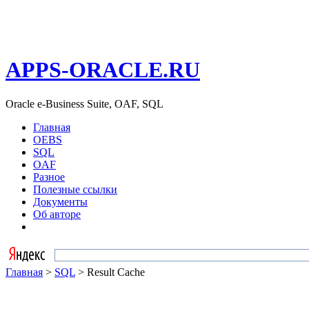
APPS-ORACLE.RU
Oracle e-Business Suite, OAF, SQL
Главная
OEBS
SQL
OAF
Разное
Полезные ссылки
Документы
Об авторе
Главная
>
SQL
> Result Cache