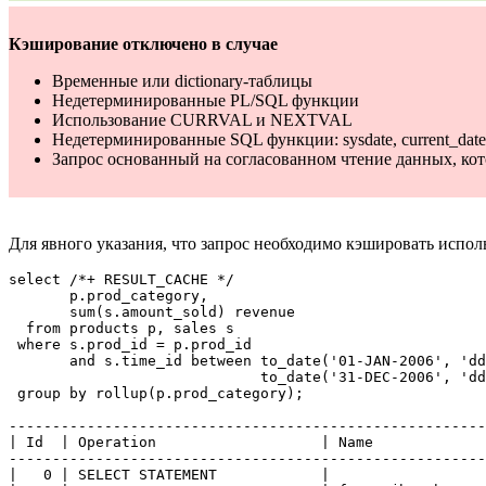
Кэширование отключено в случае
Временные или dictionary-таблицы
Недетерминированные PL/SQL функции
Использование CURRVAL и NEXTVAL
Недетерминированные SQL функции: sysdate, current_date
Запрос основанный на согласованном чтение данных, кот
Для явного указания, что запрос необходимо кэшировать испо
select /*+ RESULT_CACHE */

       p.prod_category,

       sum(s.amount_sold) revenue

  from products p, sales s

 where s.prod_id = p.prod_id

       and s.time_id between to_date('01-JAN-2006', 'dd
                             to_date('31-DEC-2006', 'dd
 group by rollup(p.prod_category);

-------------------------------------------------------
| Id  | Operation                   | Name             
-------------------------------------------------------
|   0 | SELECT STATEMENT            |                  