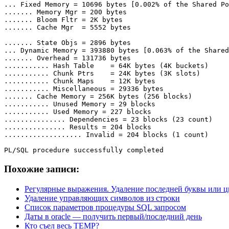
... Fixed Memory = 10696 bytes [0.002% of the Shared Po
....... Memory Mgr = 200 bytes

....... Bloom Fltr = 2K bytes

....... Cache Mgr  = 5552 bytes

....... State Objs = 2896 bytes

... Dynamic Memory = 393880 bytes [0.063% of the Shared
....... Overhead = 131736 bytes

........... Hash Table    = 64K bytes (4K buckets)

........... Chunk Ptrs    = 24K bytes (3K slots)

........... Chunk Maps    = 12K bytes

........... Miscellaneous = 29336 bytes

....... Cache Memory = 256K bytes (256 blocks)

........... Unused Memory = 29 blocks

........... Used Memory = 227 blocks

............... Dependencies = 23 blocks (23 count)

............... Results = 204 blocks

................... Invalid = 204 blocks (1 count)

PL/SQL procedure successfully completed
Похожие записи:
Регулярные выражения. Удаление последней буквы или ц
Удаление управляющих символов из строки
Список параметров процедуры SQL запросом
Даты в oracle — получить первый/последний день
Кто съел весь TEMP?