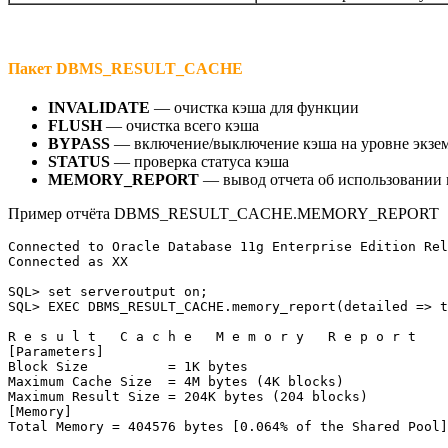
Пакет DBMS_RESULT_CACHE
INVALIDATE
— очистка кэша для функции
FLUSH
— очистка всего кэша
BYPASS
— включение/выключение кэша на уровне экзе
STATUS
— проверка статуса кэша
MEMORY_REPORT
— вывод отчета об использовании
Пример отчёта DBMS_RESULT_CACHE.MEMORY_REPORT
Connected to Oracle Database 11g Enterprise Edition Rel
Connected as XX

SQL> set serveroutput on;

SQL> EXEC DBMS_RESULT_CACHE.memory_report(detailed => t
R e s u l t   C a c h e   M e m o r y   R e p o r t

[Parameters]

Block Size          = 1K bytes

Maximum Cache Size  = 4M bytes (4K blocks)

Maximum Result Size = 204K bytes (204 blocks)

[Memory]

Total Memory = 404576 bytes [0.064% of the Shared Pool]
