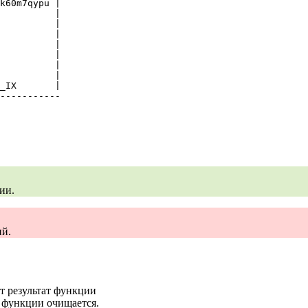
k60m7qypu |

          |

          |

          |

          |

          |

          |

          |

_IX       |

-----------
ии.
ий.
т результат функции
 функции очищается.