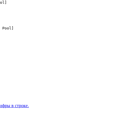
ol]

 Pool]

ифры в строке.