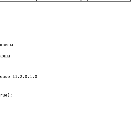
мпляра
 кэша
ease 11.2.0.1.0

rue);
