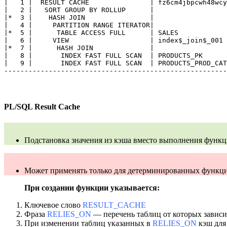
|   1 |  RESULT CACHE               | fz6cm4jbpcwh48wcy
|   2 |   SORT GROUP BY ROLLUP      |                  
|*  3 |    HASH JOIN                |                  
|   4 |     PARTITION RANGE ITERATOR|                  
|*  5 |      TABLE ACCESS FULL      | SALES            
|   6 |     VIEW                    | index$_join$_001 
|*  7 |      HASH JOIN              |                  
|   8 |       INDEX FAST FULL SCAN  | PRODUCTS_PK      
|   9 |       INDEX FAST FULL SCAN  | PRODUCTS_PROD_CAT
-------------------------------------------------------
PL/SQL Result Cache
Подстановка значения из кэша вместо выполнения функц
Может применять только для детерминированных функц
При создании функции указывается:
Ключевое слово
RESULT_CACHE
Фраза
RELIES_ON
— перечень таблиц от которых зависи
При изменении таблиц указанных в
RELIES_ON
кэш для