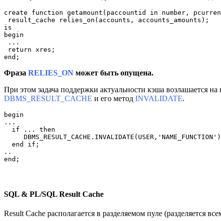
create function getamount(paccountid in number, pcurren
 result_cache relies_on(accounts, accounts_amounts);

is

begin

 ...

 return xres;

end;
Фраза
RELIES_ON
может быть опущена.
При этом задача поддержки актуальности кэша возлашается на 
DBMS_RESULT_CACHE
и его метод
INVALIDATE
.
begin

...

  if ... then

     DBMS_RESULT_CACHE.INVALIDATE(USER,'NAME_FUNCTION')
  end if;

..

end;
SQL & PL/SQL Result Cache
Result Cache располагается в разделяемом пуле (разделяется вс