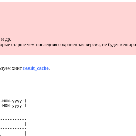
 и др.
орые старше чем последняя сохраненная версия, не будет кеширо
льзуем хинт
result_cache
.
-MON-yyyy')

-MON-yyyy')

-----------

          |

-----------

          |
