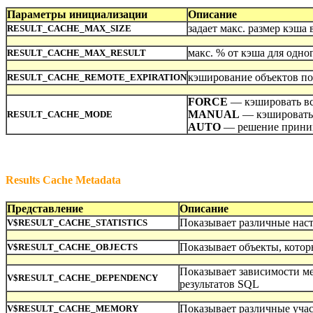
Параметры инициализации
Описание
задает макс. размер кэша
RESULT_CACHE_MAX_SIZE
макс. % от кэша для одно
RESULT_CACHE_MAX_RESULT
кэширование объектов по 
RESULT_CACHE_REMOTE_EXPIRATION
FORCE
— кэшировать вс
MANUAL
— кэшировать т
RESULT_CACHE_MODE
AUTO
— решение приним
Results Cache Metadata
Представление
Описание
Показывает различные наст
V$RESULT_CACHE_STATISTICS
Показывает объекты, котор
V$RESULT_CACHE_OBJECTS
Показывает зависимости м
V$RESULT_CACHE_DEPENDENCY
результатов SQL
Показывает различные учас
V$RESULT_CACHE_MEMORY