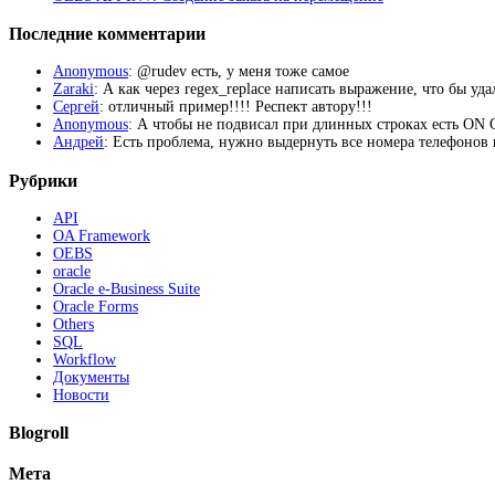
Последние комментарии
Anonymous
: @rudev есть, у меня тоже самое
Zaraki
: А как через regex_replace написать выражение, что бы уд
Сергей
: отличный пример!!!! Респект автору!!!
Anonymous
: А чтобы не подвисал при длинных строках есть 
Андрей
: Есть проблема, нужно выдернуть все номера телефонов из
Рубрики
API
OA Framework
OEBS
oracle
Oracle e-Business Suite
Oracle Forms
Others
SQL
Workflow
Документы
Новости
Blogroll
Мета