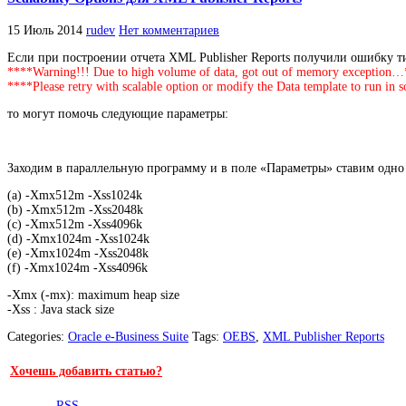
15 Июль 2014
rudev
Нет комментариев
Если при построении отчета XML Publisher Reports получили ошибку т
****Warning!!! Due to high volume of data, got out of memory exception
****Please retry with scalable option or modify the Data template to run i
то могут помочь следующие параметры:
Заходим в параллельную программу и в поле «Параметры» ставим одно
(a) -Xmx512m -Xss1024k
(b) -Xmx512m -Xss2048k
(c) -Xmx512m -Xss4096k
(d) -Xmx1024m -Xss1024k
(e) -Xmx1024m -Xss2048k
(f) -Xmx1024m -Xss4096k
-Xmx (-mx): maximum heap size
-Xss : Java stack size
Categories:
Oracle e-Business Suite
Tags:
OEBS
,
XML Publisher Reports
Хочешь добавить статью?
RSS