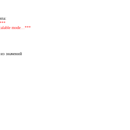
ипа:
…***
n scalable mode…***
 из значений