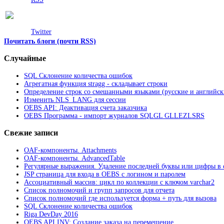
Twitter
Почитать блоги (почти RSS)
Случайные
SQL Склонение количества ошибок
Агрегатная функция stragg - складывает строки
Определение строк со смешанными языками (русские и английск
Изменить NLS_LANG для сессии
OEBS API: Деактивация счета заказчика
OEBS Программа - импорт журналов SQLGL GLLEZLSRS
Свежие записи
OAF-компоненты. Attachments
OAF-компоненты. AdvancedTable
Регулярные выражения. Удаление последней буквы или цифры в 
JSP страница для входа в OEBS с логином и паролем
Ассоциативный массив: цикл по коллекции с ключом varchar2
Список полномочий и групп запросов для отчета
Список полномочий где используется форма + путь для вызова
SQL Склонение количества ошибок
Riga DevDay 2016
OEBS API INV: Создание заказа на перемещение