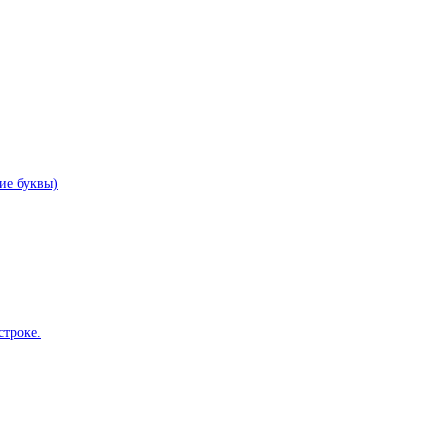
ие буквы)
строке.