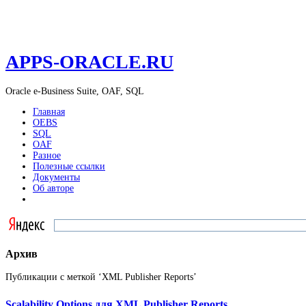
APPS-ORACLE.RU
Oracle e-Business Suite, OAF, SQL
Главная
OEBS
SQL
OAF
Разное
Полезные ссылки
Документы
Об авторе
Архив
Публикации с меткой ‘XML Publisher Reports’
Scalability Options для XML Publisher Reports