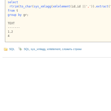
select
rtrim
(
to_char
(
sys_xmlagg
(
xmlelement
(id,id ||'
,
')).
extract
(
from
group by 
gr;

TEXT

-------

1,2

4
SQL
SQL
,
sys_xmlagg
,
xmlelement
,
сложить строки