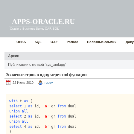
APPS-ORACLE.RU
Oracle e-Business Suite, OAF, SQL
OEBS
SQL
OAF
Разное
Полезные ссылки
Доку
Архив
Публикации с меткой ‘sys_xmlagg’
Значение строк в одну, через xml функции
22 Июнь 2010
rudev
with
 t 
as
select
 1 
as
 id, '
a
' gr 
from
union all
select
 2 
as
 id, '
a
' gr 
from
union all
select
 4 
as
 id, '
b
' gr 
from
 dual
