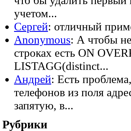
что бы удалить первый 
учетом...
Сергей
: отличный приме
Anonymous
: А чтобы н
строках есть ON OV
LISTAGG(distinct...
Андрей
: Есть проблема
телефонов из поля адрес
запятую, в...
Рубрики