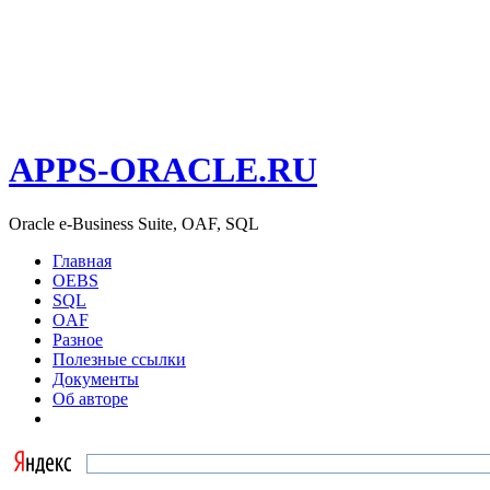
APPS-ORACLE.RU
Oracle e-Business Suite, OAF, SQL
Главная
OEBS
SQL
OAF
Разное
Полезные ссылки
Документы
Об авторе