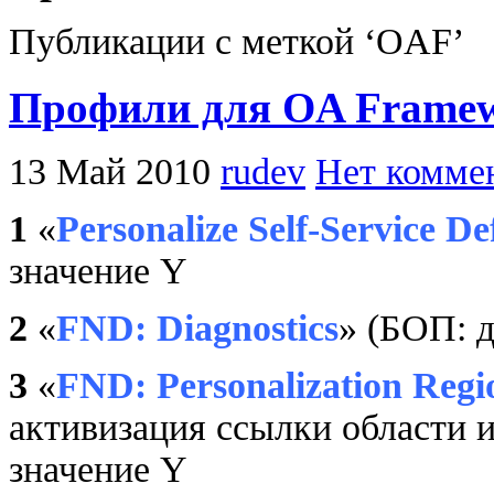
Публикации с меткой ‘OAF’
Профили для OA Frame
13 Май 2010
rudev
Нет комме
1
«
Personalize Self-Service De
значение Y
2
«
FND: Diagnostics
» (БОП: 
3
«
FND: Personalization Regi
активизация ссылки области 
значение Y