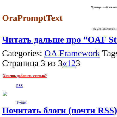
Пример отображени
OraPromptText
Пример отображени
Читать дальше про “OAF Sta
Categories:
OA Framework
Tag
Страница 3 из 3
«
1
2
3
Хочешь добавить статью?
RSS
Twitter
Почитать блоги (почти RSS)