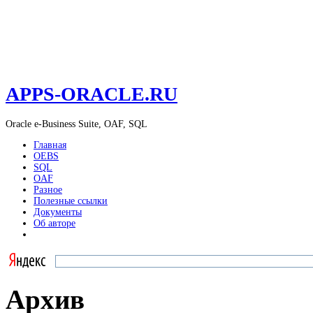
APPS-ORACLE.RU
Oracle e-Business Suite, OAF, SQL
Главная
OEBS
SQL
OAF
Разное
Полезные ссылки
Документы
Об авторе
Архив