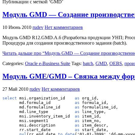
Публикации с меткой ‘GMD’
Модуль GMD — Создание производстве
10 Июнь 2010
rudev
Нет комментариев
Модуль GMD R12.GMD.A.6 (Разработка продукции УНП; Process
Процедура для создания производственного задания (batch).
Читать дальше про “Модуль GMD — Создание производственно
Categories:
Oracle e-Business Suite
Tags:
batch
,
GMD
,
OEBS
,
прои
Модуль GME/GMD – Связка между форм
27 Май 2010
rudev
Нет комментариев
select
 msi.organization_id    
as
 org_id,

       md.formula_id          
as
 formula_id,

       md.formulaline_id      
as
 formulaline_id,

       md.line_type           
as
 line_type,

       msi.inventory_item_id  
as
 item_id,

       msi.segment1           
as
 item_no,

       msi.description        
as
 item_descr,

       rr.start_date          
as
       nvl
(rr.end_date,
to_date
('01-01-2099','dd-mm-yyyy