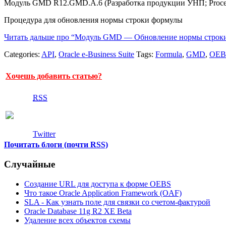
Модуль GMD R12.GMD.A.6 (Разработка продукции УНП; Process
Процедура для обновления нормы строки формулы
Читать дальше про “Модуль GMD — Обновление нормы строк
Categories:
API
,
Oracle e-Business Suite
Tags:
Formula
,
GMD
,
OEB
Хочешь добавить статью?
RSS
Twitter
Почитать блоги (почти RSS)
Случайные
Создание URL для доступа к форме OEBS
Что такое Oracle Application Framework (OAF)
SLA - Как узнать поле для связки со счетом-фактурой
Oracle Database 11g R2 XE Beta
Удаление всех объектов схемы