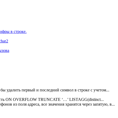
ифры в строке.
char2
ызова
о бы удалить первый и последний символ в строке с учетом...
х есть ON OVERFLOW TRUNCATE ‘…’ LISTAGG(distinct...
онов из поля адреса, все значения хранятся через запятую, в...