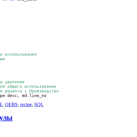
о использования
ие
а удаление
ля общего использования
е рецепта = Производство
pe desc, md.line_no
E
,
OEBS
,
recipe
,
SQL
мулы