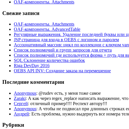
OAF-компоненты. Attachments
Свежие записи
OAF-компоненты. Attachments
OAF-компоненты. AdvancedTable
Регулярные выражения. Удаление последней буквы или ц
JSP страница для входа в OEBS с логином и паролем
Ассоциативный массив: цикл по коллекции с ключом var
Список полномочий и групп запросов для отчета
Список полномочий где используется форма + путь для в
SQL Склонение количества ошибок
Riga DevDay 2016
OEBS API INV: Создание заказа на перемещение
Последние комментарии
Anonymous
: @rudev есть, у меня тоже самое
Zaraki
: А как через regex_replace написать выражение, чт
Сергей
: отличный пример!!!! Респект автору!!!
Anonymous
: А чтобы не подвисал при длинных строка
Андрей
: Есть проблема, нужно выдернуть все номера телеф
Рубрики