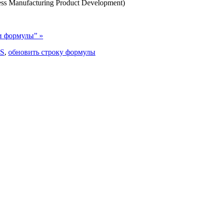
 Manufacturing Product Development)
и формулы” »
S
,
обновить строку формулы