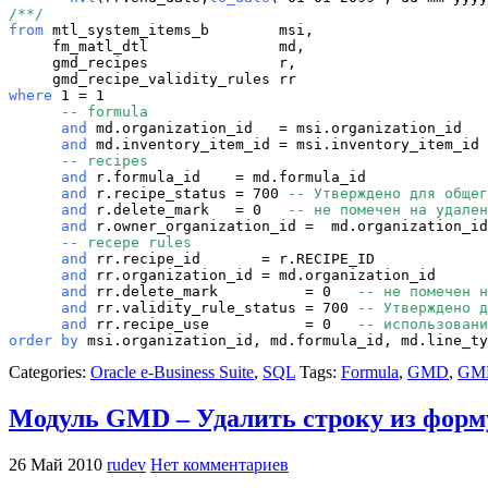
/**/
from
 mtl_system_items_b        msi,

     fm_matl_dtl               md,

     gmd_recipes               r,

where
      -- formula
      and
      and
      -- recipes
      and
      and
 r.recipe_status = 700 
-- Утверждено для общег
      and
 r.delete_mark   = 0   
-- не помечен на удален
      and
      -- recepe rules
      and
      and
      and
 rr.delete_mark          = 0   
-- не помечен н
      and
 rr.validity_rule_status = 700 
-- Утверждено д
and
 rr.recipe_use           = 0   
-- использовани
order by
 msi.organization_id, md.formula_id, md.line_ty
Categories:
Oracle e-Business Suite
,
SQL
Tags:
Formula
,
GMD
,
GM
Модуль GMD – Удалить строку из фор
26 Май 2010
rudev
Нет комментариев