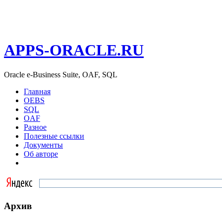
APPS-ORACLE.RU
Oracle e-Business Suite, OAF, SQL
Главная
OEBS
SQL
OAF
Разное
Полезные ссылки
Документы
Об авторе
Архив