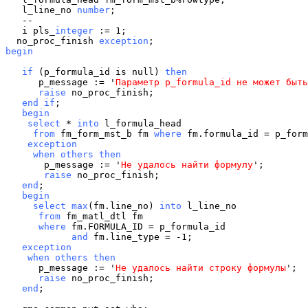
   l_line_no 
number
;

   --

   i pls_
integer
 := 1;

  no_proc_finish 
exception
begin
if
 (p_formula_id is null) 
then
      p_message := '
Параметр p_formula_id не может быть
      raise
   end if
   begin
select
 * 
into
     from
 fm_form_mst_b fm 
where
    exception
  when others then
       p_message := '
Не удалось найти формулу
       raise
   end
   begin
select
max
(fm.line_no) 
into
      from
 fm_matl_dtl fm 
      where
            and
   exception
when others then
      p_message := '
Не удалось найти строку формулы
      raise
   end
;
