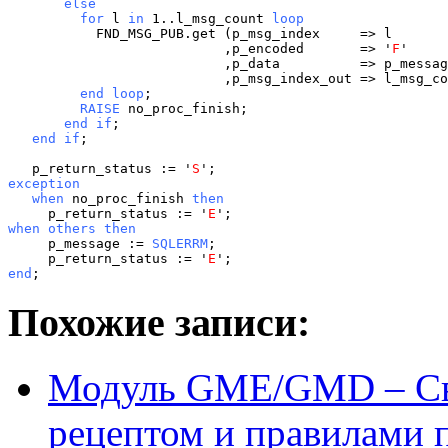
       else
for
 l 
in
 1..l_msg_count 
loop
           FND_MSG_PUB.get (p_msg_index     => l

                           ,p_encoded       => '
F
'

                           ,p_data          => p_messag
         end loop
         RAISE
       end if
   end if
;

   p_return_status := '
S
exception
when
 no_proc_finish 
then
     p_return_status := '
E
when
others then
     p_message := 
SQLERRM
;

     p_return_status := '
E
end
;
Похожие записи:
Модуль GME/GMD – Св
рецептом и правилами