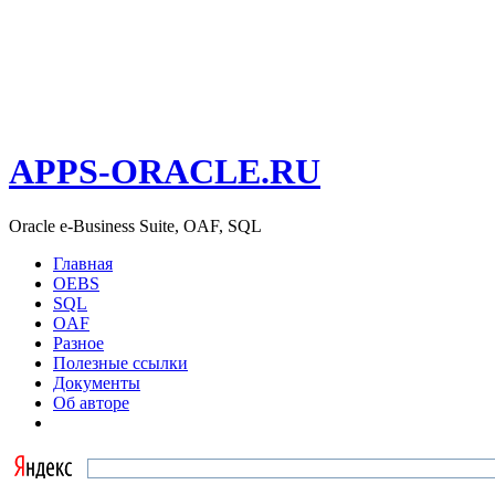
APPS-ORACLE.RU
Oracle e-Business Suite, OAF, SQL
Главная
OEBS
SQL
OAF
Разное
Полезные ссылки
Документы
Об авторе