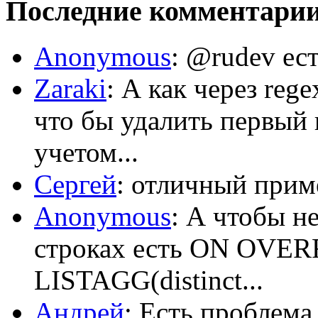
Последние комментари
Anonymous
: @rudev ест
Zaraki
: А как через reg
что бы удалить первый 
учетом...
Сергей
: отличный приме
Anonymous
: А чтобы н
строках есть ON OV
LISTAGG(distinct...
Андрей
: Есть проблема