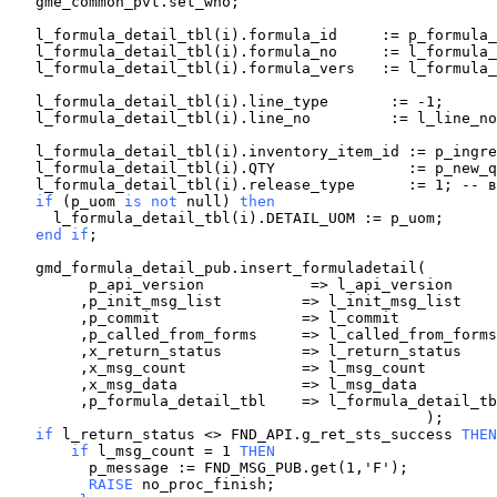
   gme_common_pvt.set_who;

   l_formula_detail_tbl(i).formula_id     := p_formula_
   l_formula_detail_tbl(i).formula_no     := l_formula_
   l_formula_detail_tbl(i).formula_vers   := l_formula_
   l_formula_detail_tbl(i).line_type       := -1;

   l_formula_detail_tbl(i).line_no         := l_line_no
   l_formula_detail_tbl(i).inventory_item_id := p_ingre
   l_formula_detail_tbl(i).QTY               := p_new_q
   if
 (p_uom 
is not
 null) 
then
   end if
;

   gmd_formula_detail_pub.insert_formuladetail(

         p_api_version            => l_api_version

        ,p_init_msg_list         => l_init_msg_list

        ,p_commit                => l_commit

        ,p_called_from_forms     => l_called_from_forms

        ,x_return_status         => l_return_status

        ,x_msg_count             => l_msg_count

        ,x_msg_data              => l_msg_data

        ,p_formula_detail_tbl    => l_formula_detail_tb
   if
 l_return_status <> FND_API.g_ret_sts_success 
THEN
if
 l_msg_count = 1 
THEN
         RAISE