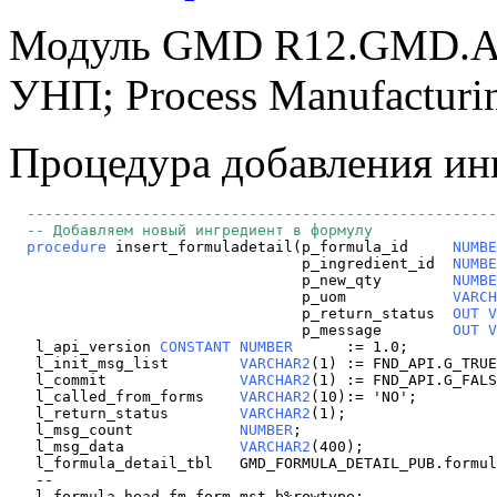
Модуль GMD R12.GMD.A.6
УНП; Process Manufacturi
Процедура добавления ин
 -----------------------------------------------------
  -- Добавляем новый ингредиент в формулу
procedure
 insert_formuladetail(p_formula_id     
NUMBE
                                 p_ingredient_id  
NUMBE
                                 p_new_qty        
NUMBE
                                 p_uom            
VARCH
                                 p_return_status  
OUT V
                                 p_message        
OUT V
   l_api_version 
CONSTANT NUMBER
      := 1.0;

   l_init_msg_list        
VARCHAR2
(1) := FND_API.G_TRUE
   l_commit               
VARCHAR2
(1) := FND_API.G_FALS
   l_called_from_forms    
VARCHAR2
(10):= 'NO';

   l_return_status        
VARCHAR2
(1);

   l_msg_count            
NUMBER
;

   l_msg_data             
VARCHAR2
(400);

   l_formula_detail_tbl   GMD_FORMULA_DETAIL_PUB.formul
   --

   l_formula_head fm_form_mst_b%rowtype;
