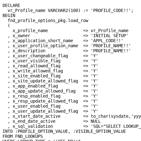
DECLARE

  vr_Profile_name VARCHAR2(100) := 'PROFILE_CODE!!';

BEGIN

  fnd_profile_options_pkg.load_row

  (

    x_profile_name              => vr_Profile_name

  , x_owner                     => 'INITIAL SETUP'

  , x_application_short_name    => 'APPL_CODE!!'

  , x_user_profile_option_name  => 'PROFILE_NAME!!'

  , x_description               => 'PROFILE_NAME!!'

  , x_user_changeable_flag      => 'Y'

  , x_user_visible_flag         => 'Y'

  , x_read_allowed_flag         => 'Y'

  , x_write_allowed_flag        => 'Y'

  , x_site_enabled_flag         => 'Y'

  , x_site_update_allowed_flag  => 'Y'

  , x_app_enabled_flag          => 'Y'

  , x_app_update_allowed_flag   => 'Y'

  , x_resp_enabled_flag         => 'Y'

  , x_resp_update_allowed_flag  => 'Y'

  , x_user_enabled_flag         => 'Y'

  , x_user_update_allowed_flag  => 'Y'

  , x_start_date_active         => to_char(sysdate,'yyy
  , x_end_date_active           => NULL

  , x_sql_validation            => 'SQL="SELECT LOOKUP_
INTO :PROFILE_OPTION_VALUE, :VISIBLE_OPTION_VALUE

FROM FND_LOOKUPS
