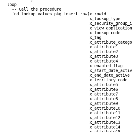
  loop

    -- Call the procedure

    fnd_lookup_values_pkg.insert_row(x_rowid           
                                     x_lookup_type     
                                     x_security_group_i
                                     x_view_application
                                     x_lookup_code     
                                     x_tag             
                                     x_attribute_catego
                                     x_attribute1      
                                     x_attribute2      
                                     x_attribute3      
                                     x_attribute4      
                                     x_enabled_flag    
                                     x_start_date_activ
                                     x_end_date_active 
                                     x_territory_code  
                                     x_attribute5      
                                     x_attribute6      
                                     x_attribute7      
                                     x_attribute8      
                                     x_attribute9      
                                     x_attribute10     
                                     x_attribute11     
                                     x_attribute12     
                                     x_attribute13     
                                     x_attribute14     
                                     x_attribute15     