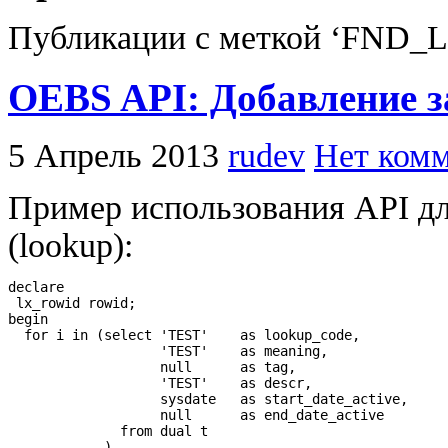
Публикации с меткой ‘FND
OEBS API: Добавление з
5 Апрель 2013
rudev
Нет комм
Пример использования API дл
(lookup):
declare

 lx_rowid rowid;

begin

  for i in (select 'TEST'    as lookup_code,

                   'TEST'    as meaning,

                   null      as tag,

                   'TEST'    as descr,

                   sysdate   as start_date_active,

                   null      as end_date_active

              from dual t

            )
