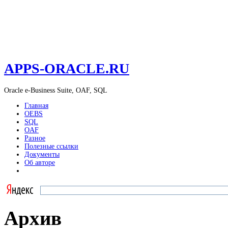
APPS-ORACLE.RU
Oracle e-Business Suite, OAF, SQL
Главная
OEBS
SQL
OAF
Разное
Полезные ссылки
Документы
Об авторе
Архив