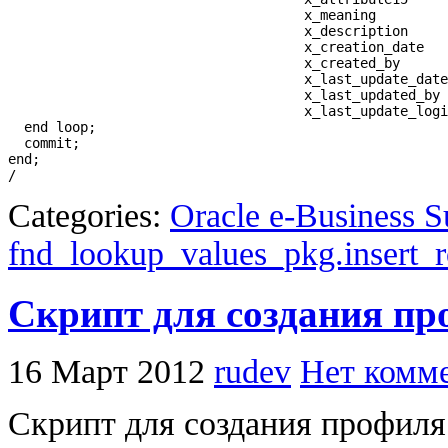
                                     x_meaning         
                                     x_description     
                                     x_creation_date   
                                     x_created_by      
                                     x_last_update_date
                                     x_last_updated_by 
                                     x_last_update_logi
  end loop;   

  commit;                                  

end;

Categories:
Oracle e-Business S
fnd_lookup_values_pkg.insert_
Скрипт для создания п
16 Март 2012
rudev
Нет комм
Скрипт для создания профиля