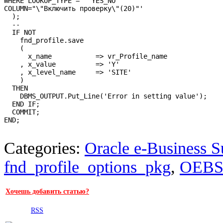
WHERE LOOKUP_TYPE = ''YES_NO''"

COLUMN="\"Включить проверку\"(20)"'

  );

  --

  IF NOT 

    fnd_profile.save

    (

      x_name           => vr_Profile_name

    , x_value          => 'Y'

    , x_level_name     => 'SITE' 

    )

  THEN

    DBMS_OUTPUT.Put_Line('Error in setting value');

  END IF;

  COMMIT;

END;

Categories:
Oracle e-Business S
fnd_profile_options_pkg
,
OEB
Хочешь добавить статью?
RSS