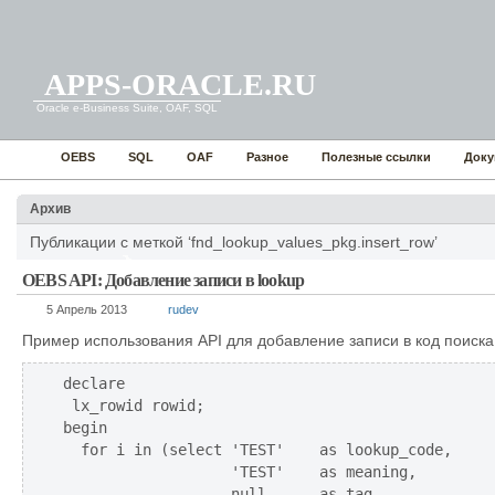
APPS-ORACLE.RU
Oracle e-Business Suite, OAF, SQL
OEBS
SQL
OAF
Разное
Полезные ссылки
Доку
Архив
Публикации с меткой ‘fnd_lookup_values_pkg.insert_row’
OEBS API: Добавление записи в lookup
5 Апрель 2013
rudev
Пример использования API для добавление записи в код поиска 
declare

 lx_rowid rowid;

begin

  for i in (select 'TEST'    as lookup_code,

                   'TEST'    as meaning,

                   null      as tag,
