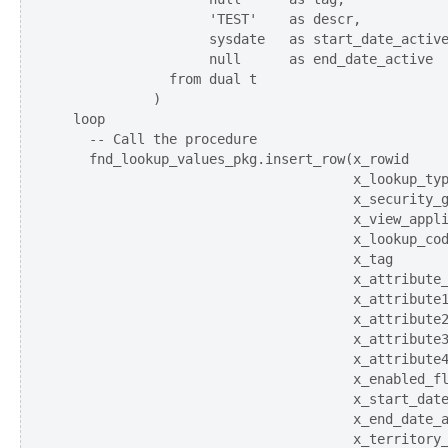
                   'TEST'    as descr,

                   sysdate   as start_date_active
                   null      as end_date_active

              from dual t

            )

  loop

    -- Call the procedure

    fnd_lookup_values_pkg.insert_row(x_rowid     
                                     x_lookup_typ
                                     x_security_g
                                     x_view_appli
                                     x_lookup_cod
                                     x_tag       
                                     x_attribute_
                                     x_attribute1
                                     x_attribute2
                                     x_attribute3
                                     x_attribute4
                                     x_enabled_fl
                                     x_start_date
                                     x_end_date_a
                                     x_territory_