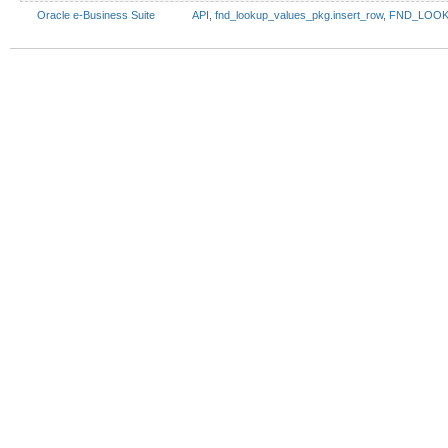
Oracle e-Business Suite
API
,
fnd_lookup_values_pkg.insert_row
,
FND_LOO