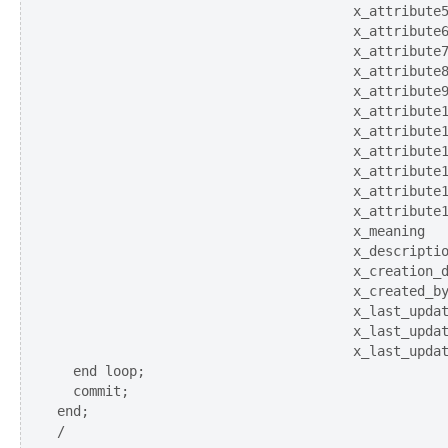
                                     x_attribute5
                                     x_attribute6
                                     x_attribute7
                                     x_attribute8
                                     x_attribute9
                                     x_attribute1
                                     x_attribute1
                                     x_attribute1
                                     x_attribute1
                                     x_attribute1
                                     x_attribute1
                                     x_meaning   
                                     x_descriptio
                                     x_creation_d
                                     x_created_by
                                     x_last_updat
                                     x_last_updat
                                     x_last_updat
  end loop;   

  commit;                                  

end;
