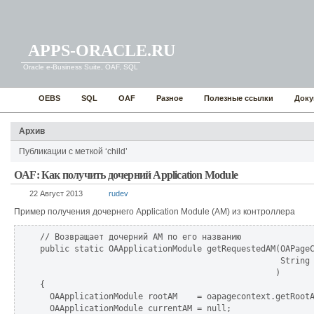
APPS-ORACLE.RU
Oracle e-Business Suite, OAF, SQL
OEBS
SQL
OAF
Разное
Полезные ссылки
Доку
Архив
Публикации с меткой ‘child’
OAF: Как получить дочерний Application Module
22 Август 2013
rudev
Пример получения дочернего Application Module (AM) из контроллера
// Возвращает дочерний AM по его названию

public static OAApplicationModule getRequestedAM(OAPageC
                                                 String 
                                                )  

{  

  OAApplicationModule rootAM    = oapagecontext.getRootA
  OAApplicationModule currentAM = null;  
