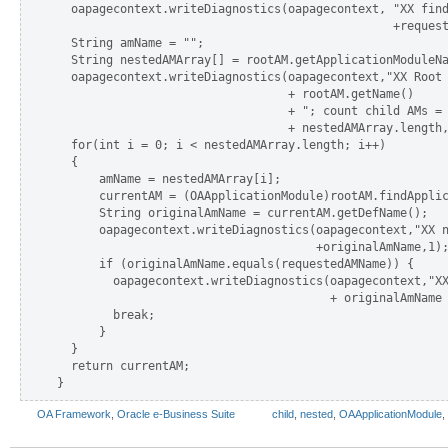
  oapagecontext.writeDiagnostics(oapagecontext, "XX find
                                                +request
  String amName = "";  

  String nestedAMArray[] = rootAM.getApplicationModuleNa
  oapagecontext.writeDiagnostics(oapagecontext,"XX Root 
                                 + rootAM.getName()

                                 + "; count child AMs = 
                                 + nestedAMArray.length,
  for(int i = 0; i < nestedAMArray.length; i++)  

  {  

      amName = nestedAMArray[i];  

      currentAM = (OAApplicationModule)rootAM.findApplic
      String originalAmName = currentAM.getDefName();

      oapagecontext.writeDiagnostics(oapagecontext,"XX n
                                     +originalAmName,1);
      if (originalAmName.equals(requestedAMName)) {

        oapagecontext.writeDiagnostics(oapagecontext,"XX
                                       + originalAmName 
        break;  

      }  

  }  

  return currentAM;  

OA Framework
,
Oracle e-Business Suite
child
,
nested
,
OAApplicationModule
,