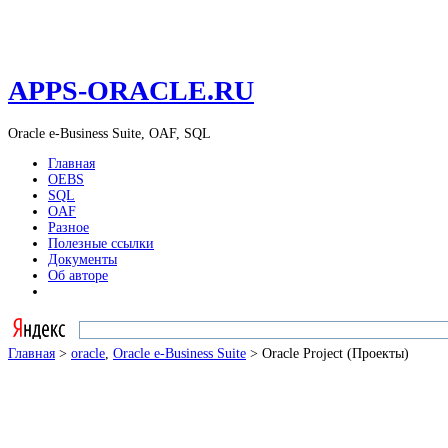
APPS-ORACLE.RU
Oracle e-Business Suite, OAF, SQL
Главная
OEBS
SQL
OAF
Разное
Полезные ссылки
Документы
Об авторе
Главная
>
oracle
,
Oracle e-Business Suite
> Oracle Project (Проекты)