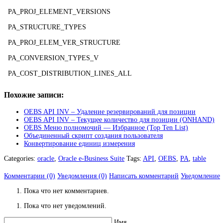
PA_PROJ_ELEMENT_VERSIONS
PA_STRUCTURE_TYPES
PA_PROJ_ELEM_VER_STRUCTURE
PA_CONVERSION_TYPES_V
PA_COST_DISTRIBUTION_LINES_ALL
Похожие записи:
OEBS API INV – Удаление резервирований для позиции
OEBS API INV – Текущее количество для позиции (ONHAND)
OEBS Меню полномочий — Избранное (Top Ten List)
Объединенный скрипт создания пользователя
Конвертирование единиц измерения
Categories:
oracle
,
Oracle e-Business Suite
Tags:
API
,
OEBS
,
PA
,
table
Комментарии (0)
Уведомления (0)
Написать комментарий
Уведомление
Пока что нет комментариев.
Пока что нет уведомлений.
Имя