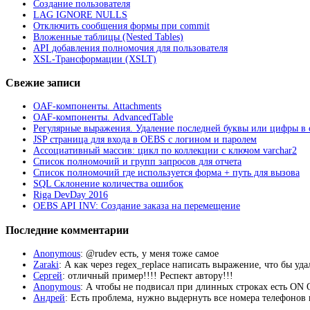
Создание пользователя
LAG IGNORE NULLS
Отключить сообщения формы при commit
Вложенные таблицы (Nested Tables)
API добавления полномочия для пользователя
XSL-Трансформации (XSLT)
Свежие записи
OAF-компоненты. Attachments
OAF-компоненты. AdvancedTable
Регулярные выражения. Удаление последней буквы или цифры в 
JSP страница для входа в OEBS с логином и паролем
Ассоциативный массив: цикл по коллекции с ключом varchar2
Список полномочий и групп запросов для отчета
Список полномочий где используется форма + путь для вызова
SQL Склонение количества ошибок
Riga DevDay 2016
OEBS API INV: Создание заказа на перемещение
Последние комментарии
Anonymous
: @rudev есть, у меня тоже самое
Zaraki
: А как через regex_replace написать выражение, что бы уд
Сергей
: отличный пример!!!! Респект автору!!!
Anonymous
: А чтобы не подвисал при длинных строках есть 
Андрей
: Есть проблема, нужно выдернуть все номера телефонов из