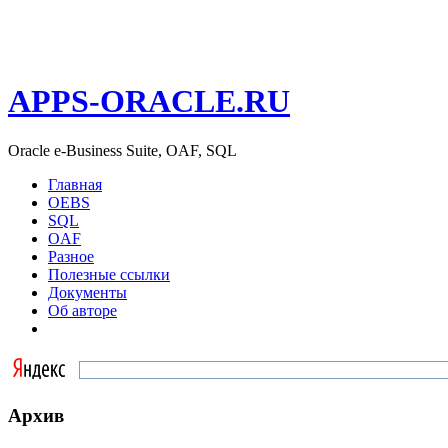
APPS-ORACLE.RU
Oracle e-Business Suite, OAF, SQL
Главная
OEBS
SQL
OAF
Разное
Полезные ссылки
Документы
Об авторе
Архив