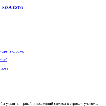
T_REQUESTS)
ифры в строке.
char2
ызова
о бы удалить первый и последний символ в строке с учетом...