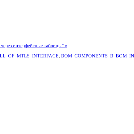
через интерфейсные таблицы” »
LL_OF_MTLS_INTERFACE
,
BOM_COMPONENTS_B
,
BOM_I