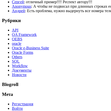
Сергей
: отличный пример!!!! Респект автору!!!
Anonymous
: А чтобы не подвисал при длинных строка
Андрей
: Есть проблема, нужно выдернуть все номера телеф
Рубрики
API
OA Framework
OEBS
oracle
Oracle e-Business Suite
Oracle Forms
Others
SQL
Workflow
Документы
Новости
Blogroll
Мета
Регистрация
Войти