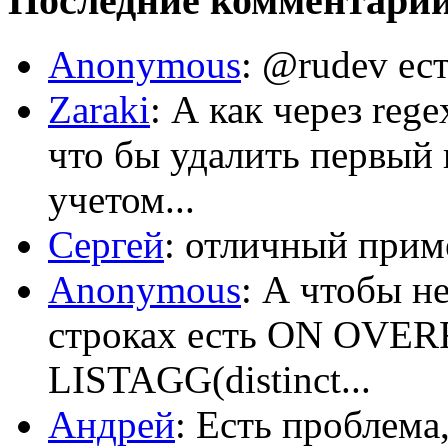
Последние комментари
Anonymous
: @rudev ест
Zaraki
: А как через reg
что бы удалить первый 
учетом...
Сергей
: отличный приме
Anonymous
: А чтобы н
строках есть ON OV
LISTAGG(distinct...
Андрей
: Есть проблема