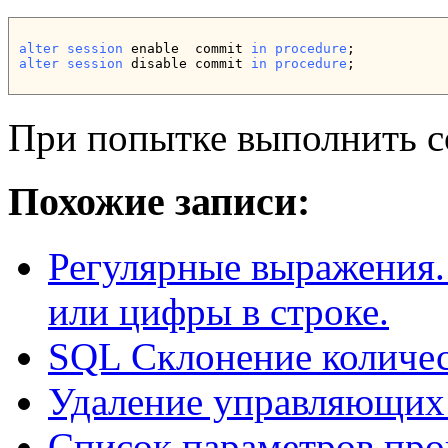
alter session
 enable  commit 
in
procedure
alter session 
disable commit 
in
procedure
;
При попытке выполнить c
Похожие записи:
Регулярные выражения.
или цифры в строке.
SQL Склонение количе
Удаление управляющих 
Список параметров пр