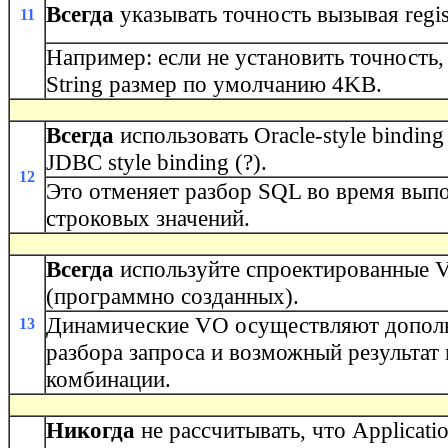
Всегда
указывать точность вызывая regis
11
Например: eсли не установить точность,
String размер по умолчанию 4KB.
Всегда
использовать Oracle-style binding 
JDBC style binding (?).
12
Это отменяет разбор SQL во время вып
строковых значений.
Всегда
используйте спроектированные 
(программно созданных).
Динамические VO осуществляют дополн
13
разбора запроса и возможный результат
комбинации.
Никогда
не рассчитывать, что Applicati