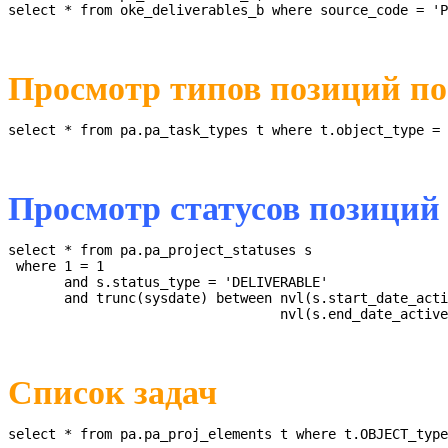
select * from oke_deliverables_b where source_code = 'P
Просмотр типов позиций п
select * from pa.pa_task_types t where t.object_type = 
Просмотр статусов позиций
select * from pa.pa_project_statuses s

 where 1 = 1

       and s.status_type = 'DELIVERABLE'

       and trunc(sysdate) between nvl(s.start_date_acti
                                  nvl(s.end_date_active
Список задач
select * from pa.pa_proj_elements t where t.OBJECT_type