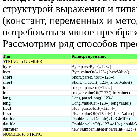
структурой выражения и типа
(констант, переменных и мето
потребоваться явное преобраз
Рассмотрим ряд способов пре
Тип
Конвертирование
STRING to NUMBER
byte
Byte.parseByte(«123»)
byte
Byte.valueOf(«123»).byteValue()
short
Short.parseShort(«123»)
short
Short.valueOf(«123»).shortValue()
int
Integer.parseInt(«123»)
int
Integer.valueOf(“123”).intValue()
long
Long.parseLong(«123»)
long
Long.valueOf(«123»).longValue()
float
Float.parseFloat(«123.4»)
float
Float.valueOf(«123.4»).floatValue()
double
Double.parseDouble(«123.4e10»)
double
Double.valueOf(«123.4e10»).doubleV
Number
new Number(Integer.parseInt(«123»)
NUMBER to STRING