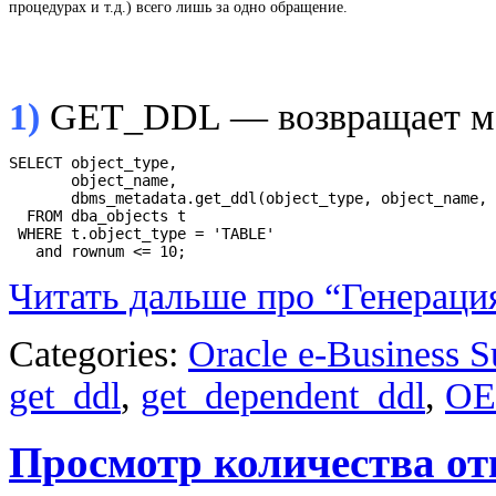
процедурах и т.д.) всего лишь за одно обращение.
1)
GET_DDL — возвращает ме
SELECT object_type,

       object_name,

       dbms_metadata.get_ddl(object_type, object_name, 
  FROM dba_objects t

 WHERE t.object_type = 'TABLE'

   and rownum <= 10;
Читать дальше про “Генераци
Categories:
Oracle e-Business S
get_ddl
,
get_dependent_ddl
,
OE
Просмотр количества от