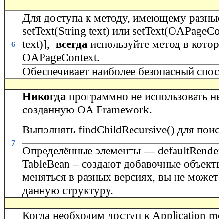
Для доступа к методу, имеющему разные
setText(String text) или setText(OAPageCo
text)],
всегда
используйте метод в кото
6
OAPageContext.
Обеспечивает наиболее безопасный спос
Никогда
программно не использовать н
созданную OA Framework.
Выполнять findChildRecursive() для пои
7
Определённые элементы — defaultRender
TableBean – создают добавочные объект
меняться в разных версиях, вы не может
данную структуру.
Когда необходим доступ к Application m