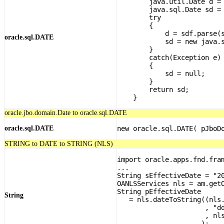
        java.util.Date d = 
        java.sql.Date sd = 
        try 

        {

            d = sdf.parse(s
oracle.sql.DATE
            sd = new java.s
        }

        catch(Exception e) 
        {

            sd = null;

        }

        return sd; 

oracle.jbo.domain.Date to oracle.sql.DATE
oracle.sql.DATE
new oracle.sql.DATE( pJboD
STRING to DATE to STRING (NLS)
import oracle.apps.fnd.fram
...

String sEffectiveDate = "20
OANLSServices nls = am.getO
String pEffectiveDate 

String
   = nls.dateToString((nls.
                      , "dd
                      , nls
                     );
