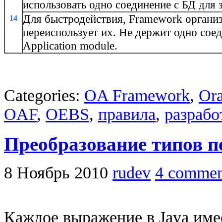
использовать одно соединение с БД для 
Для быстродействия, Framework организ
14
переиспользует их. Не держит одно сое
Application module.
Categories:
OA Framework
,
Ora
OAF
,
OEBS
,
правила
,
разрабо
Преобразование типов п
8 Ноябрь 2010
rudev
4 commen
Каждое выражение в Java име