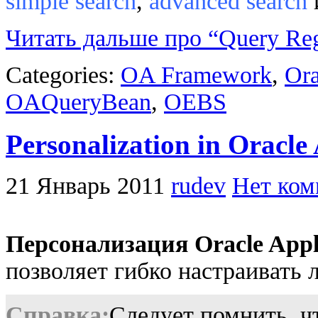
simple search
,
advanced search
Читать дальше про “Query Re
Categories:
OA Framework
,
Ora
OAQueryBean
,
OEBS
Personalization in Oracl
21 Январь 2011
rudev
Нет ком
Персонализация Oracle Appl
позволяет гибко настраивать
Справка:
Следует помнить, ч