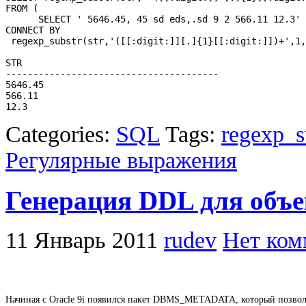
FROM (

      SELECT ' 5646.45, 45 sd eds,.sd 9 2 566.11 12.3' 
CONNECT BY 

 regexp_substr(str,'([[:digit:]][.]{1}[[:digit:]])+',1,
STR

---------------------------------------

5646.45

566.11

12.3
Categories:
SQL
Tags:
regexp_s
Регулярные выражения
Генерация DDL для объе
11 Январь 2011
rudev
Нет ком
Начиная с Oracle 9i появился пакет DBMS_METADATA, который позволя