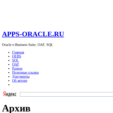
APPS-ORACLE.RU
Oracle e-Business Suite, OAF, SQL
Главная
OEBS
SQL
OAF
Разное
Полезные ссылки
Документы
Об авторе
Архив