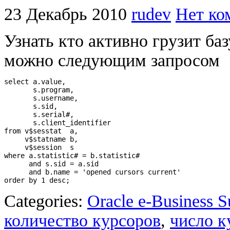
23 Декабрь 2010
rudev
Нет ко
Узнать кто активно грузит ба
можно следующим запросом
select a.value,

       s.program,

       s.username,

       s.sid,

       s.serial#,

       s.client_identifier

from v$sesstat  a, 

     v$statname b, 

     v$session  s

where a.statistic# = b.statistic#

      and s.sid = a.sid

      and b.name = 'opened cursors current'

order by 1 desc;
Categories:
Oracle e-Business S
количество курсоров
,
число к