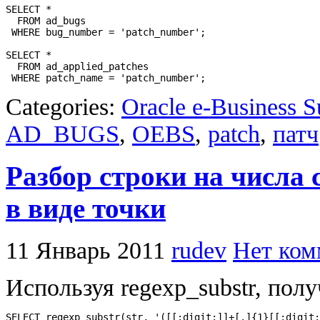
SELECT *

  FROM ad_bugs

 WHERE bug_number = 'patch_number';

SELECT *

  FROM ad_applied_patches

 WHERE patch_name = 'patch_number';
Categories:
Oracle e-Business S
AD_BUGS
,
OEBS
,
patch
,
патч
Разбор строки на числа 
в виде точки
11 Январь 2011
rudev
Нет ком
Используя regexp_substr, пол
SELECT regexp_substr(str, '([[:digit:]]+[.]{1}[[:digit: