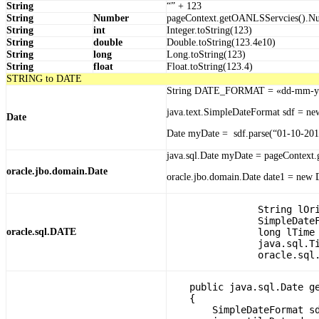
String
“” + 123
String
Number
pageContext.getOANLSServcies().Nu
String
int
Integer.toString(123)
String
double
Double.toString(123.4e10)
String
long
Long.toString(123)
String
float
Float.toString(123.4)
STRING to DATE
String DATE_FORMAT = «dd-mm-y
java.text.SimpleDateFormat sdf = 
Date
Date myDate = sdf.parse(“01-10-201
java.sql.Date myDate = pageContext
oracle.jbo.domain.Date
oracle.jbo.domain.Date date1 = new 
                String lOri
                SimpleDateF
oracle.sql.DATE
                long lTime 
                java.sql.Ti
    public java.sql.Date ge
    {

        SimpleDateFormat sd