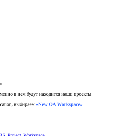
г.
именно в нем будут находится наши проекты.
ication, выбираем
«New OA Workspace»
BS
,
Project
,
Workspace