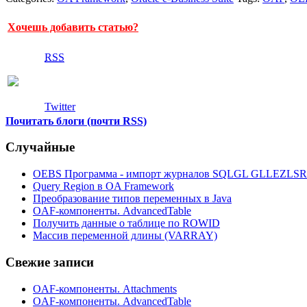
Хочешь добавить статью?
RSS
Twitter
Почитать блоги (почти RSS)
Случайные
OEBS Программа - импорт журналов SQLGL GLLEZLS
Query Region в OA Framework
Преобразование типов переменных в Java
OAF-компоненты. AdvancedTable
Получить данные о таблице по ROWID
Массив переменной длины (VARRAY)
Свежие записи
OAF-компоненты. Attachments
OAF-компоненты. AdvancedTable