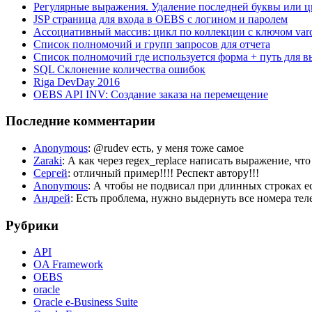
Регулярные выражения. Удаление последней буквы или ц
JSP страница для входа в OEBS с логином и паролем
Ассоциативный массив: цикл по коллекции с ключом var
Список полномочий и групп запросов для отчета
Список полномочий где используется форма + путь для в
SQL Склонение количества ошибок
Riga DevDay 2016
OEBS API INV: Создание заказа на перемещение
Последние комментарии
Anonymous
: @rudev есть, у меня тоже самое
Zaraki
: А как через regex_replace написать выражение, чт
Сергей
: отличный пример!!!! Респект автору!!!
Anonymous
: А чтобы не подвисал при длинных строка
Андрей
: Есть проблема, нужно выдернуть все номера телеф
Рубрики
API
OA Framework
OEBS
oracle
Oracle e-Business Suite