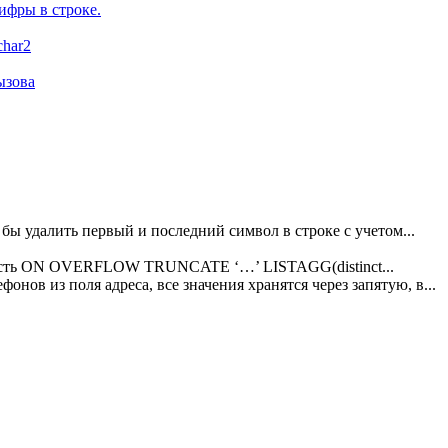
ифры в строке.
char2
ызова
о бы удалить первый и последний символ в строке с учетом...
х есть ON OVERFLOW TRUNCATE ‘…’ LISTAGG(distinct...
онов из поля адреса, все значения хранятся через запятую, в...