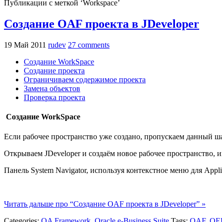
Публикации с меткой ‘Workspace’
Создание OAF проекта в JDeveloper
19 Май 2011
rudev
27 comments
Создание WorkSpace
Создание проекта
Ограничиваем содержимое проекта
Замена объектов
Проверка проекта
Создание WorkSpace
Если рабочее пространство уже создано, пропускаем данный ша
Открываем JDeveloper и создаём новое рабочее пространство, 
Панель System Navigator, используя контекстное меню для Appl
Читать дальше про “Создание OAF проекта в JDeveloper” »
Categories:
OA Framework
,
Oracle e-Business Suite
Tags:
OAF
,
OE