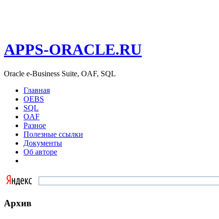
APPS-ORACLE.RU
Oracle e-Business Suite, OAF, SQL
Главная
OEBS
SQL
OAF
Разное
Полезные ссылки
Документы
Об авторе
Архив