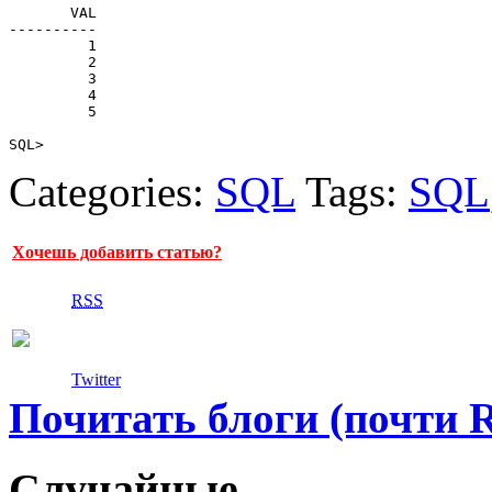
       VAL

----------

         1

         2

         3

         4

         5

SQL>
Categories:
SQL
Tags:
SQL
Хочешь добавить статью?
RSS
Twitter
Почитать блоги (почти 
Случайные