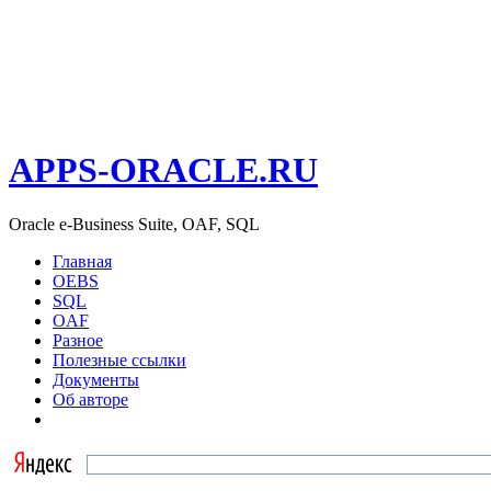
APPS-ORACLE.RU
Oracle e-Business Suite, OAF, SQL
Главная
OEBS
SQL
OAF
Разное
Полезные ссылки
Документы
Об авторе