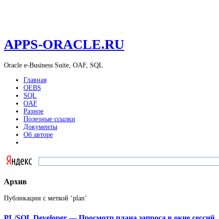
APPS-ORACLE.RU
Oracle e-Business Suite, OAF, SQL
Главная
OEBS
SQL
OAF
Разное
Полезные ссылки
Документы
Об авторе
Архив
Публикации с меткой ‘plan’
PL/SQL Developer — Просмотр плана запроса в окне сессий