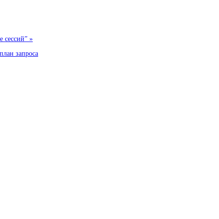
е сессий” »
план запроса