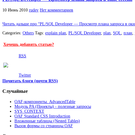
10 Июнь 2010
rudev
Нет комментариев
Читать дальше про “PL/SQL Developer — Просмотр плана запроса в окн
Categories:
Others
Tags:
explain plan
,
PL/SQL Developer
,
plan
,
SQL
,
план
,
Хочешь добавить статью?
RSS
Twitter
Почитать блоги (почти RSS)
Случайные
OAF-компоненты. AdvancedTable
Модуль PA (Проекты) - полезные запросы
SYS_CONTEXT
OAF Standard CSS Introduction
Вложенные таблицы (Nested Tables)
Вызов формы со страницы OAF