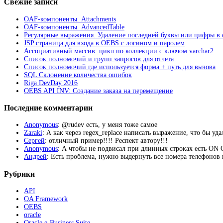
Свежие записи
OAF-компоненты. Attachments
OAF-компоненты. AdvancedTable
Регулярные выражения. Удаление последней буквы или цифры в 
JSP страница для входа в OEBS с логином и паролем
Ассоциативный массив: цикл по коллекции с ключом varchar2
Список полномочий и групп запросов для отчета
Список полномочий где используется форма + путь для вызова
SQL Склонение количества ошибок
Riga DevDay 2016
OEBS API INV: Создание заказа на перемещение
Последние комментарии
Anonymous
: @rudev есть, у меня тоже самое
Zaraki
: А как через regex_replace написать выражение, что бы уд
Сергей
: отличный пример!!!! Респект автору!!!
Anonymous
: А чтобы не подвисал при длинных строках есть 
Андрей
: Есть проблема, нужно выдернуть все номера телефонов из
Рубрики
API
OA Framework
OEBS
oracle
Oracle e-Business Suite