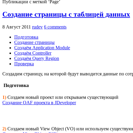
Публикации с меткой ‘Page’
Создание страницы с таблицей данных
8 Август 2011
rudev
6 comments
Подготовка
Создание cтраницы
Создаём Application Module
Создаём Controller
Создаём Query Region
Проверка
Создадим страницу, на которой будут выводится данные по сот
Подготовка
1)
Создаем новый проект или открываем существующий
Создание OAF проекта в JDeveloper
2)
Создаем новый View Object (VO) или используем существу