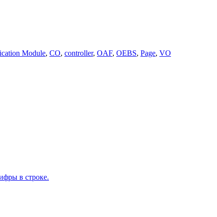
ication Module
,
CO
,
controller
,
OAF
,
OEBS
,
Page
,
VO
ифры в строке.