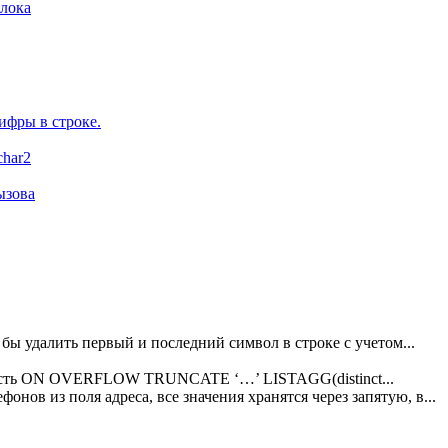
лока
ифры в строке.
char2
ызова
о бы удалить первый и последний символ в строке с учетом...
х есть ON OVERFLOW TRUNCATE ‘…’ LISTAGG(distinct...
онов из поля адреса, все значения хранятся через запятую, в...