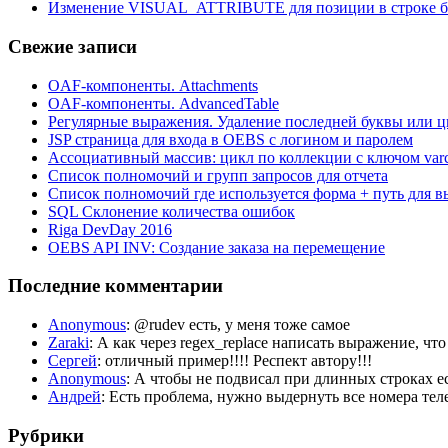
Изменение VISUAL_ATTRIBUTE для позиции в строке б
Свежие записи
OAF-компоненты. Attachments
OAF-компоненты. AdvancedTable
Регулярные выражения. Удаление последней буквы или ц
JSP страница для входа в OEBS с логином и паролем
Ассоциативный массив: цикл по коллекции с ключом var
Список полномочий и групп запросов для отчета
Список полномочий где используется форма + путь для в
SQL Склонение количества ошибок
Riga DevDay 2016
OEBS API INV: Создание заказа на перемещение
Последние комментарии
Anonymous
: @rudev есть, у меня тоже самое
Zaraki
: А как через regex_replace написать выражение, чт
Сергей
: отличный пример!!!! Респект автору!!!
Anonymous
: А чтобы не подвисал при длинных строка
Андрей
: Есть проблема, нужно выдернуть все номера телеф
Рубрики