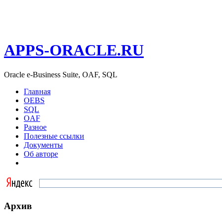
APPS-ORACLE.RU
Oracle e-Business Suite, OAF, SQL
Главная
OEBS
SQL
OAF
Разное
Полезные ссылки
Документы
Об авторе
Архив