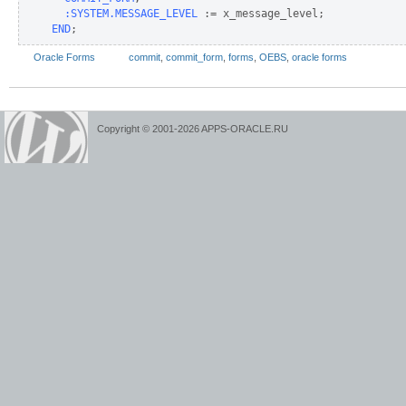
  :SYSTEM.MESSAGE_LEVEL
END
;
Oracle Forms
commit
,
commit_form
,
forms
,
OEBS
,
oracle forms
Copyright © 2001-2026 APPS-ORACLE.RU