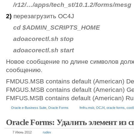
/r12/…/apps/tech_st/10.1.2/forms/mesg
2)
перезагрузить OC4J
cd $ADMIN_SCRIPTS_HOME
adoacorectl.sh stop
adoacorectl.sh start
Новое сообщение по длине символов дол
сообщению.
FMDUS.MSB contains default (American) D
FMGUS.MSB contains default (American) G
FMFUS.MSB contains default (American) R
Oracle e-Business Suite
,
Oracle Forms
fmfru.msb
,
OCJ4
,
oracle forms
,
соо
Oracle Forms: Удалить элемент из сп
7 Июнь 2012
rudev