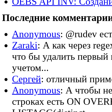
OEBS API INV: Создани
Последние комментари
Anonymous
: @rudev ест
Zaraki
: А как через reg
что бы удалить первый 
учетом...
Сергей
: отличный приме
Anonymous
: А чтобы н
строках есть ON OV