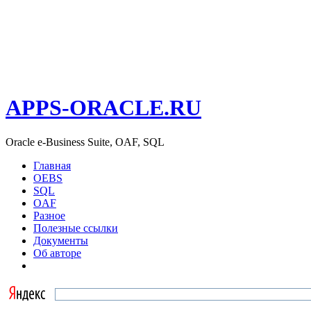
APPS-ORACLE.RU
Oracle e-Business Suite, OAF, SQL
Главная
OEBS
SQL
OAF
Разное
Полезные ссылки
Документы
Об авторе