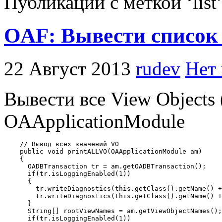
Публикации с меткой ‘list
OAF: Вывести список 
22 Август 2013
rudev
Нет
Вывести все View Objects
OAApplicationModule
    // Вывод всех значений VO

    public void printALLVO(OAApplicationModule am)

    {

      OADBTransaction tr = am.getOADBTransaction();

      if(tr.isLoggingEnabled(1)) 

      {

        tr.writeDiagnostics(this.getClass().getName() +
        tr.writeDiagnostics(this.getClass().getName() +
      }

      String[] rootViewNames = am.getViewObjectNames();

      if(tr.isLoggingEnabled(1)) 
