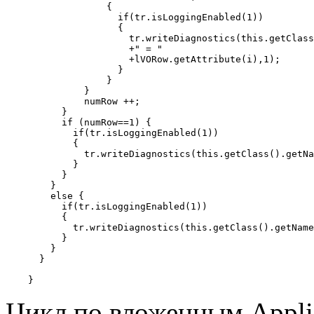
                  {

                    if(tr.isLoggingEnabled(1)) 

                    {              

                      tr.writeDiagnostics(this.getClass
                      +" = "

                      +lVORow.getAttribute(i),1);

                    }

                  }

              }

              numRow ++;

          }

          if (numRow==1) {

            if(tr.isLoggingEnabled(1)) 

            {          

              tr.writeDiagnostics(this.getClass().getNa
            }

          }

        }

        else {

          if(tr.isLoggingEnabled(1)) 

          {                

            tr.writeDiagnostics(this.getClass().getName
          }

        }

      }              

Цикл по вложенным Appli