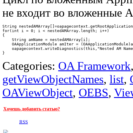
не входит во вложенные 
String nestedAMArray[]=oapagecontext.getRootApplication
for(int i = 0; i < nestedAMArray.length; i++)

{

    String amName = nestedAMArray[i];

    OAApplicationModule amIter = (OAApplicationModule)a
    oapagecontext.writeDiagnostics(this,"Nested AM Name
Categories:
OA Framework
getViewObjectNames
,
list
,
OAViewObject
,
OEBS
,
Vie
Хочешь добавить статью?
RSS