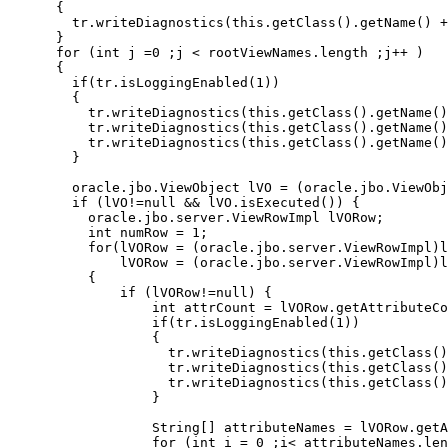
      {  

        tr.writeDiagnostics(this.getClass().getName() +
      }

      for (int j =0 ;j < rootViewNames.length ;j++ )

      {

        if(tr.isLoggingEnabled(1)) 

        {  

          tr.writeDiagnostics(this.getClass().getName()
          tr.writeDiagnostics(this.getClass().getName()
          tr.writeDiagnostics(this.getClass().getName()
        }

        oracle.jbo.ViewObject lVO = (oracle.jbo.ViewObj
        if (lVO!=null && lVO.isExecuted()) {

          oracle.jbo.server.ViewRowImpl lVORow;

          int numRow = 1;

          for(lVORow = (oracle.jbo.server.ViewRowImpl)l
              lVORow = (oracle.jbo.server.ViewRowImpl)l
          {

              if (lVORow!=null) {

                  int attrCount = lVORow.getAttributeCo
                  if(tr.isLoggingEnabled(1)) 

                  {              

                    tr.writeDiagnostics(this.getClass()
                    tr.writeDiagnostics(this.getClass()
                    tr.writeDiagnostics(this.getClass()
                  }

                  String[] attributeNames = lVORow.getA
                  for (int i = 0 ;i< attributeNames.len