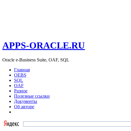
APPS-ORACLE.RU
Oracle e-Business Suite, OAF, SQL
Главная
OEBS
SQL
OAF
Разное
Полезные ссылки
Документы
Об авторе