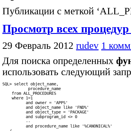
Публикации с меткой ‘ALL
Просмотр всех процедур
29 Февраль 2012
rudev
1 комм
Для поиска определенных
фун
использовать следующий запр
SQL> select object_name,

           procedure_name

    from ALL_PROCEDURES

    where 1=1

          and owner = 'APPS'

          and object_name like 'FND%'

          and object_type = 'PACKAGE'

          and subprogram_id <> 0

          --

          and procedure_name like '%CANONICAL%'

   /
