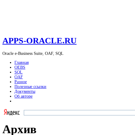
APPS-ORACLE.RU
Oracle e-Business Suite, OAF, SQL
Главная
OEBS
SQL
OAF
Разное
Полезные ссылки
Документы
Об авторе
Архив