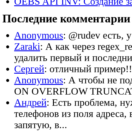
OEBS API INV: Создание з
Последние комментарии
Anonymous
: @rudev есть, 
Zaraki
: А как через regex_
удалить первый и последний
Сергей
: отличный пример!!
Anonymous
: А чтобы не по
ON OVERFLOW TRUNCATE ‘
Андрей
: Есть проблема, н
телефонов из поля адреса, 
запятую, в...