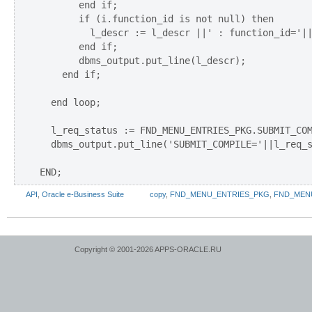
       end if; 

       if (i.function_id is not null) then

         l_descr := l_descr ||' : function_id='||
       end if;              

       dbms_output.put_line(l_descr);

    end if;

  end loop;   

  l_req_status := FND_MENU_ENTRIES_PKG.SUBMIT_COM
  dbms_output.put_line('SUBMIT_COMPILE='||l_req_s
API
,
Oracle e-Business Suite
copy
,
FND_MENU_ENTRIES_PKG
,
FND_MEN
Copyright © 2001-2026 APPS-ORACLE.RU