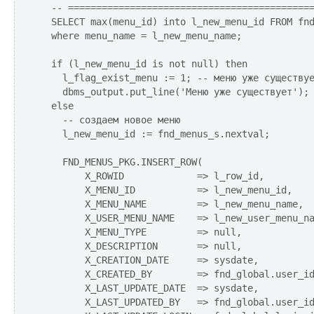
  -- ============================================
  SELECT max(menu_id) into l_new_menu_id FROM fnd
  where menu_name = l_new_menu_name;

  if (l_new_menu_id is not null) then

    l_flag_exist_menu := 1; -- меню уже существуе
    dbms_output.put_line('Меню уже существует');

  else

    -- создаем новое меню

    l_new_menu_id := fnd_menus_s.nextval;

    FND_MENUS_PKG.INSERT_ROW(

        X_ROWID             => l_row_id,

        X_MENU_ID           => l_new_menu_id,

        X_MENU_NAME         => l_new_menu_name,

        X_USER_MENU_NAME    => l_new_user_menu_na
        X_MENU_TYPE         => null,

        X_DESCRIPTION       => null,

        X_CREATION_DATE     => sysdate,

        X_CREATED_BY        => fnd_global.user_id
        X_LAST_UPDATE_DATE  => sysdate,

        X_LAST_UPDATED_BY   => fnd_global.user_id