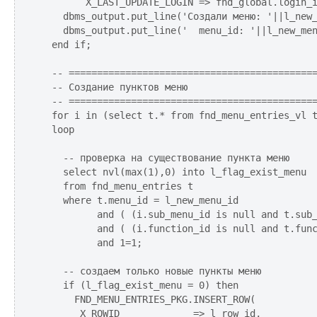
        X_LAST_UPDATE_LOGIN => fnd_global.login_i
    dbms_output.put_line('Создали меню: '||l_new_
    dbms_output.put_line('  menu_id: '||l_new_men
  end if;

  -- ============================================
  -- Создание пунктов меню

  -- ============================================
  for i in (select t.* from fnd_menu_entries_vl t
  loop

    -- проверка на существование пункта меню

    select nvl(max(1),0) into l_flag_exist_menu

    from fnd_menu_entries t

    where t.menu_id = l_new_menu_id 

          and ( (i.sub_menu_id is null and t.sub_
          and ( (i.function_id is null and t.func
          and 1=1;

    -- создаем только новые пункты меню

    if (l_flag_exist_menu = 0) then

      FND_MENU_ENTRIES_PKG.INSERT_ROW(

       X_ROWID             => l_row_id,
