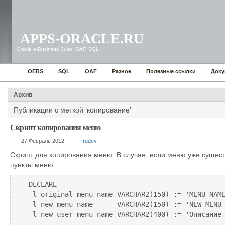
APPS-ORACLE.RU
Oracle e-Business Suite, OAF, SQL
OEBS
SQL
OAF
Разное
Полезные ссылки
Доку
Архив
Публикации с меткой ‘копирование’
Скрипт копирования меню
27 Февраль 2012
rudev
Скрипт для копирования меню. В случае, если меню уже сущест
пункты меню.
DECLARE

 l_original_menu_name VARCHAR2(150) := 'MENU_NAME
 l_new_menu_name      VARCHAR2(150) := 'NEW_MENU_
 l_new_user_menu_name VARCHAR2(400) := 'Описание 
 --
