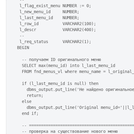
 l_flag_exist_menu NUMBER := 0;

 l_new_menu_id     NUMBER;

 l_last_menu_id    NUMBER;

 l_row_id          VARCHAR2(100);

 l_descr           VARCHAR2(400);

 --

 l_req_status      VARCHAR2(1);

BEGIN

  -- получаем ID оригинального меню

  SELECT max(menu_id) into l_last_menu_id 

  FROM fnd_menus_vl where menu_name = l_original_
  if (l_last_menu_id is null) then

    dbms_output.put_line('Не найдено оригинальное
    return;

  else

    dbms_output.put_line('Original menu_id='||l_l
  end if;

  -- ============================================
  -- проверка на существование нового меню
