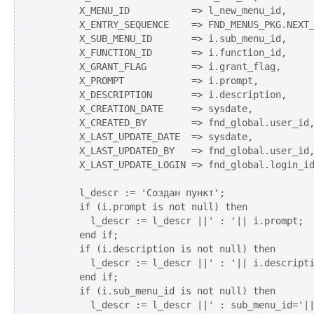
       X_MENU_ID           => l_new_menu_id,

       X_ENTRY_SEQUENCE    => FND_MENUS_PKG.NEXT_
       X_SUB_MENU_ID       => i.sub_menu_id,

       X_FUNCTION_ID       => i.function_id,

       X_GRANT_FLAG        => i.grant_flag,

       X_PROMPT            => i.prompt,

       X_DESCRIPTION       => i.description,

       X_CREATION_DATE     => sysdate,

       X_CREATED_BY        => fnd_global.user_id,
       X_LAST_UPDATE_DATE  => sysdate,

       X_LAST_UPDATED_BY   => fnd_global.user_id,
       X_LAST_UPDATE_LOGIN => fnd_global.login_id
       l_descr := 'Создан пункт';

       if (i.prompt is not null) then

         l_descr := l_descr ||' : '|| i.prompt;

       end if;

       if (i.description is not null) then

         l_descr := l_descr ||' : '|| i.descripti
       end if;  

       if (i.sub_menu_id is not null) then

         l_descr := l_descr ||' : sub_menu_id='||