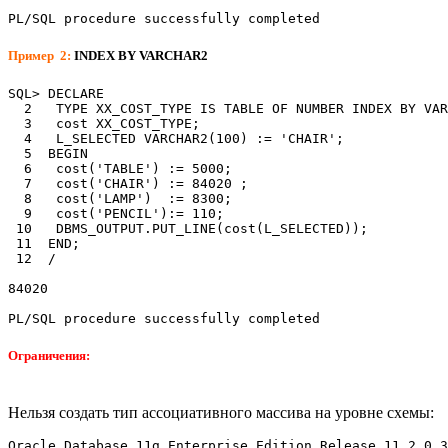
PL/SQL procedure successfully completed
Пример 2:
INDEX BY VARCHAR2
SQL> DECLARE

  2   TYPE XX_COST_TYPE IS TABLE OF NUMBER INDEX BY VAR
  3   cost XX_COST_TYPE;

  4   L_SELECTED VARCHAR2(100) := 'CHAIR';

  5  BEGIN

  6   cost('TABLE') := 5000;

  7   cost('CHAIR') := 84020 ;

  8   cost('LAMP')  := 8300;

  9   cost('PENCIL'):= 110;

 10   DBMS_OUTPUT.PUT_LINE(cost(L_SELECTED));

 11  END;

 12  /

84020

PL/SQL procedure successfully completed
Ограничения:
Нельзя создать тип ассоциативного массива на уровне схемы:
Oracle Database 11g Enterprise Edition Release 11.2.0.3