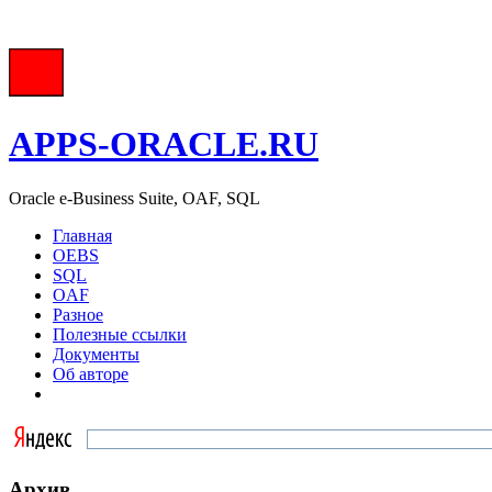
APPS-ORACLE.RU
Oracle e-Business Suite, OAF, SQL
Главная
OEBS
SQL
OAF
Разное
Полезные ссылки
Документы
Об авторе
Архив