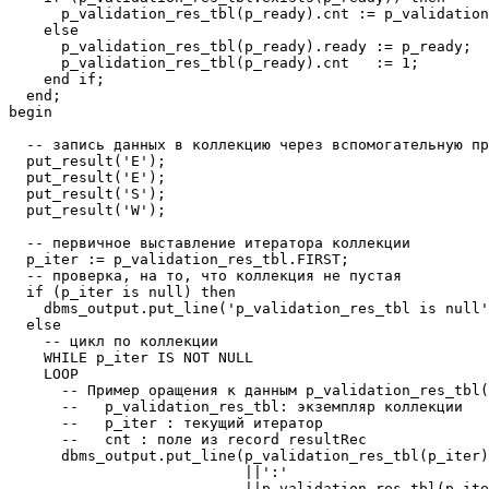
      p_validation_res_tbl(p_ready).cnt := p_validation
    else

      p_validation_res_tbl(p_ready).ready := p_ready;

      p_validation_res_tbl(p_ready).cnt   := 1;

    end if;

  end;  

begin

  -- запись данных в коллекцию через вспомогательную пр
  put_result('E');

  put_result('E');

  put_result('S');

  put_result('W');

  -- первичное выставление итератора коллекции  

  p_iter := p_validation_res_tbl.FIRST;

  -- проверка, на то, что коллекция не пустая

  if (p_iter is null) then

    dbms_output.put_line('p_validation_res_tbl is null'
  else  

    -- цикл по коллекции

    WHILE p_iter IS NOT NULL

    LOOP

      -- Пример оращения к данным p_validation_res_tbl(
      --   p_validation_res_tbl: экземпляр коллекции

      --   p_iter : текущий итератор

      --   cnt : поле из record resultRec

      dbms_output.put_line(p_validation_res_tbl(p_iter)
                           ||':'

                           ||p_validation_res_tbl(p_ite