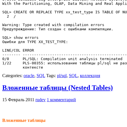
With the Partitioning, OLAP, Data Mining and Real Appli
SQL> CREATE OR REPLACE TYPE xx_test_type IS TABLE OF NU
  2  /

Warning: Type created with compilation errors

Предупреждение: Тип создан с ошибками компиляции.

SQL> show errors

Ошибки для TYPE XX_TEST_TYPE:

LINE/COL ERROR

-------- ----------------------------------------------
0/0      PL/SQL: Compilation unit analysis terminated

1/22     PLS-00355: использование таблицы pl/sql не раз
         контексте
Categories:
oracle
,
SQL
Tags:
pl/sql
,
SQL
,
коллекция
Вложенные таблицы (Nested Tables)
15 Февраль 2011
rudev
1 комментарий
Вложенные таблицы