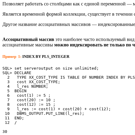
Позволяет работать со столбцами как с единой переменной — 
Является временной формой коллекции, существует в течении 
Другое название ассоциативных массивов — индексированные 
Ассоциативный массив
это наиболее часто используемый вид
ассоциативные массивы
можно индексировать не только по ч
Пример 1:
INDEX BY PLS_INTEGER
SQL> set serveroutput on size unlimited;

SQL> DECLARE

  2   TYPE XX_COST_TYPE IS TABLE OF NUMBER INDEX BY PLS
  3   cost XX_COST_TYPE;

  4   l_res NUMBER;

  5  BEGIN

  6   cost(1) := 5 ;

  7   cost(20) := 10 ;

  8   cost(12) := 15 ;

  9   l_res := cost(1) + cost(20) + cost(12);

 10   DBMS_OUTPUT.PUT_LINE(l_res);

 11  END;

 12  /

30
