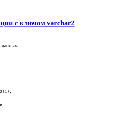
ции с ключом varchar2
а данных.
2(1);

и
