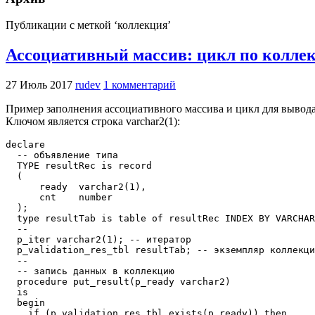
Публикации с меткой ‘коллекция’
Ассоциативный массив: цикл по коллек
27 Июль 2017
rudev
1 комментарий
Пример заполнения ассоциативного массива и цикл для вывод
Ключом является строка varchar2(1):
declare

  -- объявление типа

  TYPE resultRec is record

  (

      ready  varchar2(1),

      cnt    number

  );

  type resultTab is table of resultRec INDEX BY VARCHAR
  --

  p_iter varchar2(1); -- итератор

  p_validation_res_tbl resultTab; -- экземпляр коллекци
  --

  -- запись данных в коллекцию

  procedure put_result(p_ready varchar2)

  is

  begin

    if (p_validation_res_tbl.exists(p_ready)) then
