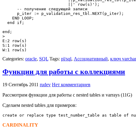
                           ||' row(s)');

      -- получение следующей записи

      p_iter := p_validation_res_tbl.NEXT(p_iter);

    END LOOP; 

  end if; 

end;

>

E:2 row(s)

S:1 row(s)

Categories:
oracle
,
SQL
Tags:
pl/sql
,
Ассоциативный
,
ключ varcha
Функции для работы с коллекциями
19 Сентябрь 2011
rudev
Нет комментариев
Рассмотрим функции для работы с nested tables и varrays (11G)
Сделаем nested tables для примеров:
create or replace type test_number_table as table of nu
CARDINALITY