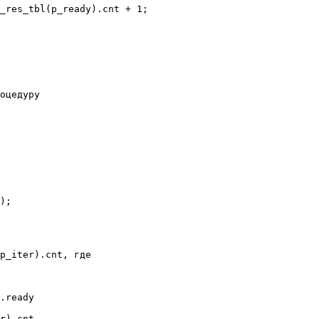
_res_tbl(p_ready).cnt + 1;

оцедуру

);

p_iter).cnt, где

.ready 

r).cnt
