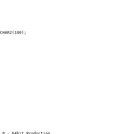
CHAR2(100);

.0 - 64bit Production
