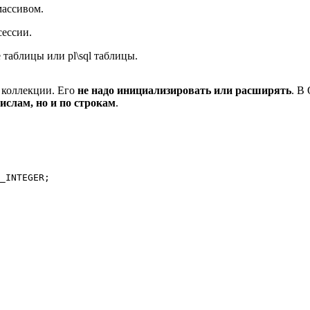
массивом.
сессии.
таблицы или pl\sql таблицы.
 коллекции. Его
не надо инициализировать или расширять
. В
ислам, но и по строкам
.
_INTEGER;
