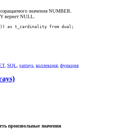
п возращаемого значения NUMBER.
TY вернет NULL.
)) as t_cardinality from dual;

ET
,
SQL
,
varrays
,
коллекция
,
функция
rays)
еть произвольные значения