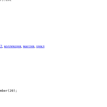
r2
,
коллекция
,
массив
,
цикл
mber(20);