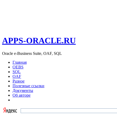
APPS-ORACLE.RU
Oracle e-Business Suite, OAF, SQL
Главная
OEBS
SQL
OAF
Разное
Полезные ссылки
Документы
Об авторе