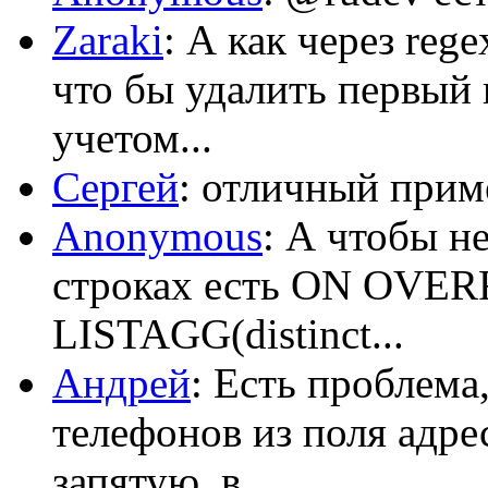
Zaraki
: А как через reg
что бы удалить первый 
учетом...
Сергей
: отличный приме
Anonymous
: А чтобы н
строках есть ON OV
LISTAGG(distinct...
Андрей
: Есть проблема
телефонов из поля адрес
запятую, в...