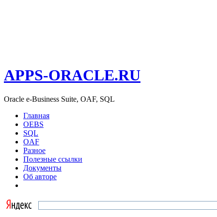
APPS-ORACLE.RU
Oracle e-Business Suite, OAF, SQL
Главная
OEBS
SQL
OAF
Разное
Полезные ссылки
Документы
Об авторе