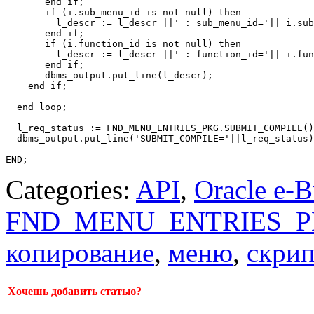
       end if;  

       if (i.sub_menu_id is not null) then

         l_descr := l_descr ||' : sub_menu_id='|| i.sub
       end if; 

       if (i.function_id is not null) then

         l_descr := l_descr ||' : function_id='|| i.fun
       end if;              

       dbms_output.put_line(l_descr);

    end if;

  end loop;   

  l_req_status := FND_MENU_ENTRIES_PKG.SUBMIT_COMPILE()
  dbms_output.put_line('SUBMIT_COMPILE='||l_req_status)
Categories:
API
,
Oracle e-B
FND_MENU_ENTRIES_
копирование
,
меню
,
скрип
Хочешь добавить статью?