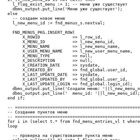
    l_flag_exist_menu := 1; -- меню уже существует

    dbms_output.put_line('Меню уже существует');

  else

    -- создаем новое меню

    l_new_menu_id := fnd_menus_s.nextval;

    FND_MENUS_PKG.INSERT_ROW(

        X_ROWID             => l_row_id,

        X_MENU_ID           => l_new_menu_id,

        X_MENU_NAME         => l_new_menu_name,

        X_USER_MENU_NAME    => l_new_user_menu_name,

        X_MENU_TYPE         => null,

        X_DESCRIPTION       => null,

        X_CREATION_DATE     => sysdate,

        X_CREATED_BY        => fnd_global.user_id,

        X_LAST_UPDATE_DATE  => sysdate,

        X_LAST_UPDATED_BY   => fnd_global.user_id,

        X_LAST_UPDATE_LOGIN => fnd_global.login_id);   
    dbms_output.put_line('Создали меню: '||l_new_menu_n
    dbms_output.put_line('  menu_id: '||l_new_menu_id);

  end if;

  -- ==================================================
  -- Создание пунктов меню

  -- ==================================================
  for i in (select t.* from fnd_menu_entries_vl t where
  loop

    -- проверка на существование пункта меню
