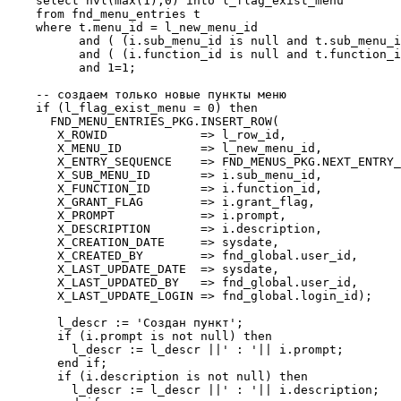
    select nvl(max(1),0) into l_flag_exist_menu

    from fnd_menu_entries t

    where t.menu_id = l_new_menu_id 

          and ( (i.sub_menu_id is null and t.sub_menu_i
          and ( (i.function_id is null and t.function_i
          and 1=1;

    -- создаем только новые пункты меню

    if (l_flag_exist_menu = 0) then

      FND_MENU_ENTRIES_PKG.INSERT_ROW(

       X_ROWID             => l_row_id,

       X_MENU_ID           => l_new_menu_id,

       X_ENTRY_SEQUENCE    => FND_MENUS_PKG.NEXT_ENTRY_
       X_SUB_MENU_ID       => i.sub_menu_id,

       X_FUNCTION_ID       => i.function_id,

       X_GRANT_FLAG        => i.grant_flag,

       X_PROMPT            => i.prompt,

       X_DESCRIPTION       => i.description,

       X_CREATION_DATE     => sysdate,

       X_CREATED_BY        => fnd_global.user_id,

       X_LAST_UPDATE_DATE  => sysdate,

       X_LAST_UPDATED_BY   => fnd_global.user_id,

       X_LAST_UPDATE_LOGIN => fnd_global.login_id);  

       l_descr := 'Создан пункт';

       if (i.prompt is not null) then

         l_descr := l_descr ||' : '|| i.prompt;

       end if;

       if (i.description is not null) then

         l_descr := l_descr ||' : '|| i.description;
