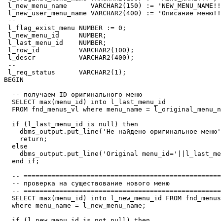
 l_new_menu_name      VARCHAR2(150) := 'NEW_MENU_NAME!!
 l_new_user_menu_name VARCHAR2(400) := 'Описание меню!!
 --

 l_flag_exist_menu NUMBER := 0;

 l_new_menu_id     NUMBER;

 l_last_menu_id    NUMBER;

 l_row_id          VARCHAR2(100);

 l_descr           VARCHAR2(400);

 --

 l_req_status      VARCHAR2(1);

BEGIN

  -- получаем ID оригинального меню

  SELECT max(menu_id) into l_last_menu_id 

  FROM fnd_menus_vl where menu_name = l_original_menu_n
  if (l_last_menu_id is null) then

    dbms_output.put_line('Не найдено оригинальное меню'
    return;

  else

    dbms_output.put_line('Original menu_id='||l_last_me
  end if;

  -- ==================================================
  -- проверка на существование нового меню

  -- ==================================================
  SELECT max(menu_id) into l_new_menu_id FROM fnd_menus
  where menu_name = l_new_menu_name;

  if (l_new_menu_id is not null) then
