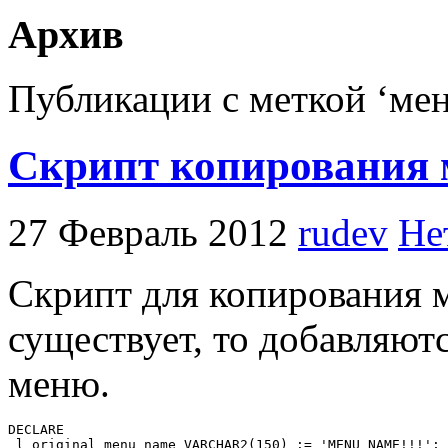
Архив
Публикации с меткой ‘ме
Скрипт копирования
27 Февраль 2012
rudev
Не
Скрипт для копирования м
существует, то добавляю
меню.
DECLARE

 l_original_menu_name VARCHAR2(150) := 'MENU_NAME!!!';
