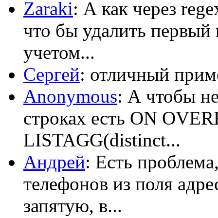
Zaraki
: А как через reg
что бы удалить первый 
учетом...
Сергей
: отличный приме
Anonymous
: А чтобы н
строках есть ON OV
LISTAGG(distinct...
Андрей
: Есть проблема
телефонов из поля адрес
запятую, в...