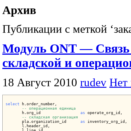
Архив
Публикации с меткой ‘зак
Модуль ONT — Связь 
складской и операцио
18 Август 2010
rudev
Нет
select
 h.order_number,

-- операционная единица
       h.org_id                 
as
 operate_org_id,

-- складская организация
       pla.organization_id      
as
 inventory_org_id,

       l.header_id,

       l.line_id,
