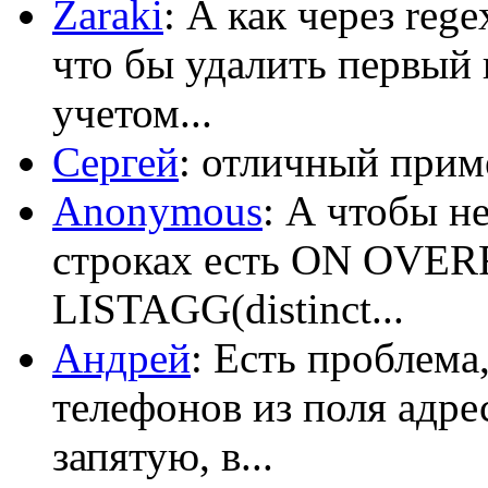
Zaraki
: А как через reg
что бы удалить первый 
учетом...
Сергей
: отличный приме
Anonymous
: А чтобы н
строках есть ON OV
LISTAGG(distinct...
Андрей
: Есть проблема
телефонов из поля адрес
запятую, в...