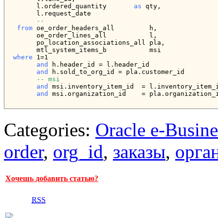
       l.ordered_quantity       
as
 qty,

       l.request_date

 --
from
 oe_order_headers_all         h,

       oe_order_lines_all           l,

       po_location_associations_all pla,

       mtl_system_items_b           msi

where
 1=1

and
 h.header_id = l.header_id

and
 h.sold_to_org_id = pla.customer_id

-- msi
and
 msi.inventory_item_id  = l.inventory_item_i
and
 msi.organization_id    = pla.organization_
Categories:
Oracle e-Busine
order
,
org_id
,
заказы
,
орга
Хочешь добавить статью?
RSS