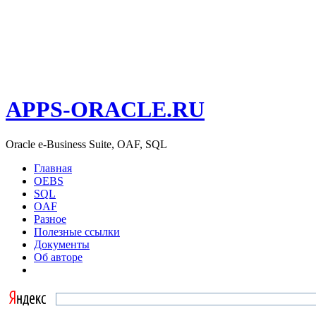
APPS-ORACLE.RU
Oracle e-Business Suite, OAF, SQL
Главная
OEBS
SQL
OAF
Разное
Полезные ссылки
Документы
Об авторе