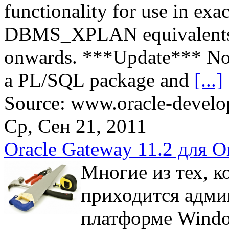
functionality for use in exa
DBMS_XPLAN equivalents. 
onwards. ***Update*** Now 
a PL/SQL package and
[...]
Source: www.oracle-develop
Ср, Сен 21, 2011
Oracle Gateway 11.2 для O
Многие из тех, к
приходится адми
платформе Window