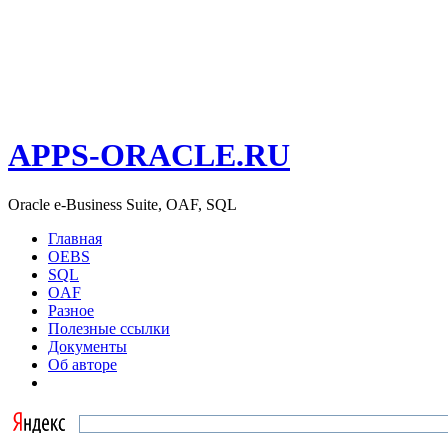
APPS-ORACLE.RU
Oracle e-Business Suite, OAF, SQL
Главная
OEBS
SQL
OAF
Разное
Полезные ссылки
Документы
Об авторе