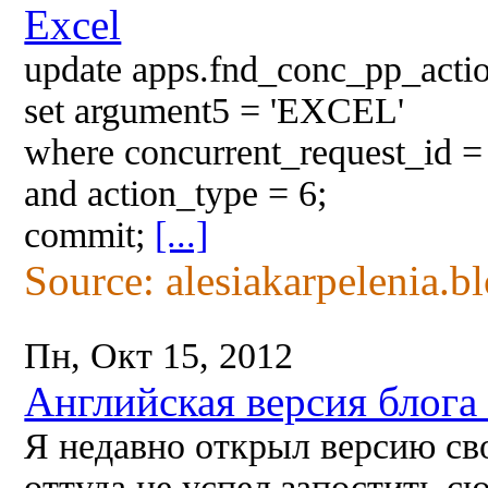
Excel
update apps.fnd_conc_pp_acti
set argument5 = 'EXCEL'
where concurrent_request_id =
and action_type = 6;
commit;
[...]
Source: alesiakarpelenia.b
Пн, Окт 15, 2012
Английская версия блога -
Я недавно открыл версию сво
оттуда не успел запостить с